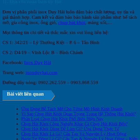
II. Địa chỉ mua bán uy tín
Đơn vị phân phối inox Duy Hải luôn đảm bảo chất lượng, uy tín và
giá thành hợp. Cam kết và đảm bảo bảo hành sản phẩm như: bể tách
mỡ, gia công inox, ống gió,
chụp hút khói
, máng xối,…
Mọi thông tin chi tiết và thắc mắc xin vui lòng liên hệ:
CS 1: 342/21 – Lý Thường Kiệt – P. 6 – Tân Bình
CS 2: D4/19 – Vĩnh Lộc B – Bình Chánh
Facebook:
Inox Duy Hải
Trang web:
inoxduyhai.com
Đường dây nóng: 0902.262.559 – 0903.868.559
Bài viết liên quan
Ứng Dụng Bể Tách Mỡ Cho Từng Mô Hình Kinh Doanh
Vì Sao Chụp Hút Khói Quan Trọng Trong Hệ Thống Hút Khói?
Phân Loại Chụp Hút Khói Phổ Biến Hiện Nay
Chụp Hút Khói Công Nghiệp Khác Gì Chụp Hút Khói Bếp?
Chụp Hút Khói Dùng Để Làm Gì? Ứng Dụng Thực Tế
Chụp Hút Khói Là Gì? Cấu Tạo Và Nguyên Lý Hoạt Động
Barie Tự Động Là Gì? Cấu Tạo & Nguyên Lý Hoạt Động – Kiến