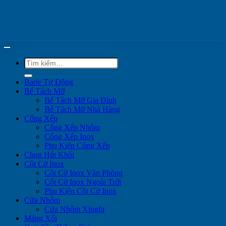
Tìm
kiếm:
Barie Tự Động
Bể Tách Mỡ
Bể Tách Mỡ Gia Đình
Bể Tách Mỡ Nhà Hàng
Cổng Xếp
Cổng Xếp Nhôm
Cổng Xếp Inox
Phụ Kiện Cổng Xếp
Chụp Hút Khói
Cột Cờ Inox
Cột Cờ Inox Văn Phòng
Cột Cờ Inox Ngoài Trời
Phụ Kiện Cột Cờ Inox
Cửa Nhôm
Cửa Nhôm Xingfa
Máng Xối