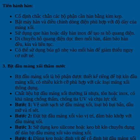
Tiến hành hàn:
Cố định chắc chắn các bộ phận cần hàn bằng kìm kẹp.
Bật máy hàn và điều chỉnh dòng điện phù hợp với độ dày của
máng xối.
Sử dụng que hàn hoặc dây hàn inox để tạo ra hồ quang điện.
Di chuyển hồ quang điện dọc theo mối hàn, đảm bảo hàn
đều, kín và liên tục.
Có thể sử dụng búa gõ nhẹ vào mối hàn để giảm thiểu nguy
cơ nứt nẻ.
3. Bịt đầu máng xối thấm nước
Bịt đầu máng xối là bộ phận được thiết kế riêng để bịt kín đầu
máng xối, có nhiều kích cỡ phù hợp với các loại máng xối
thông dụng.
Chất liệu bịt đầu máng xối thường là nhựa, tôn hoặc inox, có
khả năng chống thấm, chống tia UV và chịu lực tốt.
Bước 1:
Vệ sinh sạch sẽ đầu máng xối, loại bỏ bụi bẩn, dầu
mỡ và rỉ sét.
Bước 2:
Đặt bịt đầu máng xối vào vị trí, đảm bảo khớp với
đầu máng xối.
Bước 3:
Sử dụng keo silicone hoặc keo bít kín chuyên dụng
để dán bịt đầu máng xối vào máng xối.
Bước 4:
Dùng kẹp hoặc đinh vít để cố định bịt đầu máng xối