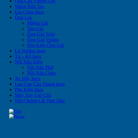
Quả Cầu Thông Gió
Máng Rửa Tay
Gia Công Inox
Ống Gió
Miệng Gió
Van Gió
Ống Gió Tròn
Ống Gió Vuông
Phụ Kiện Ống Gió
Lò Nướng Inox
Tủ – Kệ Inox
Nồi Nấu Điện
Nồi Nấu Phở
Nồi Nấu Cháo
Xe Đẩy Inox
Lan Can Cầu Thang Inox
Phụ Kiện Inox
Máy Xay Giò Chả
Nồi Chưng Cất Tinh Dầu