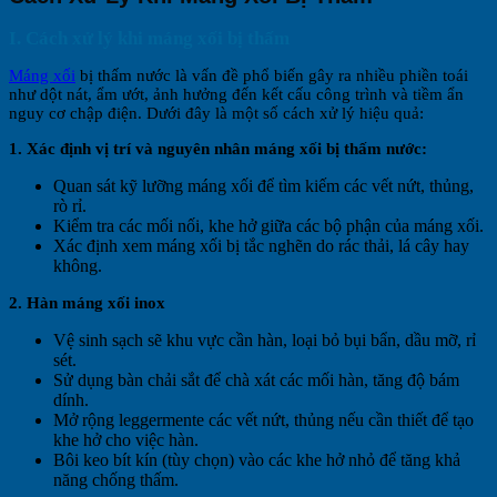
I
. Cách xử lý khi máng xối bị thấm
Máng xối
bị thấm nước là vấn đề phổ biến gây ra nhiều phiền toái
như dột nát, ẩm ướt, ảnh hưởng đến kết cấu công trình và tiềm ẩn
nguy cơ chập điện. Dưới đây là một số cách xử lý hiệu quả:
1. Xác định vị trí và nguyên nhân máng xối bị thấm nước:
Quan sát kỹ lưỡng máng xối để tìm kiếm các vết nứt, thủng,
rò rỉ.
Kiểm tra các mối nối, khe hở giữa các bộ phận của máng xối.
Xác định xem máng xối bị tắc nghẽn do rác thải, lá cây hay
không.
2. Hàn máng xối inox
Vệ sinh sạch sẽ khu vực cần hàn, loại bỏ bụi bẩn, dầu mỡ, rỉ
sét.
Sử dụng bàn chải sắt để chà xát các mối hàn, tăng độ bám
dính.
Mở rộng leggermente các vết nứt, thủng nếu cần thiết để tạo
khe hở cho việc hàn.
Bôi keo bít kín (tùy chọn) vào các khe hở nhỏ để tăng khả
năng chống thấm.