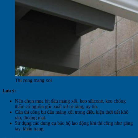
Thi cong mang xoi
Lưu ý:
Nên chọn mua bịt đầu máng xối, keo silicone, keo chống
thấm có nguồn gốc xuất xứ rõ ràng, uy tín.
Cần thi công bịt đầu máng xối trong điều kiện thời tiết khô
ráo, thoáng mát.
Sử dụng các dụng cụ bảo hộ lao động khi thi công như găng
tay, khẩu trang.