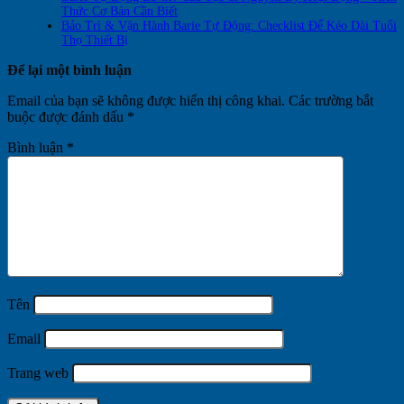
Thức Cơ Bản Cần Biết
Bảo Trì & Vận Hành Barie Tự Động: Checklist Để Kéo Dài Tuổi
Thọ Thiết Bị
Để lại một bình luận
Email của bạn sẽ không được hiển thị công khai.
Các trường bắt
buộc được đánh dấu
*
Bình luận
*
Tên
Email
Trang web