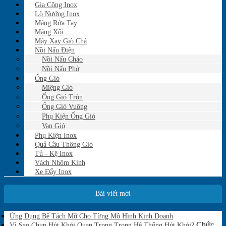
Gia Công Inox
Lò Nướng Inox
Máng Rửa Tay
Máng Xối
Máy Xay Giò Chả
Nồi Nấu Điện
Nồi Nấu Cháo
Nồi Nấu Phở
Ống Gió
Miệng Gió
Ống Gió Tròn
Ống Gió Vuông
Phụ Kiện Ống Gió
Van Gió
Phụ Kiện Inox
Quả Cầu Thông Gió
Tủ - Kệ Inox
Vách Nhôm Kính
Xe Đẩy Inox
Bài viết mới
Không
Ứng Dụng Bể Tách Mỡ Cho Từng Mô Hình Kinh Doanh
có
Chức
Vì Sao Chụp Hút Khói Quan Trọng Trong Hệ Thống Hút Khói?