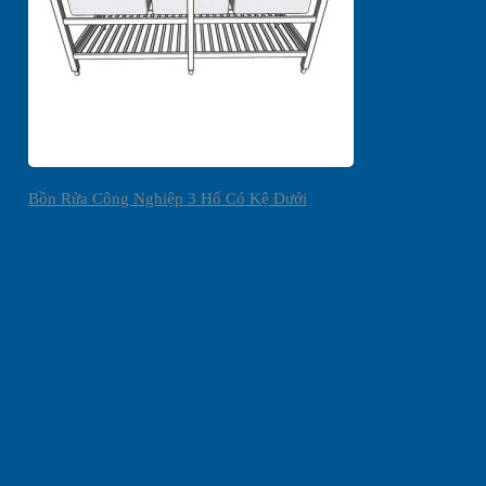
Bồn Rửa Công Nghiệp 3 Hố Có Kệ Dưới