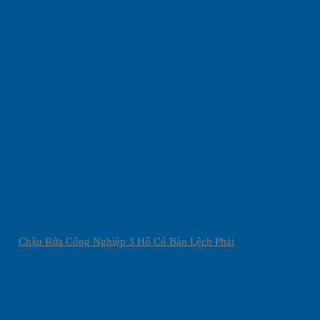
Chậu Rửa Công Nghiệp 3 Hố Có Bàn Lệch Phải