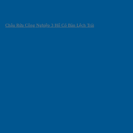
Chậu Rửa Công Nghiệp 3 Hố Có Bàn Lệch Trái