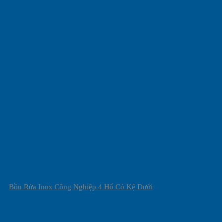
Bồn Rửa Inox Công Nghiệp 4 Hố Có Kệ Dưới