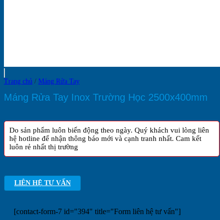
Trang chủ
/
Máng Rửa Tay
Máng Rửa Tay Inox Trường Học 2500x400mm
Do sản phẩm luôn biến động theo ngày. Quý khách vui lòng liên
hệ hotline để nhận thông báo mới và cạnh tranh nhất. Cam kết
luôn rẻ nhất thị trường
LIÊN HỆ TƯ VẤN
[contact-form-7 id="394" title="Form liên hệ tư vấn"]