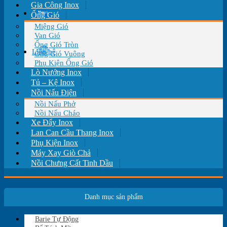
Gia Công Inox
Tin tức
Ống Gió
Miệng Gió
Van Gió
Ống Gió Tròn
Liên hệ
Ống Gió Vuông
Phụ Kiện Ống Gió
Lò Nướng Inox
Tủ – Kệ Inox
Nồi Nấu Điện
Nồi Nấu Phở
Nồi Nấu Cháo
Xe Đẩy Inox
Lan Can Cầu Thang Inox
Phụ Kiện Inox
Máy Xay Giò Chả
Nồi Chưng Cất Tinh Dầu
Danh mục sản phẩm
Barie Tự Động