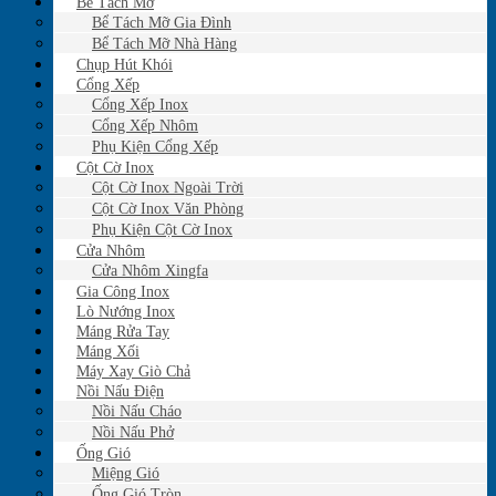
Bể Tách Mỡ
Bể Tách Mỡ Gia Đình
Bể Tách Mỡ Nhà Hàng
Chụp Hút Khói
Cổng Xếp
Cổng Xếp Inox
Cổng Xếp Nhôm
Phụ Kiện Cổng Xếp
Cột Cờ Inox
Cột Cờ Inox Ngoài Trời
Cột Cờ Inox Văn Phòng
Phụ Kiện Cột Cờ Inox
Cửa Nhôm
Cửa Nhôm Xingfa
Gia Công Inox
Lò Nướng Inox
Máng Rửa Tay
Máng Xối
Máy Xay Giò Chả
Nồi Nấu Điện
Nồi Nấu Cháo
Nồi Nấu Phở
Ống Gió
Miệng Gió
Ống Gió Tròn