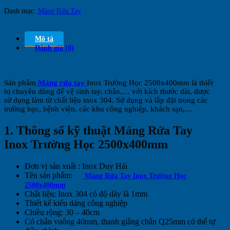
Danh mục:
Máng Rửa Tay
Mô tả
Đánh giá (0)
Sản phẩm
Máng rửa tay
Inox Trường Học 2500x400mm là thiết
bị chuyên dùng để vệ sinh tay, chân,… với kích thước dài, được
sử dụng làm từ chất liệu inox 304. Sử dụng và lắp đặt trong các
trường học, bệnh viện, các khu công nghiệp, khách sạn,…
1. Thông số kỹ thuật Máng Rửa Tay
Inox Trường Học 2500x400mm
Đơn vị sản xuất : Inox Duy Hải
Tên sản phẩm:
Máng Rửa Tay Inox Trường Học
2500x400mm
Chất liệu: Inox 304 có độ dày là 1mm
Thiết kế kiểu dáng công nghiệp
Chiều rộng: 30 – 40cm
Có chân vuông 40mm, thanh giằng chân Q25mm có thể tự