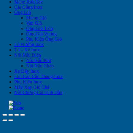
Máng Rửa Tay
Gia Công Inox
Ống Gió
Miệng Gió
Van Gió
Ống Gió Tròn
Ống Gió Vuông
Phụ Kiện Ống Gió
Lò Nướng Inox
Tủ – Kệ Inox
Nồi Nấu Điện
Nồi Nấu Phở
Nồi Nấu Cháo
Xe Đẩy Inox
Lan Can Cầu Thang Inox
Phụ Kiện Inox
Máy Xay Giò Chả
Nồi Chưng Cất Tinh Dầu