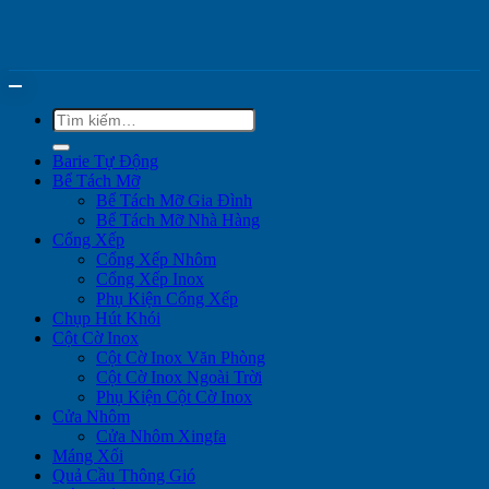
Tìm
kiếm:
Barie Tự Động
Bể Tách Mỡ
Bể Tách Mỡ Gia Đình
Bể Tách Mỡ Nhà Hàng
Cổng Xếp
Cổng Xếp Nhôm
Cổng Xếp Inox
Phụ Kiện Cổng Xếp
Chụp Hút Khói
Cột Cờ Inox
Cột Cờ Inox Văn Phòng
Cột Cờ Inox Ngoài Trời
Phụ Kiện Cột Cờ Inox
Cửa Nhôm
Cửa Nhôm Xingfa
Máng Xối
Quả Cầu Thông Gió