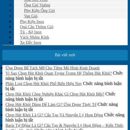
Ống Gió Vuông
Phụ Kiện Ống Gió
Van Gió
Phụ Kiện Inox
Quả Cầu Thông Gió
Tủ - Kệ Inox
Vách Nhôm Kính
Xe Đẩy Inox
Bài viết mới
Không
Ứng Dụng Bể Tách Mỡ Cho Từng Mô Hình Kinh Doanh
có
Chức
Vì Sao Chụp Hút Khói Quan Trọng Trong Hệ Thống Hút Khói?
bình
ở
năng bình luận bị tắt
luận
Vì
Chức năng bình luận
Phân Loại Chụp Hút Khói Phổ Biến Hiện Nay
ở
ở
Sao
bị tắt
Ứng
Phân
Chụp
Chức
Chụp Hút Khói Công Nghiệp Khác Gì Chụp Hút Khói Bếp?
Dụng
Loại
Hút
ở
năng bình luận bị tắt
Bể
Chụp
Khói
Chụp
Chức năng
Tách
Chụp Hút Khói Dùng Để Làm Gì? Ứng Dụng Thực Tế
Mỡ
Hút
ở
Quan
Hút
bình luận bị tắt
Cho
Khói
Chụp
Trọng
Khói
Chức năng
Chụp Hút Khói Là Gì? Cấu Tạo Và Nguyên Lý Hoạt Động
Từng
Phổ
Hút
ở
Trong
Công
bình luận bị tắt
Mô
Biến
Khói
Chụp
Hệ
Nghiệp
Barie Tự Động Là Gì? Cấu Tạo & Nguyên Lý Hoạt Động – Kiến Thức
Hình