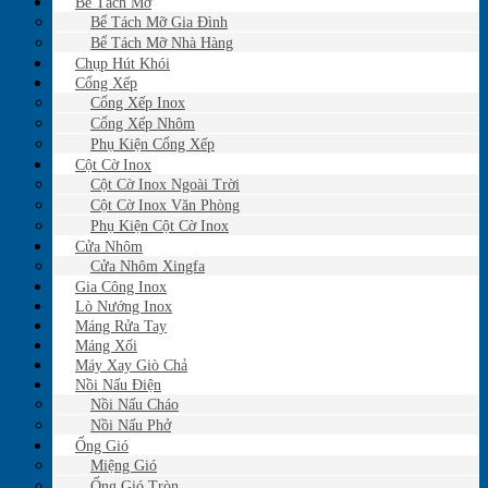
Bể Tách Mỡ
Bể Tách Mỡ Gia Đình
Bể Tách Mỡ Nhà Hàng
Chụp Hút Khói
Cổng Xếp
Cổng Xếp Inox
Cổng Xếp Nhôm
Phụ Kiện Cổng Xếp
Cột Cờ Inox
Cột Cờ Inox Ngoài Trời
Cột Cờ Inox Văn Phòng
Phụ Kiện Cột Cờ Inox
Cửa Nhôm
Cửa Nhôm Xingfa
Gia Công Inox
Lò Nướng Inox
Máng Rửa Tay
Máng Xối
Máy Xay Giò Chả
Nồi Nấu Điện
Nồi Nấu Cháo
Nồi Nấu Phở
Ống Gió
Miệng Gió
Ống Gió Tròn