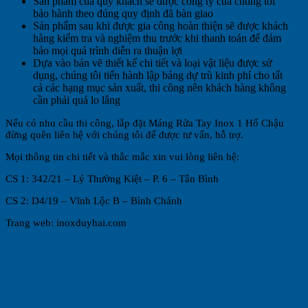
Sản phẩm của quý khách sẽ được công ty của chúng tôi
bảo hành theo đúng quy định đã bàn giao
Sản phẩm sau khi được gia công hoàn thiện sẽ được khách
hàng kiểm tra và nghiệm thu trước khi thanh toán để đảm
bảo mọi quá trình diễn ra thuận lợi
Dựa vào bản vẽ thiết kế chi tiết và loại vật liệu được sử
dụng, chúng tôi tiến hành lập bảng dự trù kinh phí cho tất
cả các hạng mục sản xuất, thi công nên khách hàng không
cần phải quá lo lắng
Nếu có nhu cầu thi công, lắp đặt Máng Rửa Tay Inox 1 Hố Chậu
đừng quên liên hệ với chúng tôi để được tư vấn, hỗ trợ.
Mọi thông tin chi tiết và thắc mắc xin vui lòng liên hệ:
CS 1: 342/21 – Lý Thường Kiệt – P. 6 – Tân Bình
CS 2: D4/19 – Vĩnh Lộc B – Bình Chánh
Trang web: inoxduyhai.com