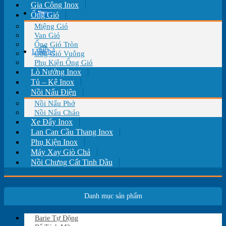
Gia Công Inox
Tin tức
Ống Gió
Miệng Gió
Van Gió
Ống Gió Tròn
Liên hệ
Ống Gió Vuông
Phụ Kiện Ống Gió
Lò Nướng Inox
Tủ – Kệ Inox
Nồi Nấu Điện
Nồi Nấu Phở
Nồi Nấu Cháo
Xe Đẩy Inox
Lan Can Cầu Thang Inox
Phụ Kiện Inox
Máy Xay Giò Chả
Nồi Chưng Cất Tinh Dầu
Danh mục sản phẩm
Barie Tự Động