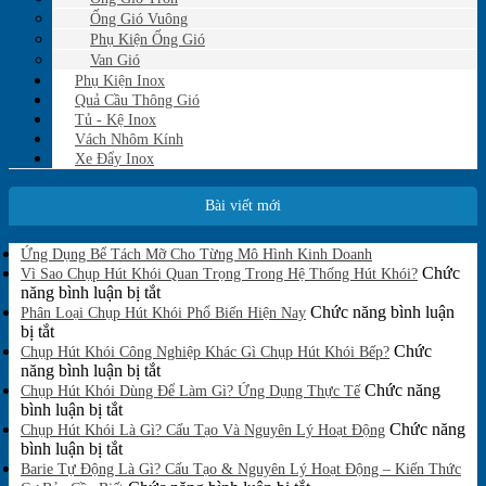
Ống Gió Vuông
Phụ Kiện Ống Gió
Van Gió
Phụ Kiện Inox
Quả Cầu Thông Gió
Tủ - Kệ Inox
Vách Nhôm Kính
Xe Đẩy Inox
Bài viết mới
Không
Ứng Dụng Bể Tách Mỡ Cho Từng Mô Hình Kinh Doanh
có
Chức
Vì Sao Chụp Hút Khói Quan Trọng Trong Hệ Thống Hút Khói?
bình
ở
năng bình luận bị tắt
luận
Vì
Chức năng bình luận
Phân Loại Chụp Hút Khói Phổ Biến Hiện Nay
ở
ở
Sao
bị tắt
Ứng
Phân
Chụp
Chức
Chụp Hút Khói Công Nghiệp Khác Gì Chụp Hút Khói Bếp?
Dụng
Loại
Hút
ở
năng bình luận bị tắt
Bể
Chụp
Khói
Chụp
Chức năng
Tách
Chụp Hút Khói Dùng Để Làm Gì? Ứng Dụng Thực Tế
Mỡ
Hút
ở
Quan
Hút
bình luận bị tắt
Cho
Khói
Chụp
Trọng
Khói
Chức năng
Chụp Hút Khói Là Gì? Cấu Tạo Và Nguyên Lý Hoạt Động
Từng
Phổ
Hút
ở
Trong
Công
bình luận bị tắt
Mô
Biến
Khói
Chụp
Hệ
Nghiệp
Barie Tự Động Là Gì? Cấu Tạo & Nguyên Lý Hoạt Động – Kiến Thức
Hình