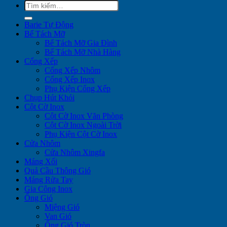
Tìm
kiếm:
Barie Tự Động
Bể Tách Mỡ
Bể Tách Mỡ Gia Đình
Bể Tách Mỡ Nhà Hàng
Cổng Xếp
Cổng Xếp Nhôm
Cổng Xếp Inox
Phụ Kiện Cổng Xếp
Chụp Hút Khói
Cột Cờ Inox
Cột Cờ Inox Văn Phòng
Cột Cờ Inox Ngoài Trời
Phụ Kiện Cột Cờ Inox
Cửa Nhôm
Cửa Nhôm Xingfa
Máng Xối
Quả Cầu Thông Gió
Máng Rửa Tay
Gia Công Inox
Ống Gió
Miệng Gió
Van Gió
Ống Gió Tròn