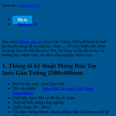
Danh mục:
Máng Rửa Tay
Mô tả
Đánh giá (0)
Sản phẩm
Máng rửa tay
Inox Gắn Tường 2500x400mm là thiết
bị chuyên dùng để vệ sinh tay, chân,… với kích thước dài, được
sử dụng làm từ chất liệu inox 304. Sử dụng và lắp đặt trong các
trường học, bệnh viện, các khu công nghiệp, khách sạn,…
1. Thông số kỹ thuật Máng Rủa Tay
Inox Gắn Tường 2500x400mm
Đơn vị sản xuất : Inox Duy Hải
Tên sản phẩm:
Máng Rủa Tay Inox Gắn Tường
2500x400mm
Chất liệu: Inox 304 có độ dày là 1mm
Thiết kế kiểu dáng công nghiệp
Chiều rộng: 30 – 40cm
Có chân vuông 40mm, thanh giằng chân Q25mm có thể tự