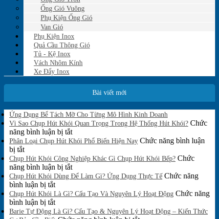
Ống Gió Vuông
Phụ Kiện Ống Gió
Van Gió
Phụ Kiện Inox
Quả Cầu Thông Gió
Tủ - Kệ Inox
Vách Nhôm Kính
Xe Đẩy Inox
Bài viết mới
Không
Ứng Dụng Bể Tách Mỡ Cho Từng Mô Hình Kinh Doanh
có
Chức
Vì Sao Chụp Hút Khói Quan Trọng Trong Hệ Thống Hút Khói?
bình
ở
năng bình luận bị tắt
luận
Vì
Chức năng bình luận
Phân Loại Chụp Hút Khói Phổ Biến Hiện Nay
ở
ở
Sao
bị tắt
Ứng
Phân
Chụp
Chức
Chụp Hút Khói Công Nghiệp Khác Gì Chụp Hút Khói Bếp?
Dụng
Loại
Hút
ở
năng bình luận bị tắt
Bể
Chụp
Khói
Chụp
Chức năng
Tách
Chụp Hút Khói Dùng Để Làm Gì? Ứng Dụng Thực Tế
Mỡ
Hút
ở
Quan
Hút
bình luận bị tắt
Cho
Khói
Chụp
Trọng
Khói
Chức năng
Chụp Hút Khói Là Gì? Cấu Tạo Và Nguyên Lý Hoạt Động
Từng
Phổ
Hút
ở
Trong
Công
bình luận bị tắt
Mô
Biến
Khói
Chụp
Hệ
Nghiệp
Barie Tự Động Là Gì? Cấu Tạo & Nguyên Lý Hoạt Động – Kiến Thức
Hình