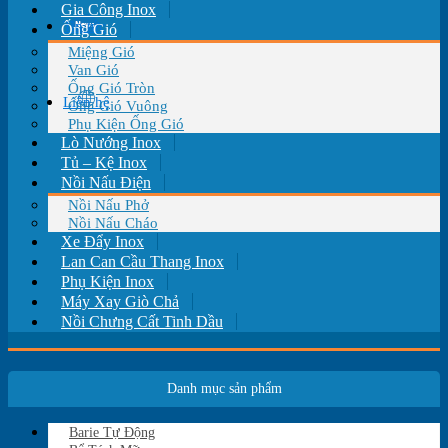
Gia Công Inox
Tin tức
Ống Gió
Miệng Gió
Van Gió
Ống Gió Tròn
Liên hệ
Ống Gió Vuông
Phụ Kiện Ống Gió
Lò Nướng Inox
Tủ – Kệ Inox
Nồi Nấu Điện
Nồi Nấu Phở
Nồi Nấu Cháo
Xe Đẩy Inox
Lan Can Cầu Thang Inox
Phụ Kiện Inox
Máy Xay Giò Chả
Nồi Chưng Cất Tinh Dầu
Danh mục sản phẩm
Barie Tự Động