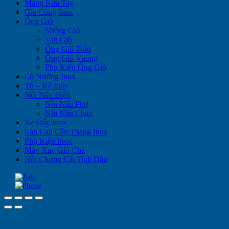
Máng Rửa Tay
Gia Công Inox
Ống Gió
Miệng Gió
Van Gió
Ống Gió Tròn
Ống Gió Vuông
Phụ Kiện Ống Gió
Lò Nướng Inox
Tủ – Kệ Inox
Nồi Nấu Điện
Nồi Nấu Phở
Nồi Nấu Cháo
Xe Đẩy Inox
Lan Can Cầu Thang Inox
Phụ Kiện Inox
Máy Xay Giò Chả
Nồi Chưng Cất Tinh Dầu