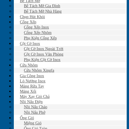
Bể Tách Mỡ
Bể Tách Mỡ Gia Đình
Bể Tách Mỡ Nhà Hàng
Chụp Hút Khói
Cổng Xếp
Cổng Xếp Inox
Cổng Xếp Nhôm
Phụ Kiện Cổng Xếp
Cột Cờ Inox
Cột Cờ Inox Ngoài Trời
Cột Cờ Inox Văn Phòng
Phụ Kiện Cột Cờ Inox
Cửa Nhôm
Cửa Nhôm Xingfa
Gia Công Inox
Lò Nướng Inox
Máng Rửa Tay
Máng Xối
Máy Xay Giò Chả
Nồi Nấu Điện
Nồi Nấu Cháo
Nồi Nấu Phở
Ống Gió
Miệng Gió
Ống Gió Tròn