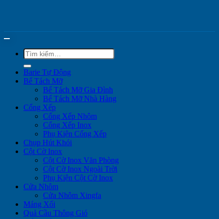
Tìm
kiếm:
Barie Tự Động
Bể Tách Mỡ
Bể Tách Mỡ Gia Đình
Bể Tách Mỡ Nhà Hàng
Cổng Xếp
Cổng Xếp Nhôm
Cổng Xếp Inox
Phụ Kiện Cổng Xếp
Chụp Hút Khói
Cột Cờ Inox
Cột Cờ Inox Văn Phòng
Cột Cờ Inox Ngoài Trời
Phụ Kiện Cột Cờ Inox
Cửa Nhôm
Cửa Nhôm Xingfa
Máng Xối
Quả Cầu Thông Gió