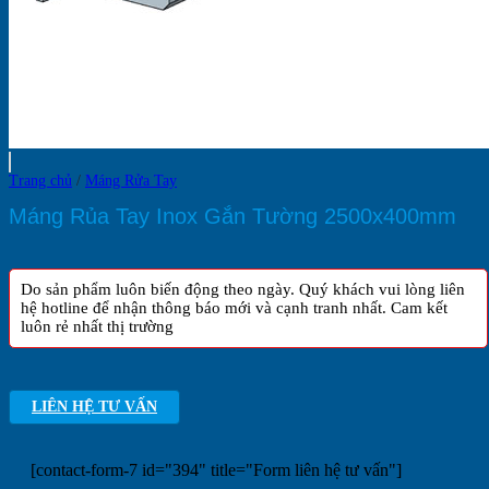
Trang chủ
/
Máng Rửa Tay
Máng Rủa Tay Inox Gắn Tường 2500x400mm
Do sản phẩm luôn biến động theo ngày. Quý khách vui lòng liên
hệ hotline để nhận thông báo mới và cạnh tranh nhất. Cam kết
luôn rẻ nhất thị trường
LIÊN HỆ TƯ VẤN
[contact-form-7 id="394" title="Form liên hệ tư vấn"]