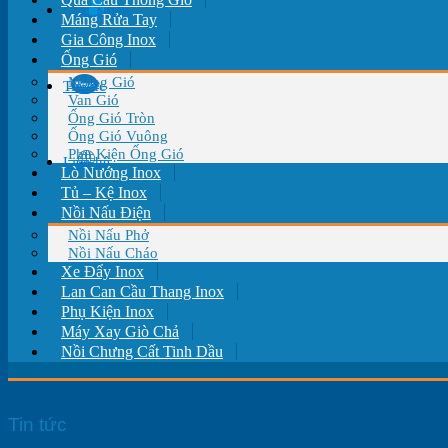
Giới Thiệu
Máng Rửa Tay
Gia Công Inox
Ống Gió
Miệng Gió
Tin tức
Van Gió
Ống Gió Tròn
Ống Gió Vuông
Phụ Kiện Ống Gió
Liên hệ
Lò Nướng Inox
Tủ – Kệ Inox
Nồi Nấu Điện
Nồi Nấu Phở
Nồi Nấu Cháo
Xe Đẩy Inox
Lan Can Cầu Thang Inox
Phụ Kiện Inox
Máy Xay Giò Chả
Nồi Chưng Cất Tinh Dầu
Tin tức