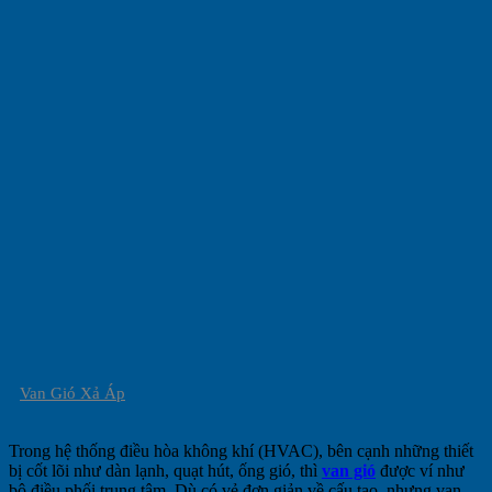
Van Gió Xả Áp
Trong hệ thống điều hòa không khí (HVAC), bên cạnh những thiết
bị cốt lõi như dàn lạnh, quạt hút, ống gió, thì
van gió
được ví như
bộ điều phối trung tâm. Dù có vẻ đơn giản về cấu tạo, nhưng van