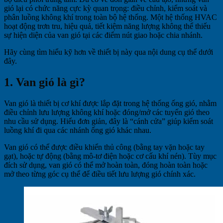
gió lại có chức năng cực kỳ quan trọng: điều chỉnh, kiểm soát và
phân luồng không khí trong toàn bộ hệ thống. Một hệ thống HVAC
hoạt động trơn tru, hiệu quả, tiết kiệm năng lượng không thể thiếu
sự hiện diện của van gió tại các điểm nút giao hoặc chia nhánh.
Hãy cùng tìm hiểu kỹ hơn về thiết bị này qua nội dung cụ thể dưới
đây.
1. Van gió là gì?
Van gió là thiết bị cơ khí được lắp đặt trong hệ thống ống gió, nhằm
điều chỉnh lưu lượng không khí hoặc đóng/mở các tuyến gió theo
nhu cầu sử dụng. Hiểu đơn giản, đây là “cánh cửa” giúp kiểm soát
luồng khí đi qua các nhánh ống gió khác nhau.
Van gió có thể được điều khiển thủ công (bằng tay vặn hoặc tay
gạt), hoặc tự động (bằng mô-tơ điện hoặc cơ cấu khí nén). Tùy mục
đích sử dụng, van gió có thể mở hoàn toàn, đóng hoàn toàn hoặc
mở theo từng góc cụ thể để điều tiết lưu lượng gió chính xác.