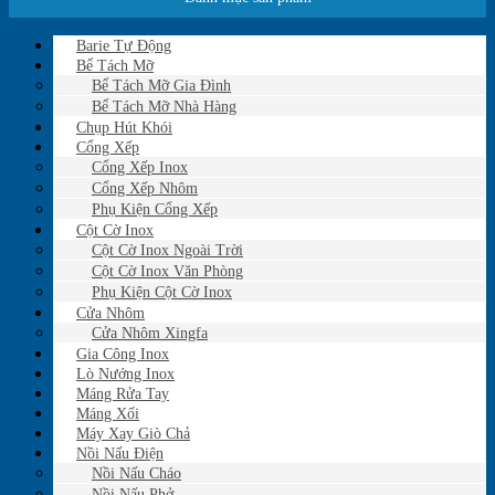
Barie Tự Động
Bể Tách Mỡ
Bể Tách Mỡ Gia Đình
Bể Tách Mỡ Nhà Hàng
Chụp Hút Khói
Cổng Xếp
Cổng Xếp Inox
Cổng Xếp Nhôm
Phụ Kiện Cổng Xếp
Cột Cờ Inox
Cột Cờ Inox Ngoài Trời
Cột Cờ Inox Văn Phòng
Phụ Kiện Cột Cờ Inox
Cửa Nhôm
Cửa Nhôm Xingfa
Gia Công Inox
Lò Nướng Inox
Máng Rửa Tay
Máng Xối
Máy Xay Giò Chả
Nồi Nấu Điện
Nồi Nấu Cháo
Nồi Nấu Phở