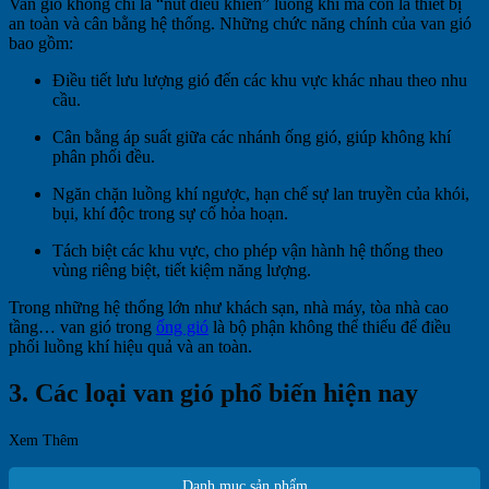
Van gió không chỉ là “nút điều khiển” luồng khí mà còn là thiết bị
an toàn và cân bằng hệ thống. Những chức năng chính của van gió
bao gồm:
Điều tiết lưu lượng gió đến các khu vực khác nhau theo nhu
cầu.
Cân bằng áp suất giữa các nhánh ống gió, giúp không khí
phân phối đều.
Ngăn chặn luồng khí ngược, hạn chế sự lan truyền của khói,
bụi, khí độc trong sự cố hỏa hoạn.
Tách biệt các khu vực, cho phép vận hành hệ thống theo
vùng riêng biệt, tiết kiệm năng lượng.
Trong những hệ thống lớn như khách sạn, nhà máy, tòa nhà cao
tầng… van gió trong
ống gió
là bộ phận không thể thiếu để điều
phối luồng khí hiệu quả và an toàn.
3. Các loại van gió phổ biến hiện nay
Xem Thêm
Danh mục sản phẩm