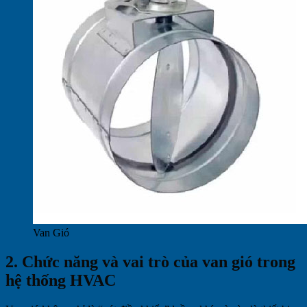
Van Gió
2. Chức năng và vai trò của van gió trong
hệ thống HVAC