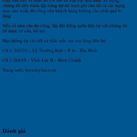
Dựa vào bản vẽ thiết kế chi tiết và loại vật liệu được sử dụng,
chúng tôi tiến hành lập bảng dự trù kinh phí cho tất cả các hạng
mục sản xuất, thi công nên khách hàng không cần phải quá lo
lắng
Nếu có nhu cầu thi công, lắp đặt đừng quên liên hệ với chúng tôi
để được tư vấn, hỗ trợ.
Mọi thông tin chi tiết và thắc mắc xin vui lòng liên hệ:
CS 1: 342/21 – Lý Thường Kiệt – P. 6 – Tân Bình
CS 2: D4/19 – Vĩnh Lộc B – Bình Chánh
Trang web: inoxduyhai.com
Đánh giá