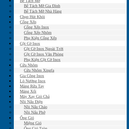
Bể Tách Mỡ
Bể Tách Mỡ Gia Đình
Bể Tách Mỡ Nhà Hàng
Chụp Hút Khói
Cổng Xếp
Cổng Xếp Inox
Cổng Xếp Nhôm
Phụ Kiện Cổng Xếp
Cột Cờ Inox
Cột Cờ Inox Ngoài Trời
Cột Cờ Inox Văn Phòng
Phụ Kiện Cột Cờ Inox
Cửa Nhôm
Cửa Nhôm Xingfa
Gia Công Inox
Lò Nướng Inox
Máng Rửa Tay
Máng Xối
Máy Xay Giò Chả
Nồi Nấu Điện
Nồi Nấu Cháo
Nồi Nấu Phở
Ống Gió
Miệng Gió
Ống Gió Tròn