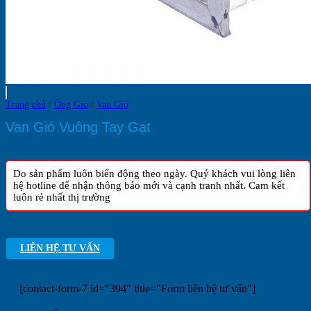
Trang chủ
/
Ống Gió
/
Van Gió
Van Gió Vuông Tay Gạt
Do sản phẩm luôn biến động theo ngày. Quý khách vui lòng liên
hệ hotline để nhận thông báo mới và cạnh tranh nhất. Cam kết
luôn rẻ nhất thị trường
LIÊN HỆ TƯ VẤN
[contact-form-7 id="394" title="Form liên hệ tư vấn"]