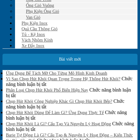
Ống Gió Vuông
Phụ Kiện Ống Gió
Van Gió
Phụ Kiện Inox
Quả Cầu Thông Gió
Tủ - Kệ Inox
Vách Nhôm Kính
Xe Đẩy Inox
Bài viết mới
Không
Ứng Dụng Bể Tách Mỡ Cho Từng Mô Hình Kinh Doanh
có
Chức
Vì Sao Chụp Hút Khói Quan Trọng Trong Hệ Thống Hút Khói?
bình
ở
năng bình luận bị tắt
luận
Vì
Chức năng bình luận
Phân Loại Chụp Hút Khói Phổ Biến Hiện Nay
ở
ở
Sao
bị tắt
Ứng
Phân
Chụp
Chức
Chụp Hút Khói Công Nghiệp Khác Gì Chụp Hút Khói Bếp?
Dụng
Loại
Hút
ở
năng bình luận bị tắt
Bể
Chụp
Khói
Chụp
Chức năng
Tách
Chụp Hút Khói Dùng Để Làm Gì? Ứng Dụng Thực Tế
Mỡ
Hút
ở
Quan
Hút
bình luận bị tắt
Cho
Khói
Chụp
Trọng
Khói
Chức năng
Chụp Hút Khói Là Gì? Cấu Tạo Và Nguyên Lý Hoạt Động
Từng
Phổ
Hút
ở
Trong
Công
bình luận bị tắt
Mô
Biến
Khói
Chụp
Hệ
Nghiệp
Barie Tự Động Là Gì? Cấu Tạo & Nguyên Lý Hoạt Động – Kiến Thức
Hình