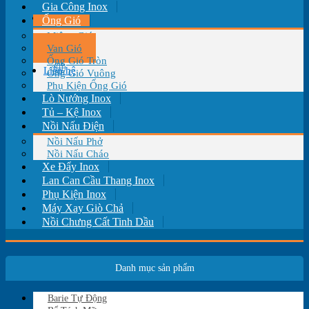
Gia Công Inox
Tin tức
Ống Gió
Miệng Gió
Van Gió
Ống Gió Tròn
Liên hệ
Ống Gió Vuông
Phụ Kiện Ống Gió
Lò Nướng Inox
Tủ – Kệ Inox
Nồi Nấu Điện
Nồi Nấu Phở
Nồi Nấu Cháo
Xe Đẩy Inox
Lan Can Cầu Thang Inox
Phụ Kiện Inox
Máy Xay Giò Chả
Nồi Chưng Cất Tinh Dầu
Danh mục sản phẩm
Barie Tự Động