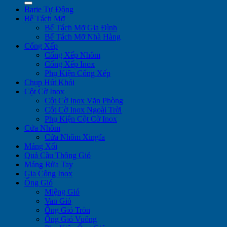
Barie Tự Động
Bể Tách Mỡ
Bể Tách Mỡ Gia Đình
Bể Tách Mỡ Nhà Hàng
Cổng Xếp
Cổng Xếp Nhôm
Cổng Xếp Inox
Phụ Kiện Cổng Xếp
Chụp Hút Khói
Cột Cờ Inox
Cột Cờ Inox Văn Phòng
Cột Cờ Inox Ngoài Trời
Phụ Kiện Cột Cờ Inox
Cửa Nhôm
Cửa Nhôm Xingfa
Máng Xối
Quả Cầu Thông Gió
Máng Rửa Tay
Gia Công Inox
Ống Gió
Miệng Gió
Van Gió
Ống Gió Tròn
Ống Gió Vuông