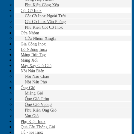
Phụ Kiện Cổng Xếp
Cột Cờ Inox
Cột Cờ Inox Ngoài Trời
Cột Cờ Inox Văn Phòng
Phụ Kiện Cột Cờ Inox
Cửa Nhôm
Cửa Nhôm Xingfa
Gia Công Inox
Lò Nướng Inox
Máng Rửa Tay
Máng Xối
Máy Xay Giò Chả
Nồi Nấu Điện
Nồi Nấu Cháo
Nồi Nấu Phở
Ống Gió
Miệng Gió
Ống Gió Tròn
Ống Gió Vuông
Phụ Kiện Ống Gió
Van Gió
Phụ Kiện Inox
Quả Cầu Thông Gió
Tủ - Kệ Inox