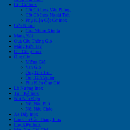
Cột Cờ Inox
Cột Cờ Inox Văn Phòng
Cột Cờ Inox Ngoài Trời
Phụ Kiện Cột Cờ Inox
Cửa Nhôm
Cửa Nhôm Xingfa
Máng Xối
Quả Cầu Thông Gió
Máng Rửa Tay
Gia Công Inox
Ống Gió
Miệng Gió
Van Gió
Ống Gió Tròn
Ống Gió Vuông
Phụ Kiện Ống Gió
Lò Nướng Inox
Tủ – Kệ Inox
Nồi Nấu Điện
Nồi Nấu Phở
Nồi Nấu Cháo
Xe Đẩy Inox
Lan Can Cầu Thang Inox
Phụ Kiện Inox
Máy Xay Giò Chả