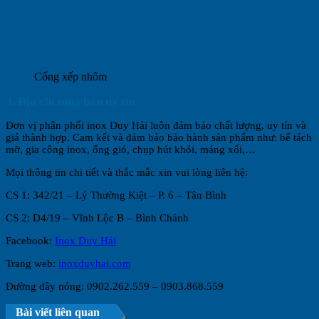
Cổng xếp nhôm
3. Địa chỉ mua bán uy tín
Đơn vị phân phối inox Duy Hải luôn đảm bảo chất lượng, uy tín và
giá thành hợp. Cam kết và đảm bảo bảo hành sản phẩm như: bể tách
mỡ, gia công inox, ống gió, chụp hút khói, máng xối,…
Mọi thông tin chi tiết và thắc mắc xin vui lòng liên hệ:
CS 1: 342/21 – Lý Thường Kiệt – P. 6 – Tân Bình
CS 2: D4/19 – Vĩnh Lộc B – Bình Chánh
Facebook:
Inox Duy Hải
Trang web:
inoxduyhai.com
Đường dây nóng: 0902.262.559 – 0903.868.559
Bài viết liên quan