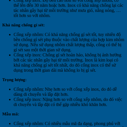
Cổng xếp inox: Độ bền cao hơn so với cổng xếp nhôm, có
thể lên đến 30 năm hoặc hơn. Inox có khả năng chống lại các
tác nhân gây hại từ môi trường như mưa gió, nắng nóng, …
tốt hơn so với nhôm.
Khả năng chống gỉ sét:
Cổng xếp nhôm: Có khả năng chống gỉ sét tốt, tuy nhiên độ
bền chống gỉ sét phụ thuộc vào chất lượng của hợp kim nhôm
sử dụng. Nếu sử dụng nhôm chất lượng thấp, cổng có thể bị
gỉ sét sau một thời gian sử dụng.
Cổng xếp inox: Chống gỉ sét hoàn hảo, không bị ảnh hưởng
bởi các tác nhân gây hại từ môi trường. Inox là kim loại có
khả năng chống gỉ sét tốt nhất, do đó cổng inox có thể sử
dụng trong thời gian dài mà không lo bị gỉ sét.
Trọng lượng:
Cổng xếp nhôm: Nhẹ hơn so với cổng xếp inox, do đó dễ
dàng di chuyển và lắp đặt hơn.
Cổng xếp inox: Nặng hơn so với cổng xếp nhôm, do đó việc
di chuyển và lắp đặt có thể gặp nhiều khó khăn hơn.
Mẫu mã:
Cổng xếp nhôm: Có nhiều mẫu mã đa dạng, phong phú với