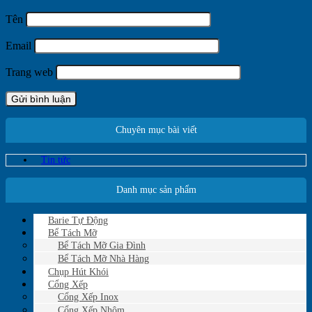
Tên
Email
Trang web
Chuyên mục bài viết
Tin tức
Danh mục sản phẩm
Barie Tự Động
Bể Tách Mỡ
Bể Tách Mỡ Gia Đình
Bể Tách Mỡ Nhà Hàng
Chụp Hút Khói
Cổng Xếp
Cổng Xếp Inox
Cổng Xếp Nhôm