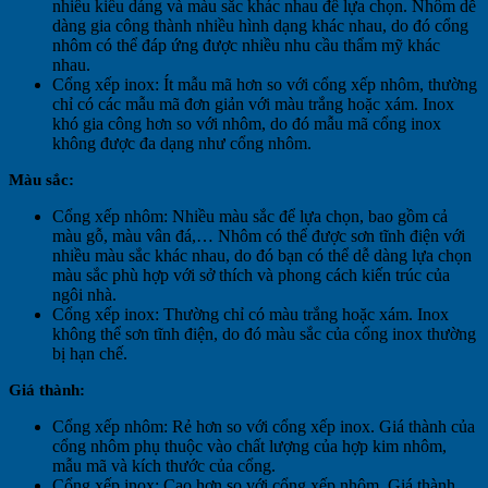
nhiều kiểu dáng và màu sắc khác nhau để lựa chọn. Nhôm dễ
dàng gia công thành nhiều hình dạng khác nhau, do đó cổng
nhôm có thể đáp ứng được nhiều nhu cầu thẩm mỹ khác
nhau.
Cổng xếp inox: Ít mẫu mã hơn so với cổng xếp nhôm, thường
chỉ có các mẫu mã đơn giản với màu trắng hoặc xám. Inox
khó gia công hơn so với nhôm, do đó mẫu mã cổng inox
không được đa dạng như cổng nhôm.
Màu sắc:
Cổng xếp nhôm: Nhiều màu sắc để lựa chọn, bao gồm cả
màu gỗ, màu vân đá,… Nhôm có thể được sơn tĩnh điện với
nhiều màu sắc khác nhau, do đó bạn có thể dễ dàng lựa chọn
màu sắc phù hợp với sở thích và phong cách kiến trúc của
ngôi nhà.
Cổng xếp inox: Thường chỉ có màu trắng hoặc xám. Inox
không thể sơn tĩnh điện, do đó màu sắc của cổng inox thường
bị hạn chế.
Giá thành:
Cổng xếp nhôm: Rẻ hơn so với cổng xếp inox. Giá thành của
cổng nhôm phụ thuộc vào chất lượng của hợp kim nhôm,
mẫu mã và kích thước của cổng.
Cổng xếp inox: Cao hơn so với cổng xếp nhôm. Giá thành