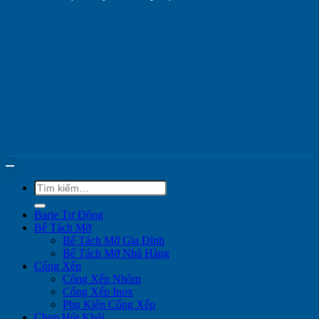
Tìm
kiếm:
Barie Tự Động
Bể Tách Mỡ
Bể Tách Mỡ Gia Đình
Bể Tách Mỡ Nhà Hàng
Cổng Xếp
Cổng Xếp Nhôm
Cổng Xếp Inox
Phụ Kiện Cổng Xếp
Chụp Hút Khói