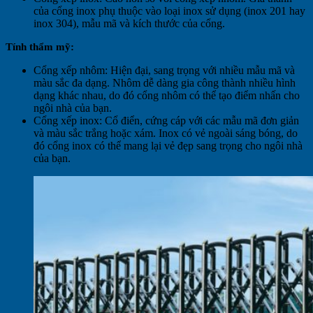
của cổng inox phụ thuộc vào loại inox sử dụng (inox 201 hay
inox 304), mẫu mã và kích thước của cổng.
Tính thẩm mỹ:
Cổng xếp nhôm: Hiện đại, sang trọng với nhiều mẫu mã và
màu sắc đa dạng. Nhôm dễ dàng gia công thành nhiều hình
dạng khác nhau, do đó cổng nhôm có thể tạo điểm nhấn cho
ngôi nhà của bạn.
Cổng xếp inox: Cổ điển, cứng cáp với các mẫu mã đơn giản
và màu sắc trắng hoặc xám. Inox có vẻ ngoài sáng bóng, do
đó cổng inox có thể mang lại vẻ đẹp sang trọng cho ngôi nhà
của bạn.