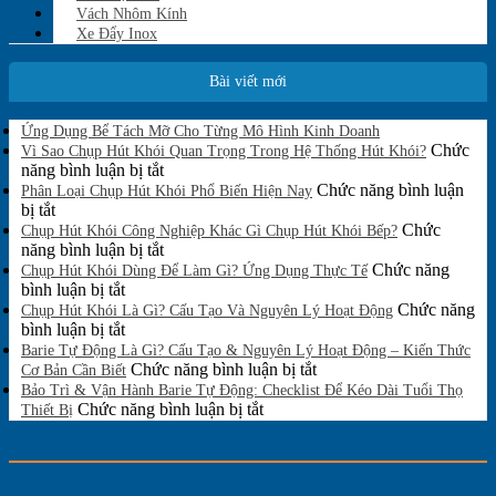
Vách Nhôm Kính
Xe Đẩy Inox
Bài viết mới
Không
Ứng Dụng Bể Tách Mỡ Cho Từng Mô Hình Kinh Doanh
có
Chức
Vì Sao Chụp Hút Khói Quan Trọng Trong Hệ Thống Hút Khói?
bình
ở
năng bình luận bị tắt
luận
Vì
Chức năng bình luận
Phân Loại Chụp Hút Khói Phổ Biến Hiện Nay
ở
ở
Sao
bị tắt
Ứng
Phân
Chụp
Chức
Chụp Hút Khói Công Nghiệp Khác Gì Chụp Hút Khói Bếp?
Dụng
Loại
Hút
ở
năng bình luận bị tắt
Bể
Chụp
Khói
Chụp
Chức năng
Tách
Chụp Hút Khói Dùng Để Làm Gì? Ứng Dụng Thực Tế
Mỡ
Hút
ở
Quan
Hút
bình luận bị tắt
Cho
Khói
Chụp
Trọng
Khói
Chức năng
Chụp Hút Khói Là Gì? Cấu Tạo Và Nguyên Lý Hoạt Động
Từng
Phổ
Hút
ở
Trong
Công
bình luận bị tắt
Mô
Biến
Khói
Chụp
Hệ
Nghiệp
Barie Tự Động Là Gì? Cấu Tạo & Nguyên Lý Hoạt Động – Kiến Thức
Hình
Hiện
Dùng
Hút
Thống
Khác
ở
Chức năng bình luận bị tắt
Cơ Bản Cần Biết
Kinh
Nay
Để
Khói
Hút
Gì
Barie
Bảo Trì & Vận Hành Barie Tự Động: Checklist Để Kéo Dài Tuổi Thọ
Doanh
Làm
Là
Khói?
Chụp
ở
Tự
Chức năng bình luận bị tắt
Thiết Bị
Gì?
Gì?
Hút
Bảo
Động
Ứng
Cấu
Khói
Trì
Là
Dụng
Tạo
Bếp?
&
Gì?
Thực
Và
Vận
Cấu