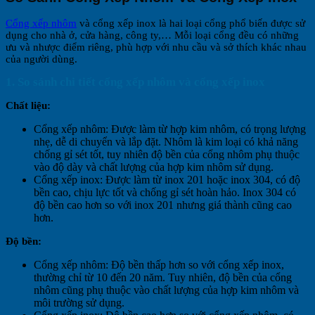
Cổng xếp nhôm
và cổng xếp inox là hai loại cổng phổ biến được sử
dụng cho nhà ở, cửa hàng, công ty,… Mỗi loại cổng đều có những
ưu và nhược điểm riêng, phù hợp với nhu cầu và sở thích khác nhau
của người dùng.
1. So sánh chi tiết cổng xếp nhôm và cổng xếp inox
Chất liệu:
Cổng xếp nhôm: Được làm từ hợp kim nhôm, có trọng lượng
nhẹ, dễ di chuyển và lắp đặt. Nhôm là kim loại có khả năng
chống gỉ sét tốt, tuy nhiên độ bền của cổng nhôm phụ thuộc
vào độ dày và chất lượng của hợp kim nhôm sử dụng.
Cổng xếp inox: Được làm từ inox 201 hoặc inox 304, có độ
bền cao, chịu lực tốt và chống gỉ sét hoàn hảo. Inox 304 có
độ bền cao hơn so với inox 201 nhưng giá thành cũng cao
hơn.
Độ bền:
Cổng xếp nhôm: Độ bền thấp hơn so với cổng xếp inox,
thường chỉ từ 10 đến 20 năm. Tuy nhiên, độ bền của cổng
nhôm cũng phụ thuộc vào chất lượng của hợp kim nhôm và
môi trường sử dụng.