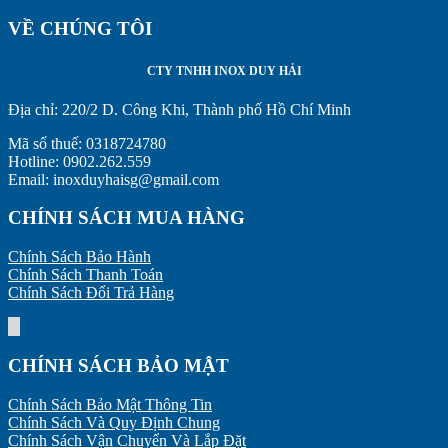
Tế
Nguyên
Hành
Tạo
VỀ CHÚNG TÔI
Lý
Barie
&
Hoạt
Tự
Nguyên
Động
Động:
Lý
CTY TNHH INOX DUY HẢI
Checklist
Hoạt
Để
Động
Địa chỉ:
220/2 D. Công Khi, Thành phố Hồ Chí Minh
Kéo
–
Dài
Kiến
Mã số thuế: 0318724780
Tuổi
Thức
Hotline: 0902.262.559
Thọ
Cơ
Email: inoxduyhaisg@gmail.com
Thiết
Bản
Bị
Cần
CHÍNH SÁCH MUA HÀNG
Biết
Chính Sách Bảo Hành
Chính Sách Thanh Toán
Chính Sách Đổi Trả Hàng
CHÍNH SÁCH BẢO MẬT
Chính Sách Bảo Mật Thông Tin
Chính Sách Và Quy Định Chung
Chính Sách Vận Chuyển Và Lắp Đặt