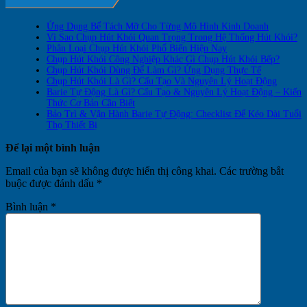
Ứng Dụng Bể Tách Mỡ Cho Từng Mô Hình Kinh Doanh
Vì Sao Chụp Hút Khói Quan Trọng Trong Hệ Thống Hút Khói?
Phân Loại Chụp Hút Khói Phổ Biến Hiện Nay
Chụp Hút Khói Công Nghiệp Khác Gì Chụp Hút Khói Bếp?
Chụp Hút Khói Dùng Để Làm Gì? Ứng Dụng Thực Tế
Chụp Hút Khói Là Gì? Cấu Tạo Và Nguyên Lý Hoạt Động
Barie Tự Động Là Gì? Cấu Tạo & Nguyên Lý Hoạt Động – Kiến
Thức Cơ Bản Cần Biết
Bảo Trì & Vận Hành Barie Tự Động: Checklist Để Kéo Dài Tuổi
Thọ Thiết Bị
Để lại một bình luận
Email của bạn sẽ không được hiển thị công khai.
Các trường bắt
buộc được đánh dấu
*
Bình luận
*