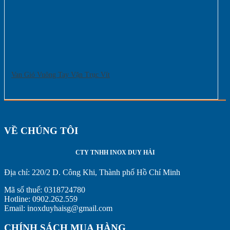
Van Gió Vuông Tay Vặn Trục Vít
VỀ CHÚNG TÔI
CTY TNHH INOX DUY HẢI
Địa chỉ:
220/2 D. Công Khi, Thành phố Hồ Chí Minh
Mã số thuế: 0318724780
Hotline: 0902.262.559
Email: inoxduyhaisg@gmail.com
CHÍNH SÁCH MUA HÀNG