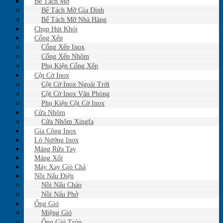
Bể Tách Mỡ
Bể Tách Mỡ Gia Đình
Bể Tách Mỡ Nhà Hàng
Chụp Hút Khói
Cổng Xếp
Cổng Xếp Inox
Cổng Xếp Nhôm
Phụ Kiện Cổng Xếp
Cột Cờ Inox
Cột Cờ Inox Ngoài Trời
Cột Cờ Inox Văn Phòng
Phụ Kiện Cột Cờ Inox
Cửa Nhôm
Cửa Nhôm Xingfa
Gia Công Inox
Lò Nướng Inox
Máng Rửa Tay
Máng Xối
Máy Xay Giò Chả
Nồi Nấu Điện
Nồi Nấu Cháo
Nồi Nấu Phở
Ống Gió
Miệng Gió
Ống Gió Tròn