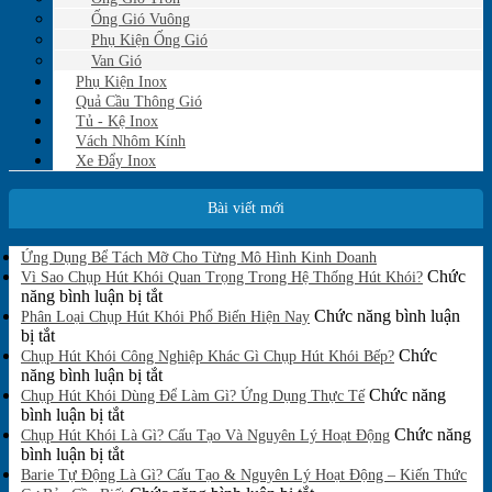
Ống Gió Vuông
Phụ Kiện Ống Gió
Van Gió
Phụ Kiện Inox
Quả Cầu Thông Gió
Tủ - Kệ Inox
Vách Nhôm Kính
Xe Đẩy Inox
Bài viết mới
Không
Ứng Dụng Bể Tách Mỡ Cho Từng Mô Hình Kinh Doanh
có
Chức
Vì Sao Chụp Hút Khói Quan Trọng Trong Hệ Thống Hút Khói?
bình
ở
năng bình luận bị tắt
luận
Vì
Chức năng bình luận
Phân Loại Chụp Hút Khói Phổ Biến Hiện Nay
ở
ở
Sao
bị tắt
Ứng
Phân
Chụp
Chức
Chụp Hút Khói Công Nghiệp Khác Gì Chụp Hút Khói Bếp?
Dụng
Loại
Hút
ở
năng bình luận bị tắt
Bể
Chụp
Khói
Chụp
Chức năng
Tách
Chụp Hút Khói Dùng Để Làm Gì? Ứng Dụng Thực Tế
Mỡ
Hút
ở
Quan
Hút
bình luận bị tắt
Cho
Khói
Chụp
Trọng
Khói
Chức năng
Chụp Hút Khói Là Gì? Cấu Tạo Và Nguyên Lý Hoạt Động
Từng
Phổ
Hút
ở
Trong
Công
bình luận bị tắt
Mô
Biến
Khói
Chụp
Hệ
Nghiệp
Barie Tự Động Là Gì? Cấu Tạo & Nguyên Lý Hoạt Động – Kiến Thức
Hình