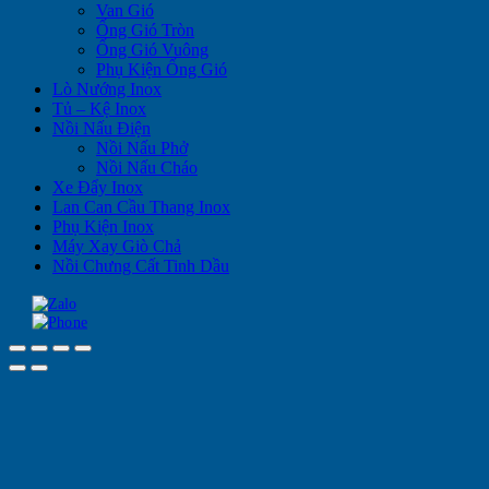
Van Gió
Ống Gió Tròn
Ống Gió Vuông
Phụ Kiện Ống Gió
Lò Nướng Inox
Tủ – Kệ Inox
Nồi Nấu Điện
Nồi Nấu Phở
Nồi Nấu Cháo
Xe Đẩy Inox
Lan Can Cầu Thang Inox
Phụ Kiện Inox
Máy Xay Giò Chả
Nồi Chưng Cất Tinh Dầu