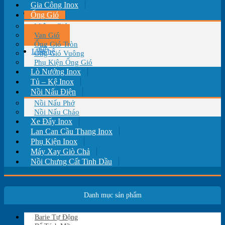
Gia Công Inox
Tin tức
Ống Gió
Miệng Gió
Van Gió
Ống Gió Tròn
Liên hệ
Ống Gió Vuông
Phụ Kiện Ống Gió
Lò Nướng Inox
Tủ – Kệ Inox
Nồi Nấu Điện
Nồi Nấu Phở
Nồi Nấu Cháo
Xe Đẩy Inox
Lan Can Cầu Thang Inox
Phụ Kiện Inox
Máy Xay Giò Chả
Nồi Chưng Cất Tinh Dầu
Danh mục sản phẩm
Barie Tự Động