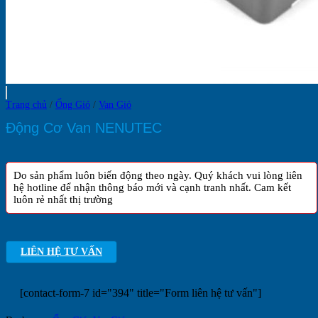
Trang chủ
/
Ống Gió
/
Van Gió
Động Cơ Van NENUTEC
Do sản phẩm luôn biến động theo ngày. Quý khách vui lòng liên
hệ hotline để nhận thông báo mới và cạnh tranh nhất. Cam kết
luôn rẻ nhất thị trường
LIÊN HỆ TƯ VẤN
[contact-form-7 id="394" title="Form liên hệ tư vấn"]