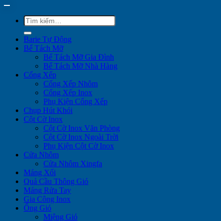
Tìm
kiếm:
Barie Tự Động
Bể Tách Mỡ
Bể Tách Mỡ Gia Đình
Bể Tách Mỡ Nhà Hàng
Cổng Xếp
Cổng Xếp Nhôm
Cổng Xếp Inox
Phụ Kiện Cổng Xếp
Chụp Hút Khói
Cột Cờ Inox
Cột Cờ Inox Văn Phòng
Cột Cờ Inox Ngoài Trời
Phụ Kiện Cột Cờ Inox
Cửa Nhôm
Cửa Nhôm Xingfa
Máng Xối
Quả Cầu Thông Gió
Máng Rửa Tay
Gia Công Inox
Ống Gió
Miệng Gió