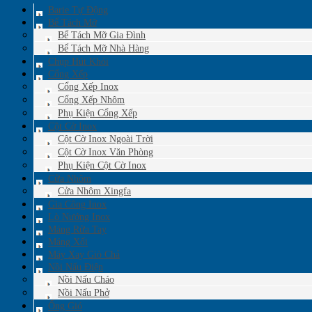
Barie Tự Động
Bể Tách Mỡ
Bể Tách Mỡ Gia Đình
Bể Tách Mỡ Nhà Hàng
Chụp Hút Khói
Cổng Xếp
Cổng Xếp Inox
Cổng Xếp Nhôm
Phụ Kiện Cổng Xếp
Cột Cờ Inox
Cột Cờ Inox Ngoài Trời
Cột Cờ Inox Văn Phòng
Phụ Kiện Cột Cờ Inox
Cửa Nhôm
Cửa Nhôm Xingfa
Gia Công Inox
Lò Nướng Inox
Máng Rửa Tay
Máng Xối
Máy Xay Giò Chả
Nồi Nấu Điện
Nồi Nấu Cháo
Nồi Nấu Phở
Ống Gió