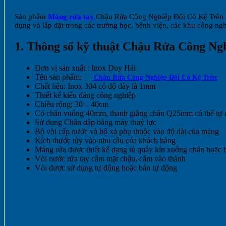
Sản phẩm
Máng rửa tay
Chậu Rửa Công Nghiệp Đôi Có Kệ Trên là 
dụng và lắp đặt trong các trường học, bệnh viện, các khu công ng
1. Thông số kỹ thuật Chậu Rửa Công Ng
Đơn vị sản xuất : Inox Duy Hải
Tên sản phẩm:
Chậu Rửa Công Nghiệp Đôi Có Kệ Trên
Chất liệu: Inox 304 có độ dày là 1mm
Thiết kế kiểu dáng công nghiệp
Chiều rộng: 30 – 40cm
Có chân vuông 40mm, thanh giằng chân Q25mm có thể tự đ
Sử dụng Chân dập bằng máy thuỷ lực
Bộ vòi cấp nước và bộ xả phụ thuộc vào độ dài của máng
Kích thước tùy vào nhu cầu của khách hàng
Máng rửa được thiết kế dạng tủ quây kín xuống chân hoặc 
Vòi nước rửa tay cắm mặt chậu, cắm vào thành
Vòi được sử dụng tự động hoặc bán tự động