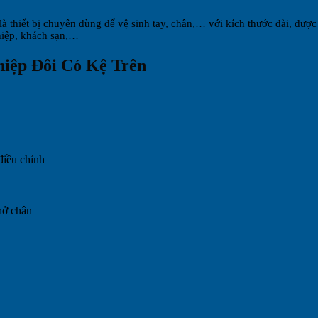
thiết bị chuyên dùng để vệ sinh tay, chân,… với kích thước dài, được 
hiệp, khách sạn,…
hiệp Đôi Có Kệ Trên
iều chỉnh
hở chân