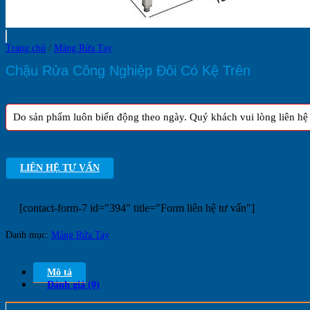
Trang chủ
/
Máng Rửa Tay
Chậu Rửa Công Nghiệp Đôi Có Kệ Trên
Do sản phẩm luôn biến động theo ngày. Quý khách vui lòng liên hệ h
LIÊN HỆ TƯ VẤN
[contact-form-7 id="394" title="Form liên hệ tư vấn"]
Danh mục:
Máng Rửa Tay
Mô tả
Đánh giá (0)