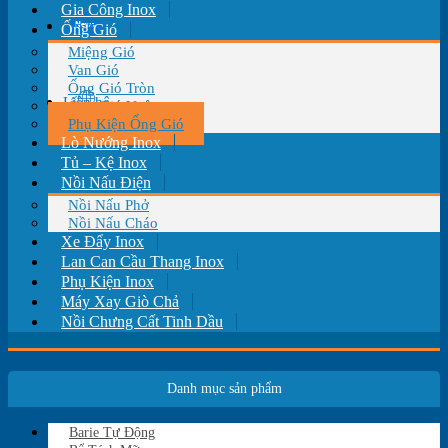
Gia Công Inox
Tin tức
Ống Gió
Miệng Gió
Van Gió
Ống Gió Tròn
Liên hệ
Ống Gió Vuông
Phụ Kiện Ống Gió
Lò Nướng Inox
Tủ – Kệ Inox
Nồi Nấu Điện
Nồi Nấu Phở
Nồi Nấu Cháo
Xe Đẩy Inox
Lan Can Cầu Thang Inox
Phụ Kiện Inox
Máy Xay Giò Chả
Nồi Chưng Cất Tinh Dầu
Danh mục sản phẩm
Barie Tự Động