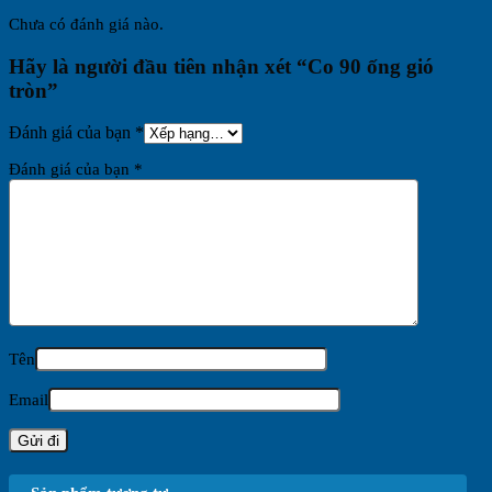
Chưa có đánh giá nào.
Hãy là người đầu tiên nhận xét “Co 90 ống gió
tròn”
Đánh giá của bạn
*
Đánh giá của bạn
*
Tên
Email