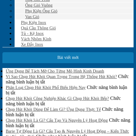
Ống Gió Vuông
Phụ Kiện Ống Gió
Van Gió
Phụ Kiện Inox
Quả Cầu Thông Gió
Tủ - Kệ Inox
Vách Nhôm Kính
Xe Đẩy Inox
Bài viết mới
Không
Ứng Dụng Bể Tách Mỡ Cho Từng Mô Hình Kinh Doanh
có
Chức
Vì Sao Chụp Hút Khói Quan Trọng Trong Hệ Thống Hút Khói?
bình
ở
năng bình luận bị tắt
luận
Vì
Chức năng bình luận
Phân Loại Chụp Hút Khói Phổ Biến Hiện Nay
ở
ở
Sao
bị tắt
Ứng
Phân
Chụp
Chức
Chụp Hút Khói Công Nghiệp Khác Gì Chụp Hút Khói Bếp?
Dụng
Loại
Hút
ở
năng bình luận bị tắt
Bể
Chụp
Khói
Chụp
Chức năng
Tách
Chụp Hút Khói Dùng Để Làm Gì? Ứng Dụng Thực Tế
Mỡ
Hút
ở
Quan
Hút
bình luận bị tắt
Cho
Khói
Chụp
Trọng
Khói
Chức năng
Chụp Hút Khói Là Gì? Cấu Tạo Và Nguyên Lý Hoạt Động
Từng
Phổ
Hút
ở
Trong
Công
bình luận bị tắt
Mô
Biến
Khói
Chụp
Hệ
Nghiệp
Barie Tự Động Là Gì? Cấu Tạo & Nguyên Lý Hoạt Động – Kiến Thức
Hình