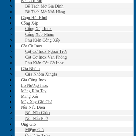
Bể Tách Mỡ
Bể Tách Mỡ Gia Đình
Bể Tách Mỡ Nhà Hàng
Chụp Hút Khói
Cổng Xếp
Cổng Xếp Inox
Cổng Xếp Nhôm
Phụ Kiện Cổng Xếp
Cột Cờ Inox
Cột Cờ Inox Ngoài Trời
Cột Cờ Inox Văn Phòng
Phụ Kiện Cột Cờ Inox
Cửa Nhôm
Cửa Nhôm Xingfa
Gia Công Inox
Lò Nướng Inox
Máng Rửa Tay
Máng Xối
Máy Xay Giò Chả
Nồi Nấu Điện
Nồi Nấu Cháo
Nồi Nấu Phở
Ống Gió
Miệng Gió
Ống Gió Tròn