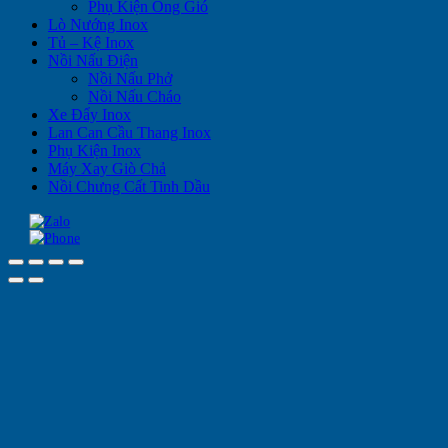
Phụ Kiện Ống Gió
Lò Nướng Inox
Tủ – Kệ Inox
Nồi Nấu Điện
Nồi Nấu Phở
Nồi Nấu Cháo
Xe Đẩy Inox
Lan Can Cầu Thang Inox
Phụ Kiện Inox
Máy Xay Giò Chả
Nồi Chưng Cất Tinh Dầu