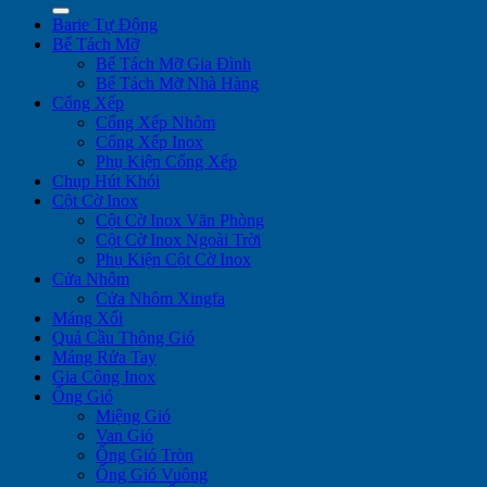
Barie Tự Động
Bể Tách Mỡ
Bể Tách Mỡ Gia Đình
Bể Tách Mỡ Nhà Hàng
Cổng Xếp
Cổng Xếp Nhôm
Cổng Xếp Inox
Phụ Kiện Cổng Xếp
Chụp Hút Khói
Cột Cờ Inox
Cột Cờ Inox Văn Phòng
Cột Cờ Inox Ngoài Trời
Phụ Kiện Cột Cờ Inox
Cửa Nhôm
Cửa Nhôm Xingfa
Máng Xối
Quả Cầu Thông Gió
Máng Rửa Tay
Gia Công Inox
Ống Gió
Miệng Gió
Van Gió
Ống Gió Tròn
Ống Gió Vuông