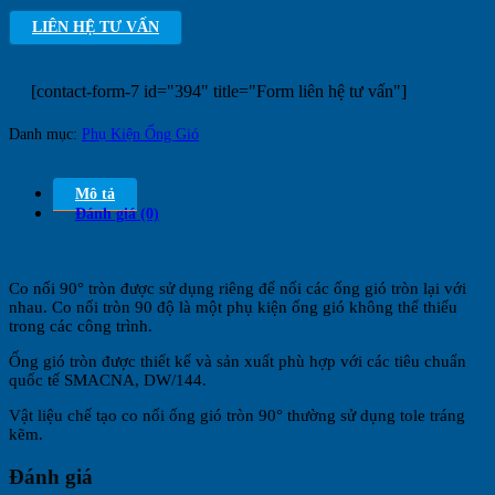
LIÊN HỆ TƯ VẤN
[contact-form-7 id="394" title="Form liên hệ tư vấn"]
Danh mục:
Phụ Kiện Ống Gió
Mô tả
Đánh giá (0)
Co nối 90° tròn được sử dụng riêng để nối các ống gió tròn lại với
nhau. Co nối tròn 90 độ là một phụ kiện ống gió không thể thiếu
trong các công trình.
Ống gió tròn được thiết kế và sản xuất phù hợp với các tiêu chuẩn
quốc tế SMACNA, DW/144.
Vật liệu chế tạo co nối ống gió tròn 90° thường sử dụng tole tráng
kẽm.
Đánh giá