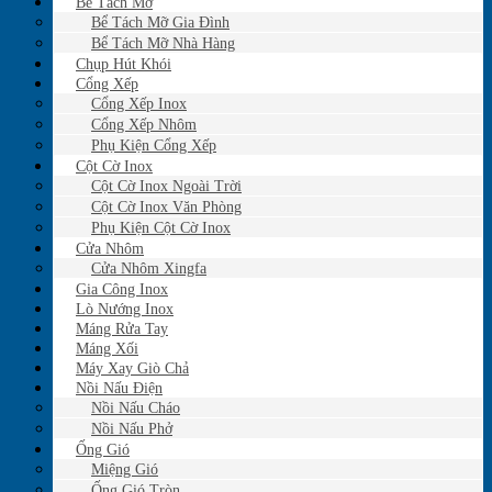
Bể Tách Mỡ
Bể Tách Mỡ Gia Đình
Bể Tách Mỡ Nhà Hàng
Chụp Hút Khói
Cổng Xếp
Cổng Xếp Inox
Cổng Xếp Nhôm
Phụ Kiện Cổng Xếp
Cột Cờ Inox
Cột Cờ Inox Ngoài Trời
Cột Cờ Inox Văn Phòng
Phụ Kiện Cột Cờ Inox
Cửa Nhôm
Cửa Nhôm Xingfa
Gia Công Inox
Lò Nướng Inox
Máng Rửa Tay
Máng Xối
Máy Xay Giò Chả
Nồi Nấu Điện
Nồi Nấu Cháo
Nồi Nấu Phở
Ống Gió
Miệng Gió
Ống Gió Tròn