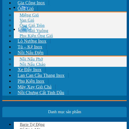
Gia Công Inox
Tin tức
Ống Gió
Miệng Gió
Van Gió
Ống Gió Tròn
Liên hệ
Ống Gió Vuông
Phụ Kiện Ống Gió
Lò Nướng Inox
Tủ – Kệ Inox
Nồi Nấu Điện
Nồi Nấu Phở
Nồi Nấu Cháo
Xe Đẩy Inox
Lan Can Cầu Thang Inox
Phụ Kiện Inox
Máy Xay Giò Chả
Nồi Chưng Cất Tinh Dầu
Danh mục sản phẩm
Barie Tự Động