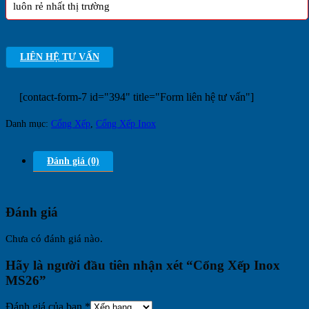
luôn rẻ nhất thị trường
LIÊN HỆ TƯ VẤN
[contact-form-7 id="394" title="Form liên hệ tư vấn"]
Danh mục:
Cổng Xếp
,
Cổng Xếp Inox
Đánh giá (0)
Đánh giá
Chưa có đánh giá nào.
Hãy là người đầu tiên nhận xét “Cổng Xếp Inox
MS26”
Đánh giá của bạn
*