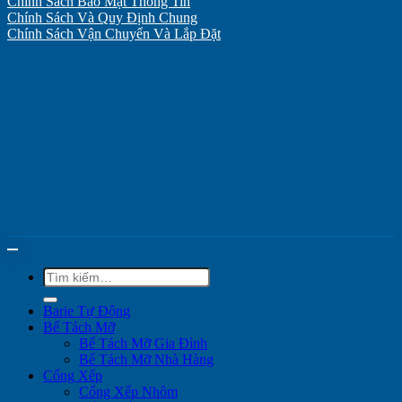
Chính Sách Bảo Mật Thông Tin
Chính Sách Và Quy Định Chung
Chính Sách Vận Chuyển Và Lắp Đặt
Tìm
kiếm:
Barie Tự Động
Bể Tách Mỡ
Bể Tách Mỡ Gia Đình
Bể Tách Mỡ Nhà Hàng
Cổng Xếp
Cổng Xếp Nhôm