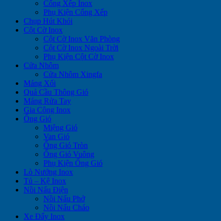
Cổng Xếp Inox
Phụ Kiện Cổng Xếp
Chụp Hút Khói
Cột Cờ Inox
Cột Cờ Inox Văn Phòng
Cột Cờ Inox Ngoài Trời
Phụ Kiện Cột Cờ Inox
Cửa Nhôm
Cửa Nhôm Xingfa
Máng Xối
Quả Cầu Thông Gió
Máng Rửa Tay
Gia Công Inox
Ống Gió
Miệng Gió
Van Gió
Ống Gió Tròn
Ống Gió Vuông
Phụ Kiện Ống Gió
Lò Nướng Inox
Tủ – Kệ Inox
Nồi Nấu Điện
Nồi Nấu Phở
Nồi Nấu Cháo
Xe Đẩy Inox