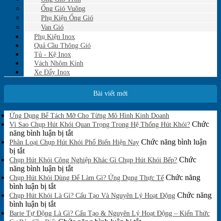
Ống Gió Vuông
Phụ Kiện Ống Gió
Van Gió
Phụ Kiện Inox
Quả Cầu Thông Gió
Tủ - Kệ Inox
Vách Nhôm Kính
Xe Đẩy Inox
Bài viết mới
Không
Ứng Dụng Bể Tách Mỡ Cho Từng Mô Hình Kinh Doanh
có
Chức
Vì Sao Chụp Hút Khói Quan Trọng Trong Hệ Thống Hút Khói?
bình
ở
năng bình luận bị tắt
luận
Vì
Chức năng bình luận
Phân Loại Chụp Hút Khói Phổ Biến Hiện Nay
ở
ở
Sao
bị tắt
Ứng
Phân
Chụp
Chức
Chụp Hút Khói Công Nghiệp Khác Gì Chụp Hút Khói Bếp?
Dụng
Loại
Hút
ở
năng bình luận bị tắt
Bể
Chụp
Khói
Chụp
Chức năng
Tách
Chụp Hút Khói Dùng Để Làm Gì? Ứng Dụng Thực Tế
Mỡ
Hút
ở
Quan
Hút
bình luận bị tắt
Cho
Khói
Chụp
Trọng
Khói
Chức năng
Chụp Hút Khói Là Gì? Cấu Tạo Và Nguyên Lý Hoạt Động
Từng
Phổ
Hút
ở
Trong
Công
bình luận bị tắt
Mô
Biến
Khói
Chụp
Hệ
Nghiệp
Barie Tự Động Là Gì? Cấu Tạo & Nguyên Lý Hoạt Động – Kiến Thức
Hình