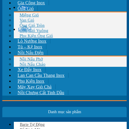
Gia Công Inox
Tin tức
Ống Gió
Miệng Gió
Van Gió
Ống Gió Tròn
Liên hệ
Ống Gió Vuông
Phụ Kiện Ống Gió
Lò Nướng Inox
Tủ – Kệ Inox
Nồi Nấu Điện
Nồi Nấu Phở
Nồi Nấu Cháo
Xe Đẩy Inox
Lan Can Cầu Thang Inox
Phụ Kiện Inox
Máy Xay Giò Chả
Nồi Chưng Cất Tinh Dầu
Danh mục sản phẩm
Barie Tự Động