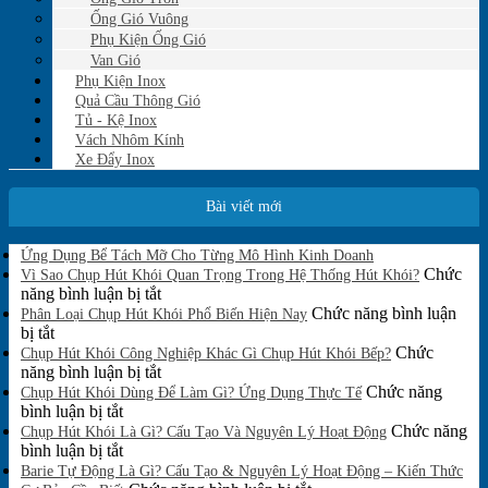
Ống Gió Vuông
Phụ Kiện Ống Gió
Van Gió
Phụ Kiện Inox
Quả Cầu Thông Gió
Tủ - Kệ Inox
Vách Nhôm Kính
Xe Đẩy Inox
Bài viết mới
Không
Ứng Dụng Bể Tách Mỡ Cho Từng Mô Hình Kinh Doanh
có
Chức
Vì Sao Chụp Hút Khói Quan Trọng Trong Hệ Thống Hút Khói?
bình
ở
năng bình luận bị tắt
luận
Vì
Chức năng bình luận
Phân Loại Chụp Hút Khói Phổ Biến Hiện Nay
ở
ở
Sao
bị tắt
Ứng
Phân
Chụp
Chức
Chụp Hút Khói Công Nghiệp Khác Gì Chụp Hút Khói Bếp?
Dụng
Loại
Hút
ở
năng bình luận bị tắt
Bể
Chụp
Khói
Chụp
Chức năng
Tách
Chụp Hút Khói Dùng Để Làm Gì? Ứng Dụng Thực Tế
Mỡ
Hút
ở
Quan
Hút
bình luận bị tắt
Cho
Khói
Chụp
Trọng
Khói
Chức năng
Chụp Hút Khói Là Gì? Cấu Tạo Và Nguyên Lý Hoạt Động
Từng
Phổ
Hút
ở
Trong
Công
bình luận bị tắt
Mô
Biến
Khói
Chụp
Hệ
Nghiệp
Barie Tự Động Là Gì? Cấu Tạo & Nguyên Lý Hoạt Động – Kiến Thức
Hình