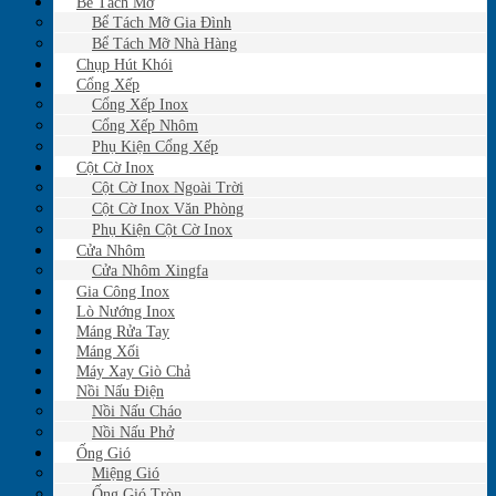
Bể Tách Mỡ
Bể Tách Mỡ Gia Đình
Bể Tách Mỡ Nhà Hàng
Chụp Hút Khói
Cổng Xếp
Cổng Xếp Inox
Cổng Xếp Nhôm
Phụ Kiện Cổng Xếp
Cột Cờ Inox
Cột Cờ Inox Ngoài Trời
Cột Cờ Inox Văn Phòng
Phụ Kiện Cột Cờ Inox
Cửa Nhôm
Cửa Nhôm Xingfa
Gia Công Inox
Lò Nướng Inox
Máng Rửa Tay
Máng Xối
Máy Xay Giò Chả
Nồi Nấu Điện
Nồi Nấu Cháo
Nồi Nấu Phở
Ống Gió
Miệng Gió
Ống Gió Tròn