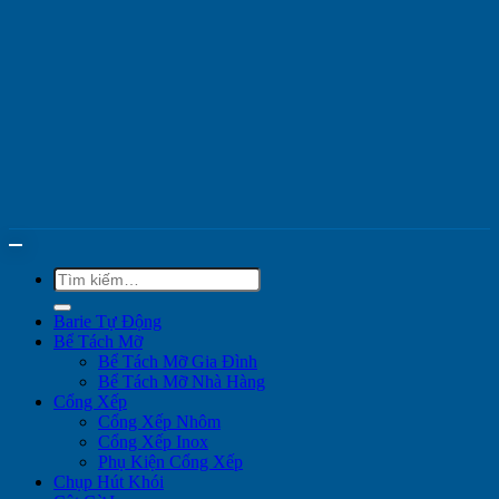
Tìm
kiếm:
Barie Tự Động
Bể Tách Mỡ
Bể Tách Mỡ Gia Đình
Bể Tách Mỡ Nhà Hàng
Cổng Xếp
Cổng Xếp Nhôm
Cổng Xếp Inox
Phụ Kiện Cổng Xếp
Chụp Hút Khói