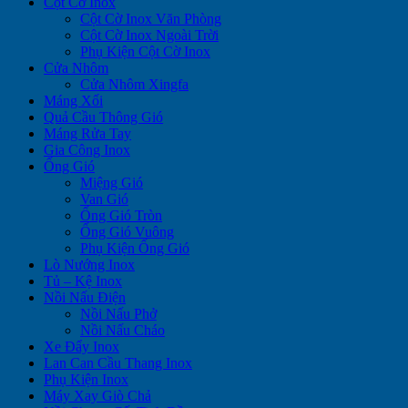
Cột Cờ Inox
Cột Cờ Inox Văn Phòng
Cột Cờ Inox Ngoài Trời
Phụ Kiện Cột Cờ Inox
Cửa Nhôm
Cửa Nhôm Xingfa
Máng Xối
Quả Cầu Thông Gió
Máng Rửa Tay
Gia Công Inox
Ống Gió
Miệng Gió
Van Gió
Ống Gió Tròn
Ống Gió Vuông
Phụ Kiện Ống Gió
Lò Nướng Inox
Tủ – Kệ Inox
Nồi Nấu Điện
Nồi Nấu Phở
Nồi Nấu Cháo
Xe Đẩy Inox
Lan Can Cầu Thang Inox
Phụ Kiện Inox
Máy Xay Giò Chả