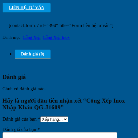
LIÊN HỆ TƯ VẤN
[contact-form-7 id="394" title="Form liên hệ tư vấn"]
Danh mục:
Cổng Xếp
,
Cổng Xếp Inox
Đánh giá (0)
Đánh giá
Chưa có đánh giá nào.
Hãy là người đầu tiên nhận xét “Cổng Xếp Inox
Nhập Khẩu QG-J1609”
Đánh giá của bạn
*
Đánh giá của bạn
*