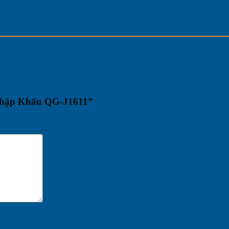
 Nhập Khẩu QG-J1611”