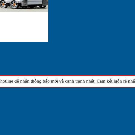
otline để nhận thông báo mới và cạnh tranh nhất. Cam kết luôn rẻ nhất