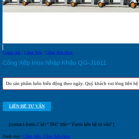
Trang chủ
/
Cổng Xếp
/
Cổng Xếp Inox
Cổng Xếp Inox Nhập Khẩu QG-J1611
Do sản phẩm luôn biến động theo ngày. Quý khách vui lòng liên hệ h
LIÊN HỆ TƯ VẤN
[contact-form-7 id="394" title="Form liên hệ tư vấn"]
Danh mục:
Cổng Xếp
,
Cổng Xếp Inox