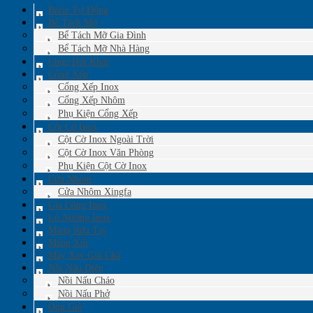
Barie Tự Động
Bể Tách Mỡ
Bể Tách Mỡ Gia Đình
Bể Tách Mỡ Nhà Hàng
Chụp Hút Khói
Cổng Xếp
Cổng Xếp Inox
Cổng Xếp Nhôm
Phụ Kiện Cổng Xếp
Cột Cờ Inox
Cột Cờ Inox Ngoài Trời
Cột Cờ Inox Văn Phòng
Phụ Kiện Cột Cờ Inox
Cửa Nhôm
Cửa Nhôm Xingfa
Gia Công Inox
Lò Nướng Inox
Máng Rửa Tay
Máng Xối
Máy Xay Giò Chả
Nồi Nấu Điện
Nồi Nấu Cháo
Nồi Nấu Phở
Ống Gió