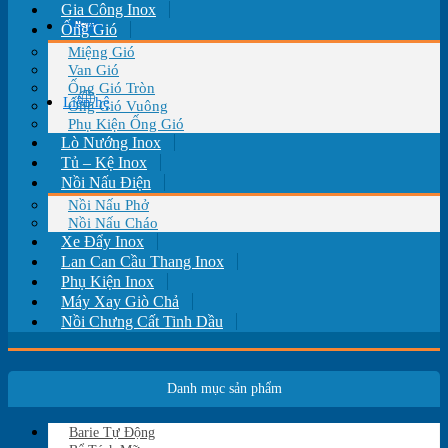
Gia Công Inox
Tin tức
Ống Gió
Miệng Gió
Van Gió
Ống Gió Tròn
Liên hệ
Ống Gió Vuông
Phụ Kiện Ống Gió
Lò Nướng Inox
Tủ – Kệ Inox
Nồi Nấu Điện
Nồi Nấu Phở
Nồi Nấu Cháo
Xe Đẩy Inox
Lan Can Cầu Thang Inox
Phụ Kiện Inox
Máy Xay Giò Chả
Nồi Chưng Cất Tinh Dầu
Danh mục sản phẩm
Barie Tự Động