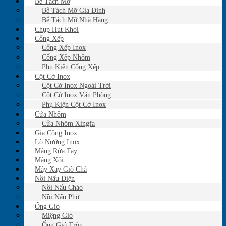
Bể Tách Mỡ
Bể Tách Mỡ Gia Đình
Bể Tách Mỡ Nhà Hàng
Chụp Hút Khói
Cổng Xếp
Cổng Xếp Inox
Cổng Xếp Nhôm
Phụ Kiện Cổng Xếp
Cột Cờ Inox
Cột Cờ Inox Ngoài Trời
Cột Cờ Inox Văn Phòng
Phụ Kiện Cột Cờ Inox
Cửa Nhôm
Cửa Nhôm Xingfa
Gia Công Inox
Lò Nướng Inox
Máng Rửa Tay
Máng Xối
Máy Xay Giò Chả
Nồi Nấu Điện
Nồi Nấu Cháo
Nồi Nấu Phở
Ống Gió
Miệng Gió
Ống Gió Tròn