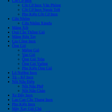
Cột Cờ Inox
Cột Cờ Inox Văn Phòng
Cột Cờ Inox Ngoài Trời
Phụ Kiện Cột Cờ Inox
Cửa Nhôm
Cửa Nhôm Xingfa
Máng Xối
Quả Cầu Thông Gió
Máng Rửa Tay
Gia Công Inox
Ống Gió
Miệng Gió
Van Gió
Ống Gió Tròn
Ống Gió Vuông
Phụ Kiện Ống Gió
Lò Nướng Inox
Tủ – Kệ Inox
Nồi Nấu Điện
Nồi Nấu Phở
Nồi Nấu Cháo
Xe Đẩy Inox
Lan Can Cầu Thang Inox
Phụ Kiện Inox
Máy Xay Giò Chả