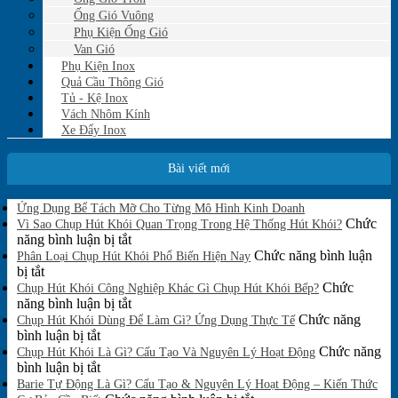
Ống Gió Vuông
Phụ Kiện Ống Gió
Van Gió
Phụ Kiện Inox
Quả Cầu Thông Gió
Tủ - Kệ Inox
Vách Nhôm Kính
Xe Đẩy Inox
Bài viết mới
Không
Ứng Dụng Bể Tách Mỡ Cho Từng Mô Hình Kinh Doanh
có
Chức
Vì Sao Chụp Hút Khói Quan Trọng Trong Hệ Thống Hút Khói?
bình
ở
năng bình luận bị tắt
luận
Vì
Chức năng bình luận
Phân Loại Chụp Hút Khói Phổ Biến Hiện Nay
ở
ở
Sao
bị tắt
Ứng
Phân
Chụp
Chức
Chụp Hút Khói Công Nghiệp Khác Gì Chụp Hút Khói Bếp?
Dụng
Loại
Hút
ở
năng bình luận bị tắt
Bể
Chụp
Khói
Chụp
Chức năng
Tách
Chụp Hút Khói Dùng Để Làm Gì? Ứng Dụng Thực Tế
Mỡ
Hút
ở
Quan
Hút
bình luận bị tắt
Cho
Khói
Chụp
Trọng
Khói
Chức năng
Chụp Hút Khói Là Gì? Cấu Tạo Và Nguyên Lý Hoạt Động
Từng
Phổ
Hút
ở
Trong
Công
bình luận bị tắt
Mô
Biến
Khói
Chụp
Hệ
Nghiệp
Barie Tự Động Là Gì? Cấu Tạo & Nguyên Lý Hoạt Động – Kiến Thức
Hình