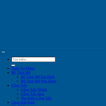
Tìm
kiếm:
Barie Tự Động
Bể Tách Mỡ
Bể Tách Mỡ Gia Đình
Bể Tách Mỡ Nhà Hàng
Cổng Xếp
Cổng Xếp Nhôm
Cổng Xếp Inox
Phụ Kiện Cổng Xếp
Chụp Hút Khói