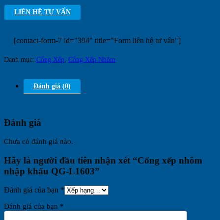
LIÊN HỆ TƯ VẤN
[contact-form-7 id="394" title="Form liên hệ tư vấn"]
Danh mục:
Cổng Xếp
,
Cổng Xếp Nhôm
Đánh giá (0)
Đánh giá
Chưa có đánh giá nào.
Hãy là người đầu tiên nhận xét “Cổng xếp nhôm
nhập khẩu QG-L1603”
Đánh giá của bạn
*
Đánh giá của bạn
*