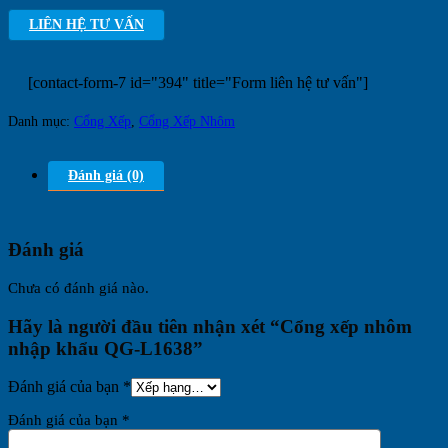
LIÊN HỆ TƯ VẤN
[contact-form-7 id="394" title="Form liên hệ tư vấn"]
Danh mục:
Cổng Xếp
,
Cổng Xếp Nhôm
Đánh giá (0)
Đánh giá
Chưa có đánh giá nào.
Hãy là người đầu tiên nhận xét “Cổng xếp nhôm
nhập khẩu QG-L1638”
Đánh giá của bạn
*
Đánh giá của bạn
*