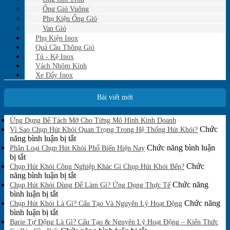
Ống Gió Vuông
Phụ Kiện Ống Gió
Van Gió
Phụ Kiện Inox
Quả Cầu Thông Gió
Tủ - Kệ Inox
Vách Nhôm Kính
Xe Đẩy Inox
Bài viết mới
Không
Ứng Dụng Bể Tách Mỡ Cho Từng Mô Hình Kinh Doanh
có
Chức
Vì Sao Chụp Hút Khói Quan Trọng Trong Hệ Thống Hút Khói?
bình
ở
năng bình luận bị tắt
luận
Vì
Chức năng bình luận
Phân Loại Chụp Hút Khói Phổ Biến Hiện Nay
ở
ở
Sao
bị tắt
Ứng
Phân
Chụp
Chức
Chụp Hút Khói Công Nghiệp Khác Gì Chụp Hút Khói Bếp?
Dụng
Loại
Hút
ở
năng bình luận bị tắt
Bể
Chụp
Khói
Chụp
Chức năng
Tách
Chụp Hút Khói Dùng Để Làm Gì? Ứng Dụng Thực Tế
Mỡ
Hút
ở
Quan
Hút
bình luận bị tắt
Cho
Khói
Chụp
Trọng
Khói
Chức năng
Chụp Hút Khói Là Gì? Cấu Tạo Và Nguyên Lý Hoạt Động
Từng
Phổ
Hút
ở
Trong
Công
bình luận bị tắt
Mô
Biến
Khói
Chụp
Hệ
Nghiệp
Barie Tự Động Là Gì? Cấu Tạo & Nguyên Lý Hoạt Động – Kiến Thức
Hình