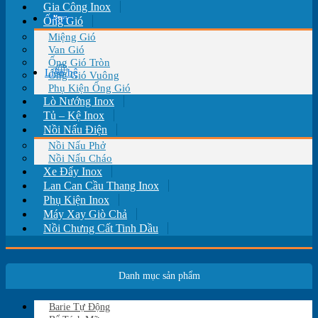
Gia Công Inox
Tin tức
Ống Gió
Miệng Gió
Van Gió
Ống Gió Tròn
Liên hệ
Ống Gió Vuông
Phụ Kiện Ống Gió
Lò Nướng Inox
Tủ – Kệ Inox
Nồi Nấu Điện
Nồi Nấu Phở
Nồi Nấu Cháo
Xe Đẩy Inox
Lan Can Cầu Thang Inox
Phụ Kiện Inox
Máy Xay Giò Chả
Nồi Chưng Cất Tinh Dầu
Danh mục sản phẩm
Barie Tự Động