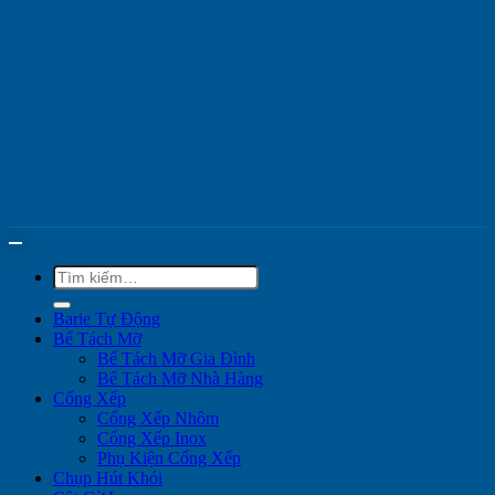
Tìm
kiếm:
Barie Tự Động
Bể Tách Mỡ
Bể Tách Mỡ Gia Đình
Bể Tách Mỡ Nhà Hàng
Cổng Xếp
Cổng Xếp Nhôm
Cổng Xếp Inox
Phụ Kiện Cổng Xếp
Chụp Hút Khói