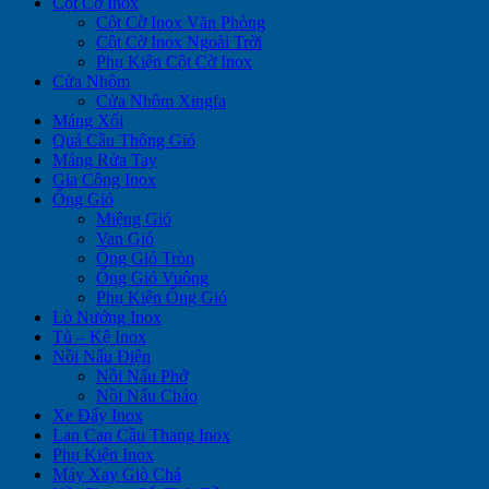
Cột Cờ Inox
Cột Cờ Inox Văn Phòng
Cột Cờ Inox Ngoài Trời
Phụ Kiện Cột Cờ Inox
Cửa Nhôm
Cửa Nhôm Xingfa
Máng Xối
Quả Cầu Thông Gió
Máng Rửa Tay
Gia Công Inox
Ống Gió
Miệng Gió
Van Gió
Ống Gió Tròn
Ống Gió Vuông
Phụ Kiện Ống Gió
Lò Nướng Inox
Tủ – Kệ Inox
Nồi Nấu Điện
Nồi Nấu Phở
Nồi Nấu Cháo
Xe Đẩy Inox
Lan Can Cầu Thang Inox
Phụ Kiện Inox
Máy Xay Giò Chả