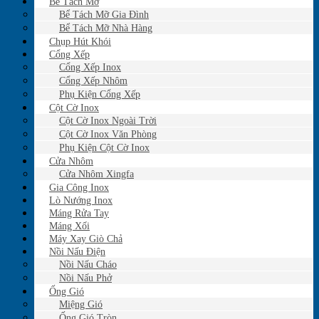
Bể Tách Mỡ
Bể Tách Mỡ Gia Đình
Bể Tách Mỡ Nhà Hàng
Chụp Hút Khói
Cổng Xếp
Cổng Xếp Inox
Cổng Xếp Nhôm
Phụ Kiện Cổng Xếp
Cột Cờ Inox
Cột Cờ Inox Ngoài Trời
Cột Cờ Inox Văn Phòng
Phụ Kiện Cột Cờ Inox
Cửa Nhôm
Cửa Nhôm Xingfa
Gia Công Inox
Lò Nướng Inox
Máng Rửa Tay
Máng Xối
Máy Xay Giò Chả
Nồi Nấu Điện
Nồi Nấu Cháo
Nồi Nấu Phở
Ống Gió
Miệng Gió
Ống Gió Tròn