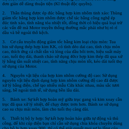
đơn giản dễ dàng thuận tiện (Kĩ thuật độc quyền).
2. Thân thùng được ép đúc bằng hợp kim nhôm tinh xảo: Thùng
giảm tốc bằng hợp kim nhôm được chế tác bằng công nghệ ép
đúc tinh xảo, tính năng tỏa nhiệt tốt, đồng thời có hiệu quả loại trừ
các vấn đề mà Motor truyền thống thường mắc phải như bị rỏ rỉ
dầu và bề ngoài thô kệch.
3. Cơ cấu truyền động giảm tốc bằng kim loại chịu mòn: Tua
bin sử dụng thép hợp kim KK, có tính dẻo dai cao, tính chịu mòn
cao, thích ứng cả chất rắn và lỏng của dầu bôi trơn, hiệu suất máy
cao, tuổi thọ dài, thanh chảo sử dụng 40cr hợp kim thép đã qua xử
lý bằng tần suất nhiệt cao, tính năng chịu mòn tốt, kéo dài tuổi thọ
sử dụng của Motor.
4. Nguyên vật liệu của hợp kim nhôm cường độ cao: Sử dụng
nguyên vật liệu định dạng hợp kim nhôm cường độ cao đã được
xử lý bằng điện, chế tạo nhiều mẫu Cửa khác nhau, màu sắc tươi
sáng, bề ngoài tinh tế, sử dụng bền lâu dài.
5. Bánh xe: Sự kết hợp hoàn mỹ giữa trục gang và kim xoay cần
trục đã qua xử lý nhiệt, để chạy được trơn hơn. Bánh xe sử dụng
cao su chịu mài mòn, làm cho tuổi thọ càng dài.
6. Thiết bị bộ ly hợp: Sự kết hợp hoàn hảo giữa tự động và thủ
công, để khi cúp điện bạn chỉ cần sử dụng chìa khóa chuyên dùng
cho bộ ly hợp xoay 900, thì có thể giải quyết mọi sự lo lắng của