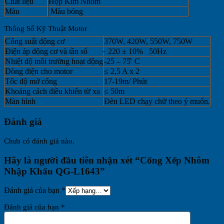
Chất liệu
Hộp Kim Nhôm
Màu
Màu bóng
Thông Số Kỹ Thuật Motor
Công suất động cơ
370W, 420W, 550W, 750W
Điện áp động cơ và tần số
̴ 220 ± 10% 50Hz
Nhiệt độ môi trường hoạt động
-25 – 75̊̊ C
Dòng điện cho motor
≤ 2,5 A x 2
Tốc độ mở cổng
17-19m/ Phút
Khoảng cách điều khiển từ xa
≤ 50m
Màn hình
Đèn LED chạy chữ theo ý muốn.
Đánh giá
Chưa có đánh giá nào.
Hãy là người đầu tiên nhận xét “Cổng Xếp Nhôm
Nhập Khẩu QG-L1643”
Đánh giá của bạn
*
Đánh giá của bạn
*