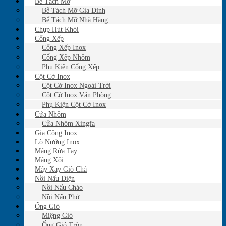
Bể Tách Mỡ
Bể Tách Mỡ Gia Đình
Bể Tách Mỡ Nhà Hàng
Chụp Hút Khói
Cổng Xếp
Cổng Xếp Inox
Cổng Xếp Nhôm
Phụ Kiện Cổng Xếp
Cột Cờ Inox
Cột Cờ Inox Ngoài Trời
Cột Cờ Inox Văn Phòng
Phụ Kiện Cột Cờ Inox
Cửa Nhôm
Cửa Nhôm Xingfa
Gia Công Inox
Lò Nướng Inox
Máng Rửa Tay
Máng Xối
Máy Xay Giò Chả
Nồi Nấu Điện
Nồi Nấu Cháo
Nồi Nấu Phở
Ống Gió
Miệng Gió
Ống Gió Tròn