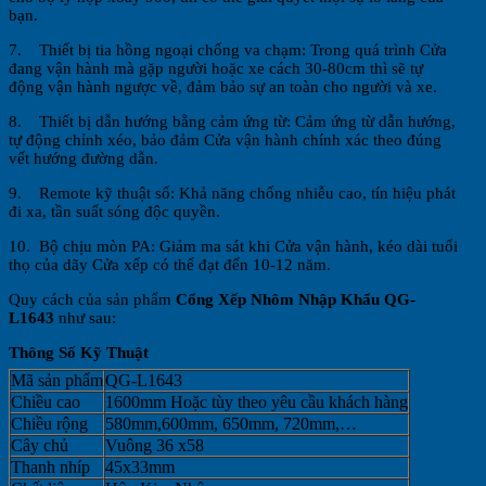
bạn.
7. Thiết bị tia hồng ngoại chống va chạm: Trong quá trình Cửa
đang vận hành mà gặp người hoặc xe cách 30-80cm thì sẽ tự
động vận hành ngược về, đảm bảo sự an toàn cho người và xe.
8. Thiết bị dẫn hướng bằng cảm ứng từ: Cảm ứng từ dẫn hướng,
tự động chỉnh xéo, bảo đảm Cửa vận hành chính xác theo đúng
vết hướng đường dẫn.
9. Remote kỹ thuật số: Khả năng chống nhiễu cao, tín hiệu phát
đi xa, tần suất sóng độc quyền.
10. Bộ chịu mòn PA: Giảm ma sát khi Cửa vận hành, kéo dài tuổi
thọ của dãy Cửa xếp có thể đạt đến 10-12 năm.
Quy cách của sản phẩm
Cổng Xếp Nhôm Nhập Khẩu QG-
L1643
như sau:
Thông Số Kỹ Thuật
Mã sản phẩm
QG-L1643
Chiều cao
1600mm Hoặc tùy theo yêu cầu khách hàng
Chiều rộng
580mm,600mm, 650mm, 720mm,…
Cây chủ
Vuông 36 x58
Thanh nhíp
45x33mm