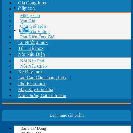
Gia Công Inox
Tin tức
Ống Gió
Miệng Gió
Van Gió
Ống Gió Tròn
Liên hệ
Ống Gió Vuông
Phụ Kiện Ống Gió
Lò Nướng Inox
Tủ – Kệ Inox
Nồi Nấu Điện
Nồi Nấu Phở
Nồi Nấu Cháo
Xe Đẩy Inox
Lan Can Cầu Thang Inox
Phụ Kiện Inox
Máy Xay Giò Chả
Nồi Chưng Cất Tinh Dầu
Danh mục sản phẩm
Barie Tự Động