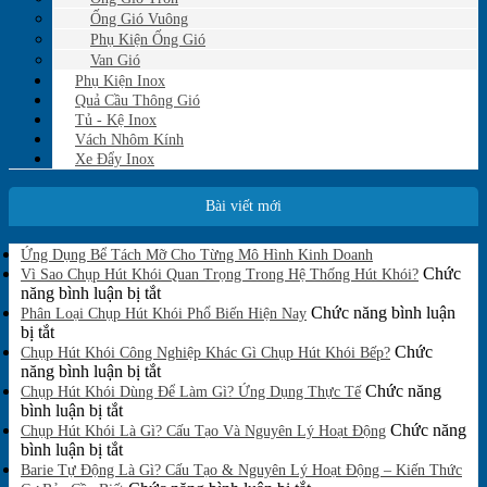
Ống Gió Vuông
Phụ Kiện Ống Gió
Van Gió
Phụ Kiện Inox
Quả Cầu Thông Gió
Tủ - Kệ Inox
Vách Nhôm Kính
Xe Đẩy Inox
Bài viết mới
Không
Ứng Dụng Bể Tách Mỡ Cho Từng Mô Hình Kinh Doanh
có
Chức
Vì Sao Chụp Hút Khói Quan Trọng Trong Hệ Thống Hút Khói?
bình
ở
năng bình luận bị tắt
luận
Vì
Chức năng bình luận
Phân Loại Chụp Hút Khói Phổ Biến Hiện Nay
ở
ở
Sao
bị tắt
Ứng
Phân
Chụp
Chức
Chụp Hút Khói Công Nghiệp Khác Gì Chụp Hút Khói Bếp?
Dụng
Loại
Hút
ở
năng bình luận bị tắt
Bể
Chụp
Khói
Chụp
Chức năng
Tách
Chụp Hút Khói Dùng Để Làm Gì? Ứng Dụng Thực Tế
Mỡ
Hút
ở
Quan
Hút
bình luận bị tắt
Cho
Khói
Chụp
Trọng
Khói
Chức năng
Chụp Hút Khói Là Gì? Cấu Tạo Và Nguyên Lý Hoạt Động
Từng
Phổ
Hút
ở
Trong
Công
bình luận bị tắt
Mô
Biến
Khói
Chụp
Hệ
Nghiệp
Barie Tự Động Là Gì? Cấu Tạo & Nguyên Lý Hoạt Động – Kiến Thức
Hình