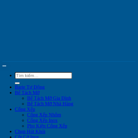
Tìm
kiếm:
Barie Tự Động
Bể Tách Mỡ
Bể Tách Mỡ Gia Đình
Bể Tách Mỡ Nhà Hàng
Cổng Xếp
Cổng Xếp Nhôm
Cổng Xếp Inox
Phụ Kiện Cổng Xếp
Chụp Hút Khói
Cột Cờ Inox