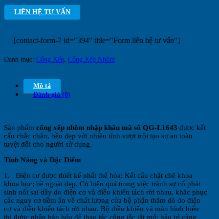
LIÊN HỆ TƯ VẤN
[contact-form-7 id="394" title="Form liên hệ tư vấn"]
Danh mục:
Cổng Xếp
,
Cổng Xếp Nhôm
Mô tả
Đánh giá (0)
Sản phẩm
cổng xếp nhôm nhập khẩu mã số QG-L1643
được kết
cấu chắc chắn, bền đẹp với nhiều tính vượt trội tạo sự an toàn
tuyệt đối cho người sử dụng.
Tính Năng và Đặc Điểm
1. Điện cơ được thiết kế nhất thể hóa: Kết cấu chặt chẽ khoa
khoa học; bề ngoài đẹp. Có hiệu quả trong việc tránh sự cố phát
sinh nối sai dây do điện cơ và điều khiển tách rời nhau, khắc phục
các nguy cơ tiềm ẩn về chất lượng của bộ phận thăm dò do điện
cơ và điều khiển tách rời nhau. Bộ điều khiển và màn hình hiển
thị được nhân bản hóa để thao tác công tắc tắt mở; bảo trì càng