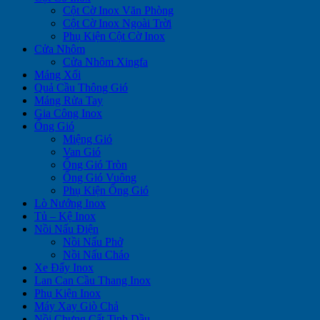
Cột Cờ Inox Văn Phòng
Cột Cờ Inox Ngoài Trời
Phụ Kiện Cột Cờ Inox
Cửa Nhôm
Cửa Nhôm Xingfa
Máng Xối
Quả Cầu Thông Gió
Máng Rửa Tay
Gia Công Inox
Ống Gió
Miệng Gió
Van Gió
Ống Gió Tròn
Ống Gió Vuông
Phụ Kiện Ống Gió
Lò Nướng Inox
Tủ – Kệ Inox
Nồi Nấu Điện
Nồi Nấu Phở
Nồi Nấu Cháo
Xe Đẩy Inox
Lan Can Cầu Thang Inox
Phụ Kiện Inox
Máy Xay Giò Chả
Nồi Chưng Cất Tinh Dầu