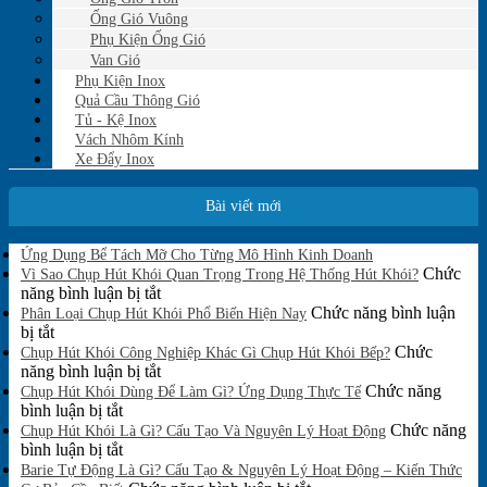
Ống Gió Vuông
Phụ Kiện Ống Gió
Van Gió
Phụ Kiện Inox
Quả Cầu Thông Gió
Tủ - Kệ Inox
Vách Nhôm Kính
Xe Đẩy Inox
Bài viết mới
Không
Ứng Dụng Bể Tách Mỡ Cho Từng Mô Hình Kinh Doanh
có
Chức
Vì Sao Chụp Hút Khói Quan Trọng Trong Hệ Thống Hút Khói?
bình
ở
năng bình luận bị tắt
luận
Vì
Chức năng bình luận
Phân Loại Chụp Hút Khói Phổ Biến Hiện Nay
ở
ở
Sao
bị tắt
Ứng
Phân
Chụp
Chức
Chụp Hút Khói Công Nghiệp Khác Gì Chụp Hút Khói Bếp?
Dụng
Loại
Hút
ở
năng bình luận bị tắt
Bể
Chụp
Khói
Chụp
Chức năng
Tách
Chụp Hút Khói Dùng Để Làm Gì? Ứng Dụng Thực Tế
Mỡ
Hút
ở
Quan
Hút
bình luận bị tắt
Cho
Khói
Chụp
Trọng
Khói
Chức năng
Chụp Hút Khói Là Gì? Cấu Tạo Và Nguyên Lý Hoạt Động
Từng
Phổ
Hút
ở
Trong
Công
bình luận bị tắt
Mô
Biến
Khói
Chụp
Hệ
Nghiệp
Barie Tự Động Là Gì? Cấu Tạo & Nguyên Lý Hoạt Động – Kiến Thức
Hình