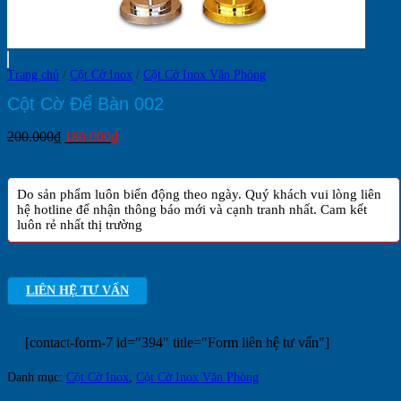
Trang chủ
/
Cột Cờ Inox
/
Cột Cờ Inox Văn Phòng
Cột Cờ Để Bàn 002
Giá
Giá
200.000
₫
180.000
₫
gốc
hiện
là:
tại
200.000₫.
là:
Do sản phẩm luôn biến động theo ngày. Quý khách vui lòng liên
180.000₫.
hệ hotline để nhận thông báo mới và cạnh tranh nhất. Cam kết
luôn rẻ nhất thị trường
LIÊN HỆ TƯ VẤN
[contact-form-7 id="394" title="Form liên hệ tư vấn"]
Danh mục:
Cột Cờ Inox
,
Cột Cờ Inox Văn Phòng