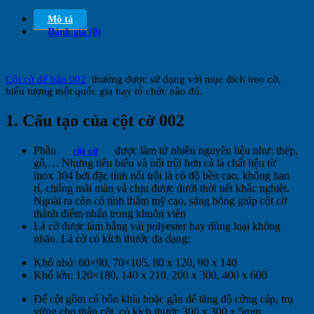
Mô tả
Đánh giá (0)
Cột cờ để bàn 002
thường được sử dụng với mục đích treo cờ,
biểu tượng một quốc gia hay tổ chức nào đó
.
1. Cấu tạo của cột cờ 002
Phần
được làm từ nhiều nguyên liệu như: thép,
cột cờ
gỗ,… Nhưng tiêu biểu và nổi trội hơn cả là chất liệu từ
inox 304 bởi đặc tính nổi trội là có độ bền cao, không han
rỉ, chống mài màn và chịu được dưới thời tiết khắc nghiệt.
Ngoài ra còn có tính thẩm mỹ cao, sáng bóng giúp cột cờ
thành điểm nhấn trong khuôn viên
Lá cờ được làm bằng vải polyester hay dùng loại không
nhăn. Lá cờ có kích thước đa dạng:
Khổ nhỏ: 60×90, 70×105, 80 x 120, 90 x 140
Khổ lớn: 120×180, 140 x 210, 200 x 300, 400 x 600
Đế cột gồm có bốn khía hoặc gân để tăng độ cứng cáp, trụ
vững
cho thân cột, có kích thước 300 x 300 x 5mm