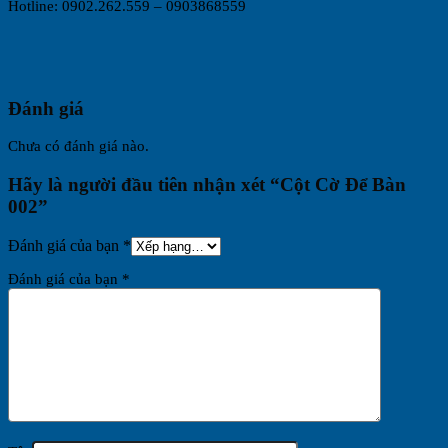
Hotline: 0902.262.559 – 0903868559
Đánh giá
Chưa có đánh giá nào.
Hãy là người đầu tiên nhận xét “Cột Cờ Để Bàn
002”
Đánh giá của bạn
*
Đánh giá của bạn
*