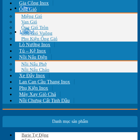
Gia Công Inox
Tin tức
Ống Gió
Miệng Gió
Van Gió
Ống Gió Tròn
Liên hệ
Ống Gió Vuông
Phụ Kiện Ống Gió
Lò Nướng Inox
Tủ – Kệ Inox
Nồi Nấu Điện
Nồi Nấu Phở
Nồi Nấu Cháo
Xe Đẩy Inox
Lan Can Cầu Thang Inox
Phụ Kiện Inox
Máy Xay Giò Chả
Nồi Chưng Cất Tinh Dầu
Danh mục sản phẩm
Barie Tự Động