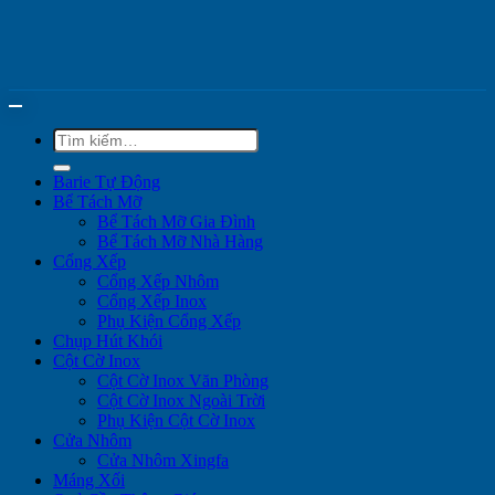
Tìm
kiếm:
Barie Tự Động
Bể Tách Mỡ
Bể Tách Mỡ Gia Đình
Bể Tách Mỡ Nhà Hàng
Cổng Xếp
Cổng Xếp Nhôm
Cổng Xếp Inox
Phụ Kiện Cổng Xếp
Chụp Hút Khói
Cột Cờ Inox
Cột Cờ Inox Văn Phòng
Cột Cờ Inox Ngoài Trời
Phụ Kiện Cột Cờ Inox
Cửa Nhôm
Cửa Nhôm Xingfa
Máng Xối