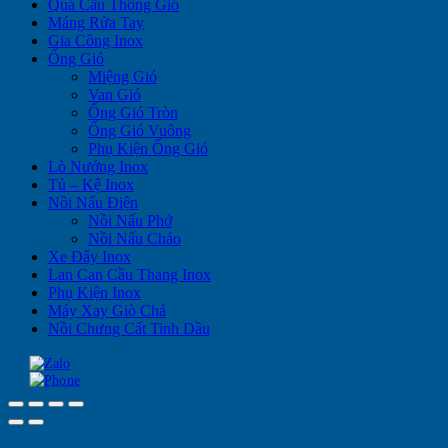
Quả Cầu Thông Gió
Máng Rửa Tay
Gia Công Inox
Ống Gió
Miệng Gió
Van Gió
Ống Gió Tròn
Ống Gió Vuông
Phụ Kiện Ống Gió
Lò Nướng Inox
Tủ – Kệ Inox
Nồi Nấu Điện
Nồi Nấu Phở
Nồi Nấu Cháo
Xe Đẩy Inox
Lan Can Cầu Thang Inox
Phụ Kiện Inox
Máy Xay Giò Chả
Nồi Chưng Cất Tinh Dầu