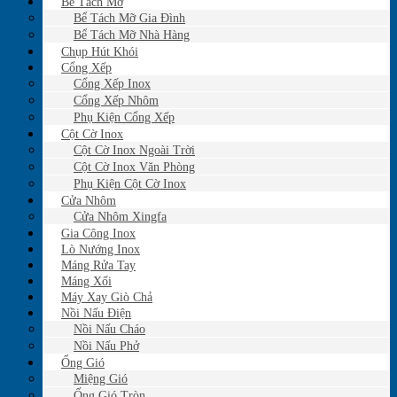
Bể Tách Mỡ
Bể Tách Mỡ Gia Đình
Bể Tách Mỡ Nhà Hàng
Chụp Hút Khói
Cổng Xếp
Cổng Xếp Inox
Cổng Xếp Nhôm
Phụ Kiện Cổng Xếp
Cột Cờ Inox
Cột Cờ Inox Ngoài Trời
Cột Cờ Inox Văn Phòng
Phụ Kiện Cột Cờ Inox
Cửa Nhôm
Cửa Nhôm Xingfa
Gia Công Inox
Lò Nướng Inox
Máng Rửa Tay
Máng Xối
Máy Xay Giò Chả
Nồi Nấu Điện
Nồi Nấu Cháo
Nồi Nấu Phở
Ống Gió
Miệng Gió
Ống Gió Tròn