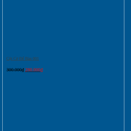
Cột Cờ Để Bàn 001
Giá
Giá
300.000
₫
280.000
₫
gốc
hiện
là:
tại
300.000₫.
là:
280.000₫.