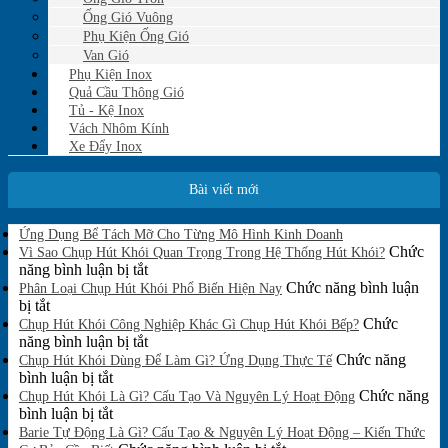
Ống Gió Vuông
Phụ Kiện Ống Gió
Van Gió
Phụ Kiện Inox
Quả Cầu Thông Gió
Tủ - Kệ Inox
Vách Nhôm Kính
Xe Đẩy Inox
Bài viết mới
Không
Ứng Dụng Bể Tách Mỡ Cho Từng Mô Hình Kinh Doanh
có
Chức
Vì Sao Chụp Hút Khói Quan Trọng Trong Hệ Thống Hút Khói?
bình
ở
năng bình luận bị tắt
luận
Vì
Chức năng bình luận
Phân Loại Chụp Hút Khói Phổ Biến Hiện Nay
ở
ở
Sao
bị tắt
Ứng
Phân
Chụp
Chức
Chụp Hút Khói Công Nghiệp Khác Gì Chụp Hút Khói Bếp?
Dụng
Loại
Hút
ở
năng bình luận bị tắt
Bể
Chụp
Khói
Chụp
Chức năng
Tách
Chụp Hút Khói Dùng Để Làm Gì? Ứng Dụng Thực Tế
Mỡ
Hút
ở
Quan
Hút
bình luận bị tắt
Cho
Khói
Chụp
Trọng
Khói
Chức năng
Chụp Hút Khói Là Gì? Cấu Tạo Và Nguyên Lý Hoạt Động
Từng
Phổ
Hút
ở
Trong
Công
bình luận bị tắt
Mô
Biến
Khói
Chụp
Hệ
Nghiệp
Barie Tự Động Là Gì? Cấu Tạo & Nguyên Lý Hoạt Động – Kiến Thức
Hình