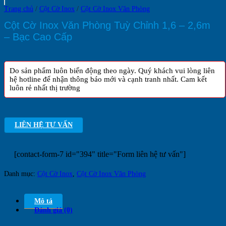
Trang chủ
/
Cột Cờ Inox
/
Cột Cờ Inox Văn Phòng
Cột Cờ Inox Văn Phòng Tuỳ Chỉnh 1,6 – 2,6m
– Bạc Cao Cấp
Do sản phẩm luôn biến động theo ngày. Quý khách vui lòng liên
hệ hotline để nhận thông báo mới và cạnh tranh nhất. Cam kết
luôn rẻ nhất thị trường
LIÊN HỆ TƯ VẤN
[contact-form-7 id="394" title="Form liên hệ tư vấn"]
Danh mục:
Cột Cờ Inox
,
Cột Cờ Inox Văn Phòng
Mô tả
Đánh giá (0)