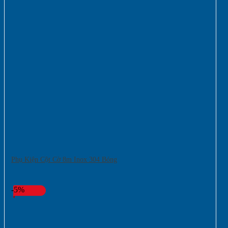
Phụ Kiện Cột Cờ 8m Inox 304 Bóng
-5%