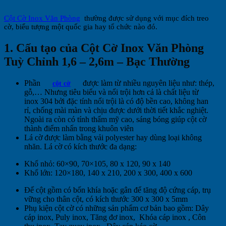
Cột Cờ Inox Văn Phòng
thường được sử dụng với mục đích treo
cờ, biểu tượng một quốc gia hay tổ chức nào đó.
1. Cấu tạo của Cột Cờ Inox Văn Phòng
Tuỳ Chỉnh 1,6 – 2,6m – Bạc Thường
Phần
được làm từ nhiều nguyên liệu như: thép,
cột cờ
gỗ,… Nhưng tiêu biểu và nổi trội hơn cả là chất liệu từ
inox 304 bởi đặc tính nổi trội là có độ bền cao, không han
rỉ, chống mài màn và chịu được dưới thời tiết khắc nghiệt.
Ngoài ra còn có tính thẩm mỹ cao, sáng bóng giúp cột cờ
thành điểm nhấn trong khuôn viên
Lá cờ được làm bằng vải polyester hay dùng loại không
nhăn. Lá cờ có kích thước đa dạng:
Khổ nhỏ: 60×90, 70×105, 80 x 120, 90 x 140
Khổ lớn: 120×180, 140 x 210, 200 x 300, 400 x 600
Đế cột gồm có bốn khía hoặc gân để tăng độ cứng cáp, trụ
vững cho thân cột, có kích thước 300 x 300 x 5mm
Phụ kiện cột cờ có những sản phẩm cơ bản bao gồm: Dây
cáp inox, Puly inox, Tăng đơ inox, Khóa cáp inox , Côn