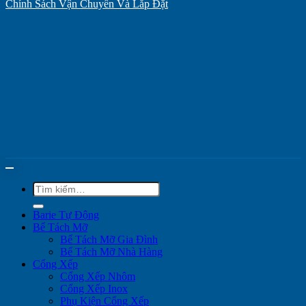
Chính Sách Vận Chuyển Và Lắp Đặt
Tìm
kiếm:
Barie Tự Động
Bể Tách Mỡ
Bể Tách Mỡ Gia Đình
Bể Tách Mỡ Nhà Hàng
Cổng Xếp
Cổng Xếp Nhôm
Cổng Xếp Inox
Phụ Kiện Cổng Xếp