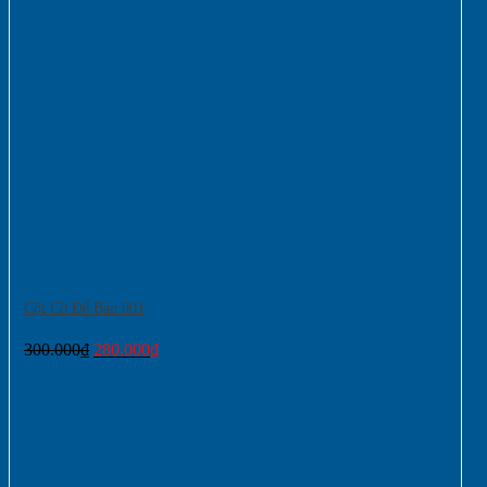
Cột Cờ Để Bàn 001
Giá
Giá
300.000
₫
280.000
₫
gốc
hiện
là:
tại
300.000₫.
là:
280.000₫.