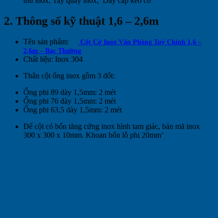
thu inox, Tay quay inox, Dây cáp kéo cờ
2. Thông số kỹ thuật 1,6 – 2,6m
Tên sản phẩm:
Cột Cờ Inox Văn Phòng Tuỳ Chỉnh 1,6 –
2,6m – Bạc Thường
Chất liệu: Inox 304
Thân cột ống inox gồm 3 đốt:
Ống phi 89 dày 1,5mm: 2 mét
Ống phi 76 dày 1,5mm: 2 mét
Ống phi 63,5 dày 1,5mm: 2 mét
Đế cột có bốn tăng cứng inox hình tam giác, bản mã inox
300 x 300 x 10mm. Khoan bốn lỗ phi 20mm’