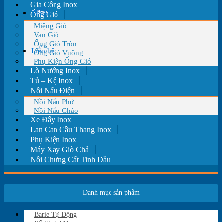
Gia Công Inox
Tin tức
Ống Gió
Miệng Gió
Van Gió
Ống Gió Tròn
Liên hệ
Ống Gió Vuông
Phụ Kiện Ống Gió
Lò Nướng Inox
Tủ – Kệ Inox
Nồi Nấu Điện
Nồi Nấu Phở
Nồi Nấu Cháo
Xe Đẩy Inox
Lan Can Cầu Thang Inox
Phụ Kiện Inox
Máy Xay Giò Chả
Nồi Chưng Cất Tinh Dầu
Danh mục sản phẩm
Barie Tự Động