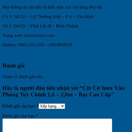
Mọi thông tin chi tiết và thắc mắc xin vui lòng liên hệ:
CS 1: 342/21 – Lý Thường Kiệt – P. 6 – Tân Bình
CS 2: D4/19 – Vĩnh Lộc B – Bình Chánh
Trang web: inoxduyhai.com
Hotline: 0902.262.559 – 0903868559
Đánh giá
Chưa có đánh giá nào.
Hãy là người đầu tiên nhận xét “Cột Cờ Inox Văn
Phòng Tuỳ Chỉnh 1,6 – 2,6m – Bạc Cao Cấp”
Đánh giá của bạn
*
Đánh giá của bạn
*