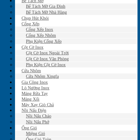
Bể Tách Mỡ
Bể Tách Mỡ Gia Đình
Bể Tách Mỡ Nhà Hàng
Chụp Hút Khói
Cổng Xếp
Cổng Xếp Inox
Cổng Xếp Nhôm
Phụ Kiện Cổng Xếp
Cột Cờ Inox
Cột Cờ Inox Ngoài Trời
Cột Cờ Inox Văn Phòng
Phụ Kiện Cột Cờ Inox
Cửa Nhôm
Cửa Nhôm Xingfa
Gia Công Inox
Lò Nướng Inox
Máng Rửa Tay
Máng Xối
Máy Xay Giò Chả
Nồi Nấu Điện
Nồi Nấu Cháo
Nồi Nấu Phở
Ống Gió
Miệng Gió
Ống Gió Tròn