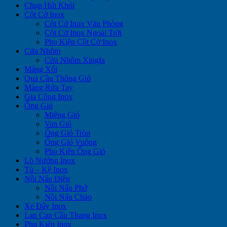
Chụp Hút Khói
Cột Cờ Inox
Cột Cờ Inox Văn Phòng
Cột Cờ Inox Ngoài Trời
Phụ Kiện Cột Cờ Inox
Cửa Nhôm
Cửa Nhôm Xingfa
Máng Xối
Quả Cầu Thông Gió
Máng Rửa Tay
Gia Công Inox
Ống Gió
Miệng Gió
Van Gió
Ống Gió Tròn
Ống Gió Vuông
Phụ Kiện Ống Gió
Lò Nướng Inox
Tủ – Kệ Inox
Nồi Nấu Điện
Nồi Nấu Phở
Nồi Nấu Cháo
Xe Đẩy Inox
Lan Can Cầu Thang Inox
Phụ Kiện Inox