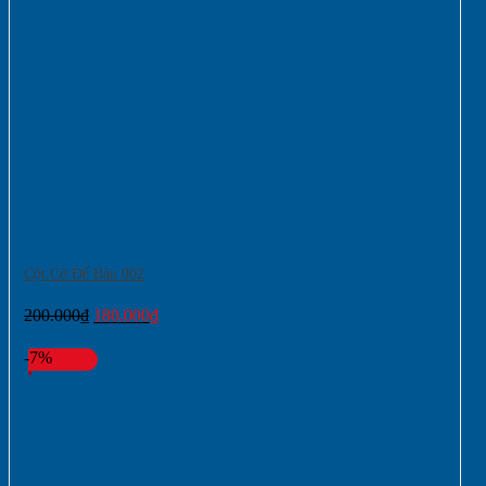
Cột Cờ Để Bàn 002
Giá
Giá
200.000
₫
180.000
₫
gốc
hiện
là:
tại
-7%
200.000₫.
là:
180.000₫.