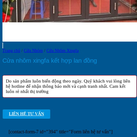
Trang chủ
/
Cửa Nhôm
/
Cửa Nhôm Xingfa
Cửa nhôm xingfa kết hợp lan đồng
Do sản phẩm luôn biến động theo ngày. Quý khách vui lòng liên
hệ hotline để nhận thông báo mới và cạnh tranh nhất. Cam kết
luôn rẻ nhất thị trường
LIÊN HỆ TƯ VẤN
[contact-form-7 id="394" title="Form liên hệ tư vấn"]