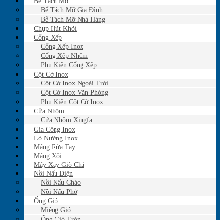
Bể Tách Mỡ
Bể Tách Mỡ Gia Đình
Bể Tách Mỡ Nhà Hàng
Chụp Hút Khói
Cổng Xếp
Cổng Xếp Inox
Cổng Xếp Nhôm
Phụ Kiện Cổng Xếp
Cột Cờ Inox
Cột Cờ Inox Ngoài Trời
Cột Cờ Inox Văn Phòng
Phụ Kiện Cột Cờ Inox
Cửa Nhôm
Cửa Nhôm Xingfa
Gia Công Inox
Lò Nướng Inox
Máng Rửa Tay
Máng Xối
Máy Xay Giò Chả
Nồi Nấu Điện
Nồi Nấu Cháo
Nồi Nấu Phở
Ống Gió
Miệng Gió
Ống Gió Tròn