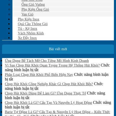
Ống Gió Vuông
Phụ Kiện Ống Gió
Van Gió
Phụ Kiện Inox
Quả Cầu Thông Gió
Tủ - Kệ Inox
Vách Nhôm Kính
Xe Đẩy Inox
Bài viết mới
Không
Ứng Dụng Bể Tách Mỡ Cho Từng Mô Hình Kinh Doanh
có
Chức
Vì Sao Chụp Hút Khói Quan Trọng Trong Hệ Thống Hút Khói?
bình
ở
năng bình luận bị tắt
luận
Vì
Chức năng bình luận
Phân Loại Chụp Hút Khói Phổ Biến Hiện Nay
ở
ở
Sao
bị tắt
Ứng
Phân
Chụp
Chức
Chụp Hút Khói Công Nghiệp Khác Gì Chụp Hút Khói Bếp?
Dụng
Loại
Hút
ở
năng bình luận bị tắt
Bể
Chụp
Khói
Chụp
Chức năng
Tách
Chụp Hút Khói Dùng Để Làm Gì? Ứng Dụng Thực Tế
Mỡ
Hút
ở
Quan
Hút
bình luận bị tắt
Cho
Khói
Chụp
Trọng
Khói
Chức năng
Chụp Hút Khói Là Gì? Cấu Tạo Và Nguyên Lý Hoạt Động
Từng
Phổ
Hút
ở
Trong
Công
bình luận bị tắt
Mô
Biến
Khói
Chụp
Hệ
Nghiệp
Barie Tự Động Là Gì? Cấu Tạo & Nguyên Lý Hoạt Động – Kiến Thức
Hình