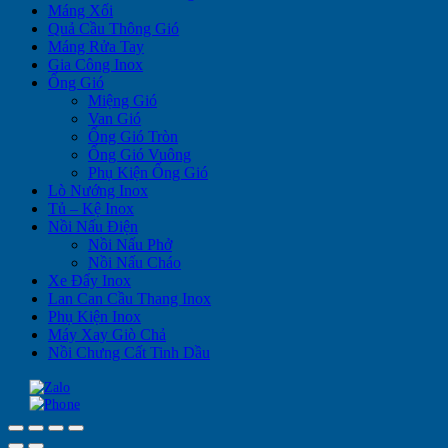
Máng Xối
Quả Cầu Thông Gió
Máng Rửa Tay
Gia Công Inox
Ống Gió
Miệng Gió
Van Gió
Ống Gió Tròn
Ống Gió Vuông
Phụ Kiện Ống Gió
Lò Nướng Inox
Tủ – Kệ Inox
Nồi Nấu Điện
Nồi Nấu Phở
Nồi Nấu Cháo
Xe Đẩy Inox
Lan Can Cầu Thang Inox
Phụ Kiện Inox
Máy Xay Giò Chả
Nồi Chưng Cất Tinh Dầu