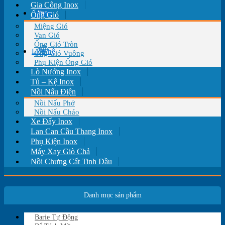
Gia Công Inox
Tin tức
Ống Gió
Miệng Gió
Van Gió
Ống Gió Tròn
Liên hệ
Ống Gió Vuông
Phụ Kiện Ống Gió
Lò Nướng Inox
Tủ – Kệ Inox
Nồi Nấu Điện
Nồi Nấu Phở
Nồi Nấu Cháo
Xe Đẩy Inox
Lan Can Cầu Thang Inox
Phụ Kiện Inox
Máy Xay Giò Chả
Nồi Chưng Cất Tinh Dầu
Danh mục sản phẩm
Barie Tự Động