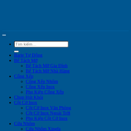
Tìm
kiếm:
Barie Tự Động
Bể Tách Mỡ
Bể Tách Mỡ Gia Đình
Bể Tách Mỡ Nhà Hàng
Cổng Xếp
Cổng Xếp Nhôm
Cổng Xếp Inox
Phụ Kiện Cổng Xếp
Chụp Hút Khói
Cột Cờ Inox
Cột Cờ Inox Văn Phòng
Cột Cờ Inox Ngoài Trời
Phụ Kiện Cột Cờ Inox
Cửa Nhôm
Cửa Nhôm Xingfa