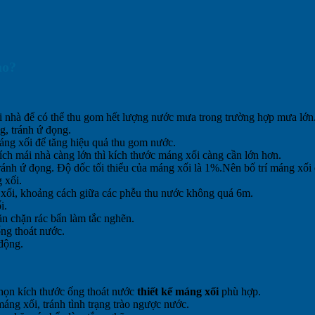
ào?
i nhà để có thể thu gom hết lượng nước mưa trong trường hợp mưa lớn
g, tránh ứ đọng.
máng xối để tăng hiệu quả thu gom nước.
ích mái nhà càng lớn thì kích thước máng xối càng cần lớn hơn.
ánh ứ đọng. Độ dốc tối thiểu của máng xối là 1%.Nên bố trí máng xối d
 xối.
 xối, khoảng cách giữa các phễu thu nước không quá 6m.
i.
ăn chặn rác bẩn làm tắc nghẽn.
ống thoát nước.
động.
chọn kích thước ống thoát nước
thiết kế máng xối
phù hợp.
máng xối, tránh tình trạng trào ngược nước.