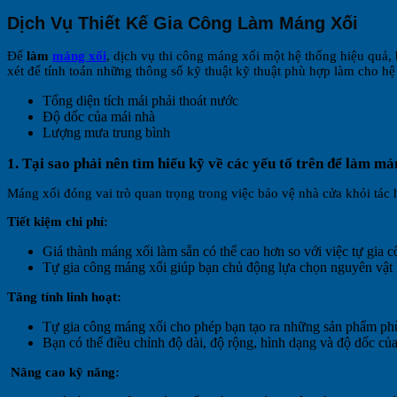
Dịch Vụ Thiết Kế Gia Công Làm Máng Xối
Để
làm
máng xối
, dịch vụ thi công máng xối một hệ thống hiệu quả,
xét để tính toán những thông số kỹ thuật kỹ thuật phù hợp làm cho h
Tổng diện tích mái phải thoát nước
Độ dốc của mái nhà
Lượng mưa trung bình
1. Tại sao phải nên tìm hiểu kỹ về các yếu tố trên để làm má
Máng xối đóng vai trò quan trọng trong việc bảo vệ nhà cửa khỏi tác 
Tiết kiệm chi phí:
Giá thành máng xối làm sẵn có thể cao hơn so với việc tự gia cô
Tự gia công máng xối giúp bạn chủ động lựa chọn nguyên vật li
Tăng tính linh hoạt:
Tự gia công máng xối cho phép bạn tạo ra những sản phẩm phù 
Bạn có thể điều chỉnh độ dài, độ rộng, hình dạng và độ dốc củ
Nâng cao kỹ năng: