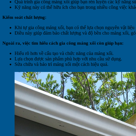
Quá trình gia công máng xối giúp bạn rèn luyện các kỹ năng sử 
Kỹ năng này có thể hữu ích cho bạn trong nhiều công việc khác
Kiểm soát chất lượng:
Khi tự gia công máng xối, bạn có thể lựa chọn nguyên vật liệu c
Điều này giúp đảm bảo chất lượng và độ bền cho máng xối, góp
Ngoài ra, việc tìm hiểu cách gia công máng xối còn giúp bạn:
Hiểu rõ hơn về cấu tạo và chức năng của máng xối.
Lựa chọn được sản phẩm phù hợp với nhu cầu sử dụng.
Sửa chữa và bảo trì máng xối một cách hiệu quả.