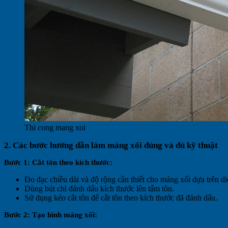
Thi cong mang xoi
2. Các bước hướng dẫn làm máng xối đúng và đủ kỹ thuật
Bước 1: Cắt tôn theo kích thước:
Đo đạc chiều dài và độ rộng cần thiết cho máng xối dựa trên di
Dùng bút chì đánh dấu kích thước lên tấm tôn.
Sử dụng kéo cắt tôn để cắt tôn theo kích thước đã đánh dấu.
Bước 2: Tạo hình máng xối: