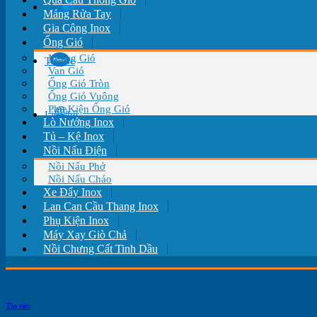
Giới Thiệu
Máng Rửa Tay
Gia Công Inox
Ống Gió
Miệng Gió
Tin tức
Van Gió
Ống Gió Tròn
Ống Gió Vuông
Phụ Kiện Ống Gió
Liên hệ
Lò Nướng Inox
Tủ – Kệ Inox
Nồi Nấu Điện
Nồi Nấu Phở
Nồi Nấu Cháo
Xe Đẩy Inox
Lan Can Cầu Thang Inox
Phụ Kiện Inox
Máy Xay Giò Chả
Nồi Chưng Cất Tinh Dầu
Tin tức