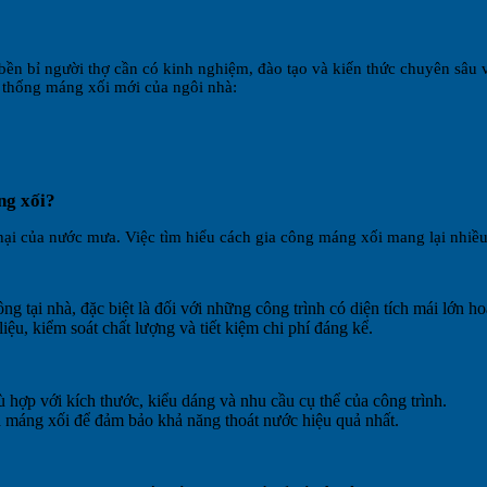
 bền bỉ người thợ cần có kinh nghiệm, đào tạo và kiến ​​thức chuyên sâ
ệ thống máng xối mới của ngôi nhà:
ng xối?
hại của nước mưa. Việc tìm hiểu cách gia công máng xối mang lại nhiều 
ng tại nhà, đặc biệt là đối với những công trình có diện tích mái lớn ho
ệu, kiểm soát chất lượng và tiết kiệm chi phí đáng kể.
hợp với kích thước, kiểu dáng và nhu cầu cụ thể của công trình.
a máng xối để đảm bảo khả năng thoát nước hiệu quả nhất.