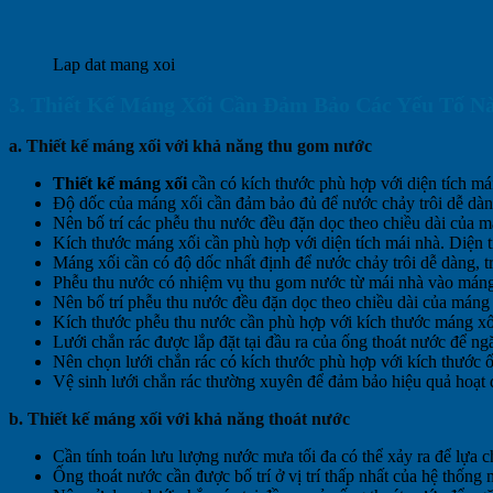
Lap dat mang xoi
3. Thiết Kế Máng Xối Cần Đảm Bảo Các Yếu Tố N
a. Thiết kế máng xối với khả năng thu gom nước
Thiết kế máng xối
cần có kích thước phù hợp với diện tích má
Độ dốc của máng xối cần đảm bảo đủ để nước chảy trôi dễ dàn
Nên bố trí các phễu thu nước đều đặn dọc theo chiều dài của 
Kích thước máng xối cần phù hợp với diện tích mái nhà. Diện t
Máng xối cần có độ dốc nhất định để nước chảy trôi dễ dàng, tr
Phễu thu nước có nhiệm vụ thu gom nước từ mái nhà vào máng
Nên bố trí phễu thu nước đều đặn dọc theo chiều dài của máng
Kích thước phễu thu nước cần phù hợp với kích thước máng xố
Lưới chắn rác được lắp đặt tại đầu ra của ống thoát nước để ng
Nên chọn lưới chắn rác có kích thước phù hợp với kích thước 
Vệ sinh lưới chắn rác thường xuyên để đảm bảo hiệu quả hoạt 
b. Thiết kế máng xối với khả năng thoát nước
Cần tính toán lưu lượng nước mưa tối đa có thể xảy ra để lựa 
Ống thoát nước cần được bố trí ở vị trí thấp nhất của hệ thống 