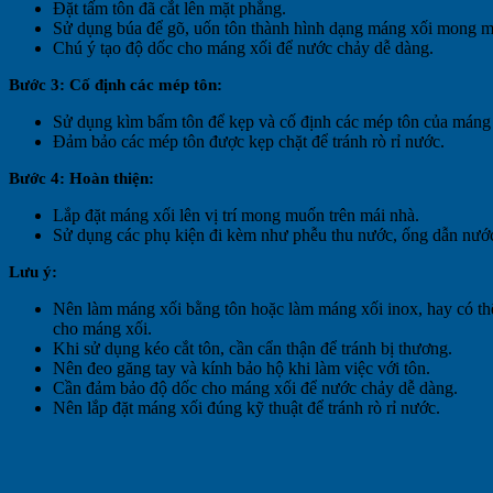
Đặt tấm tôn đã cắt lên mặt phẳng.
Sử dụng búa để gõ, uốn tôn thành hình dạng máng xối mong m
Chú ý tạo độ dốc cho máng xối để nước chảy dễ dàng.
Bước 3: Cố định các mép tôn:
Sử dụng kìm bấm tôn để kẹp và cố định các mép tôn của máng 
Đảm bảo các mép tôn được kẹp chặt để tránh rò rỉ nước.
Bước 4: Hoàn thiện:
Lắp đặt máng xối lên vị trí mong muốn trên mái nhà.
Sử dụng các phụ kiện đi kèm như phễu thu nước, ống dẫn nước
Lưu ý:
Nên
làm máng xối bằng tôn hoặc làm máng xối inox, hay có t
cho máng xối.
Khi sử dụng kéo cắt tôn, cần cẩn thận để tránh bị thương.
Nên đeo găng tay và kính bảo hộ khi làm việc với tôn.
Cần đảm bảo độ dốc cho máng xối để nước chảy dễ dàng.
Nên lắp đặt máng xối đúng kỹ thuật để tránh rò rỉ nước.