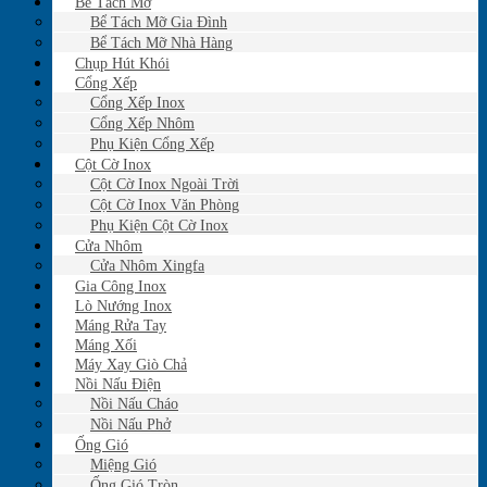
Bể Tách Mỡ
Bể Tách Mỡ Gia Đình
Bể Tách Mỡ Nhà Hàng
Chụp Hút Khói
Cổng Xếp
Cổng Xếp Inox
Cổng Xếp Nhôm
Phụ Kiện Cổng Xếp
Cột Cờ Inox
Cột Cờ Inox Ngoài Trời
Cột Cờ Inox Văn Phòng
Phụ Kiện Cột Cờ Inox
Cửa Nhôm
Cửa Nhôm Xingfa
Gia Công Inox
Lò Nướng Inox
Máng Rửa Tay
Máng Xối
Máy Xay Giò Chả
Nồi Nấu Điện
Nồi Nấu Cháo
Nồi Nấu Phở
Ống Gió
Miệng Gió
Ống Gió Tròn