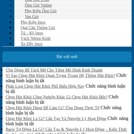
Ống Gió Vuông
Phụ Kiện Ống Gió
Van Gió
Phụ Kiện Inox
Quả Cầu Thông Gió
Tủ - Kệ Inox
Vách Nhôm Kính
Xe Đẩy Inox
Bài viết mới
Không
Ứng Dụng Bể Tách Mỡ Cho Từng Mô Hình Kinh Doanh
có
Chức
Vì Sao Chụp Hút Khói Quan Trọng Trong Hệ Thống Hút Khói?
bình
ở
năng bình luận bị tắt
luận
Vì
Chức năng bình luận
Phân Loại Chụp Hút Khói Phổ Biến Hiện Nay
ở
ở
Sao
bị tắt
Ứng
Phân
Chụp
Chức
Chụp Hút Khói Công Nghiệp Khác Gì Chụp Hút Khói Bếp?
Dụng
Loại
Hút
ở
năng bình luận bị tắt
Bể
Chụp
Khói
Chụp
Chức năng
Tách
Chụp Hút Khói Dùng Để Làm Gì? Ứng Dụng Thực Tế
Mỡ
Hút
ở
Quan
Hút
bình luận bị tắt
Cho
Khói
Chụp
Trọng
Khói
Chức năng
Chụp Hút Khói Là Gì? Cấu Tạo Và Nguyên Lý Hoạt Động
Từng
Phổ
Hút
ở
Trong
Công
bình luận bị tắt
Mô
Biến
Khói
Chụp
Hệ
Nghiệp
Barie Tự Động Là Gì? Cấu Tạo & Nguyên Lý Hoạt Động – Kiến Thức
Hình