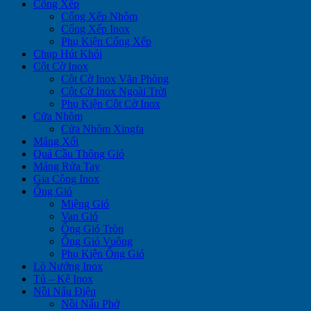
Cổng Xếp
Cổng Xếp Nhôm
Cổng Xếp Inox
Phụ Kiện Cổng Xếp
Chụp Hút Khói
Cột Cờ Inox
Cột Cờ Inox Văn Phòng
Cột Cờ Inox Ngoài Trời
Phụ Kiện Cột Cờ Inox
Cửa Nhôm
Cửa Nhôm Xingfa
Máng Xối
Quả Cầu Thông Gió
Máng Rửa Tay
Gia Công Inox
Ống Gió
Miệng Gió
Van Gió
Ống Gió Tròn
Ống Gió Vuông
Phụ Kiện Ống Gió
Lò Nướng Inox
Tủ – Kệ Inox
Nồi Nấu Điện
Nồi Nấu Phở