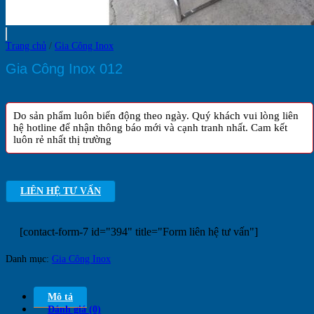
Trang chủ
/
Gia Công Inox
Gia Công Inox 012
Do sản phẩm luôn biến động theo ngày. Quý khách vui lòng liên
hệ hotline để nhận thông báo mới và cạnh tranh nhất. Cam kết
luôn rẻ nhất thị trường
LIÊN HỆ TƯ VẤN
[contact-form-7 id="394" title="Form liên hệ tư vấn"]
Danh mục:
Gia Công Inox
Mô tả
Đánh giá (0)