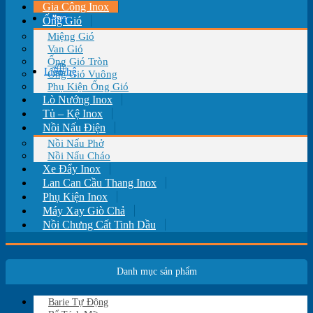
Gia Công Inox
Tin tức
Ống Gió
Miệng Gió
Van Gió
Ống Gió Tròn
Liên hệ
Ống Gió Vuông
Phụ Kiện Ống Gió
Lò Nướng Inox
Tủ – Kệ Inox
Nồi Nấu Điện
Nồi Nấu Phở
Nồi Nấu Cháo
Xe Đẩy Inox
Lan Can Cầu Thang Inox
Phụ Kiện Inox
Máy Xay Giò Chả
Nồi Chưng Cất Tinh Dầu
Danh mục sản phẩm
Barie Tự Động