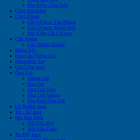
Phụ Kiện Cổng Xếp
Chụp Hút Khói
Cột Cờ Inox
Cột Cờ Inox Văn Phòng
Cột Cờ Inox Ngoài Trời
Phụ Kiện Cột Cờ Inox
Cửa Nhôm
Cửa Nhôm Xingfa
Máng Xối
Quả Cầu Thông Gió
Máng Rửa Tay
Gia Công Inox
Ống Gió
Miệng Gió
Van Gió
Ống Gió Tròn
Ống Gió Vuông
Phụ Kiện Ống Gió
Lò Nướng Inox
Tủ – Kệ Inox
Nồi Nấu Điện
Nồi Nấu Phở
Nồi Nấu Cháo
Xe Đẩy Inox