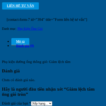
LIÊN HỆ TƯ VẤN
[contact-form-7 id="394" title="Form liên hệ tư vấn"]
Danh mục:
Phụ Kiện Ống Gió
Mô tả
Đánh giá (0)
Phụ kiện đường ống thông gió: Giảm lệch tâm
Đánh giá
Chưa có đánh giá nào.
Hãy là người đầu tiên nhận xét “Giảm lệch tâm
ống gió tròn”
Đánh giá của bạn
*