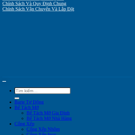
Chính Sách Và Quy Định Chung
Chính Sách Vận Chuyển Và Lắp Đặt
Tìm
kiếm:
Barie Tự Động
Bể Tách Mỡ
Bể Tách Mỡ Gia Đình
Bể Tách Mỡ Nhà Hàng
Cổng Xếp
Cổng Xếp Nhôm
Cổng Xếp Inox