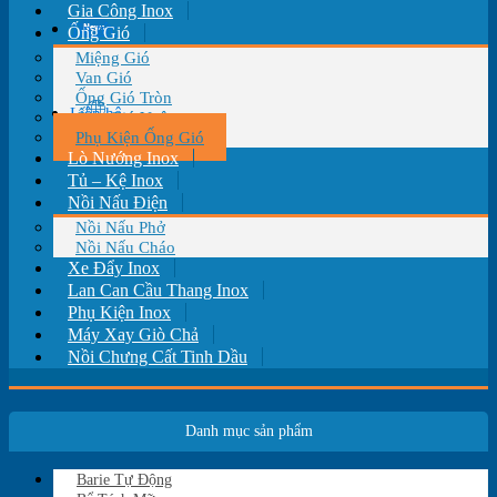
Gia Công Inox
Tin tức
Ống Gió
Miệng Gió
Van Gió
Ống Gió Tròn
Liên hệ
Ống Gió Vuông
Phụ Kiện Ống Gió
Lò Nướng Inox
Tủ – Kệ Inox
Nồi Nấu Điện
Nồi Nấu Phở
Nồi Nấu Cháo
Xe Đẩy Inox
Lan Can Cầu Thang Inox
Phụ Kiện Inox
Máy Xay Giò Chả
Nồi Chưng Cất Tinh Dầu
Danh mục sản phẩm
Barie Tự Động