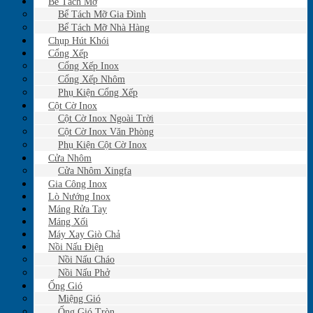
Bể Tách Mỡ
Bể Tách Mỡ Gia Đình
Bể Tách Mỡ Nhà Hàng
Chụp Hút Khói
Cổng Xếp
Cổng Xếp Inox
Cổng Xếp Nhôm
Phụ Kiện Cổng Xếp
Cột Cờ Inox
Cột Cờ Inox Ngoài Trời
Cột Cờ Inox Văn Phòng
Phụ Kiện Cột Cờ Inox
Cửa Nhôm
Cửa Nhôm Xingfa
Gia Công Inox
Lò Nướng Inox
Máng Rửa Tay
Máng Xối
Máy Xay Giò Chả
Nồi Nấu Điện
Nồi Nấu Cháo
Nồi Nấu Phở
Ống Gió
Miệng Gió
Ống Gió Tròn