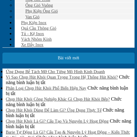
Ống Gió Vuông
Phụ Kiện Ống Gió
Van Gió
Phụ Kiện Inox
Quả Cầu Thông Gió
Tủ - Kệ Inox
Vách Nhôm Kính
Xe Đẩy Inox
Bài viết mới
Không
Ứng Dụng Bể Tách Mỡ Cho Từng Mô Hình Kinh Doanh
có
Chức
Vì Sao Chụp Hút Khói Quan Trọng Trong Hệ Thống Hút Khói?
bình
ở
năng bình luận bị tắt
luận
Vì
Chức năng bình luận
Phân Loại Chụp Hút Khói Phổ Biến Hiện Nay
ở
ở
Sao
bị tắt
Ứng
Phân
Chụp
Chức
Chụp Hút Khói Công Nghiệp Khác Gì Chụp Hút Khói Bếp?
Dụng
Loại
Hút
ở
năng bình luận bị tắt
Bể
Chụp
Khói
Chụp
Chức năng
Tách
Chụp Hút Khói Dùng Để Làm Gì? Ứng Dụng Thực Tế
Mỡ
Hút
ở
Quan
Hút
bình luận bị tắt
Cho
Khói
Chụp
Trọng
Khói
Chức năng
Chụp Hút Khói Là Gì? Cấu Tạo Và Nguyên Lý Hoạt Động
Từng
Phổ
Hút
ở
Trong
Công
bình luận bị tắt
Mô
Biến
Khói
Chụp
Hệ
Nghiệp
Barie Tự Động Là Gì? Cấu Tạo & Nguyên Lý Hoạt Động – Kiến Thức
Hình