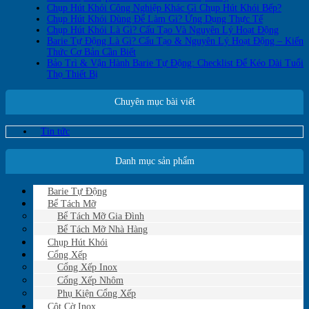
Chụp Hút Khói Công Nghiệp Khác Gì Chụp Hút Khói Bếp?
Chụp Hút Khói Dùng Để Làm Gì? Ứng Dụng Thực Tế
Chụp Hút Khói Là Gì? Cấu Tạo Và Nguyên Lý Hoạt Động
Barie Tự Động Là Gì? Cấu Tạo & Nguyên Lý Hoạt Động – Kiến
Thức Cơ Bản Cần Biết
Bảo Trì & Vận Hành Barie Tự Động: Checklist Để Kéo Dài Tuổi
Thọ Thiết Bị
Chuyên mục bài viết
Tin tức
Danh mục sản phẩm
Barie Tự Động
Bể Tách Mỡ
Bể Tách Mỡ Gia Đình
Bể Tách Mỡ Nhà Hàng
Chụp Hút Khói
Cổng Xếp
Cổng Xếp Inox
Cổng Xếp Nhôm
Phụ Kiện Cổng Xếp
Cột Cờ Inox