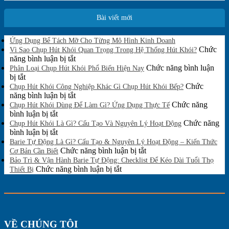
Bài viết mới
Không
Ứng Dụng Bể Tách Mỡ Cho Từng Mô Hình Kinh Doanh
có
Chức
Vì Sao Chụp Hút Khói Quan Trọng Trong Hệ Thống Hút Khói?
bình
ở
năng bình luận bị tắt
luận
Vì
Chức năng bình luận
Phân Loại Chụp Hút Khói Phổ Biến Hiện Nay
ở
ở
Sao
bị tắt
Ứng
Phân
Chụp
Chức
Chụp Hút Khói Công Nghiệp Khác Gì Chụp Hút Khói Bếp?
Dụng
Loại
Hút
ở
năng bình luận bị tắt
Bể
Chụp
Khói
Chụp
Chức năng
Tách
Chụp Hút Khói Dùng Để Làm Gì? Ứng Dụng Thực Tế
Mỡ
Hút
ở
Quan
Hút
bình luận bị tắt
Cho
Khói
Chụp
Trọng
Khói
Chức năng
Chụp Hút Khói Là Gì? Cấu Tạo Và Nguyên Lý Hoạt Động
Từng
Phổ
Hút
ở
Trong
Công
bình luận bị tắt
Mô
Biến
Khói
Chụp
Hệ
Nghiệp
Barie Tự Động Là Gì? Cấu Tạo & Nguyên Lý Hoạt Động – Kiến Thức
Hình
Hiện
Dùng
Hút
Thống
Khác
ở
Chức năng bình luận bị tắt
Cơ Bản Cần Biết
Kinh
Nay
Để
Khói
Hút
Gì
Barie
Bảo Trì & Vận Hành Barie Tự Động: Checklist Để Kéo Dài Tuổi Thọ
Doanh
Làm
Là
Khói?
Chụp
ở
Tự
Chức năng bình luận bị tắt
Thiết Bị
Gì?
Gì?
Hút
Bảo
Động
Ứng
Cấu
Khói
Trì
Là
Dụng
Tạo
Bếp?
&
Gì?
Thực
Và
Vận
Cấu
Tế
Nguyên
Hành
Tạo
VỀ CHÚNG TÔI
Lý
Barie
&