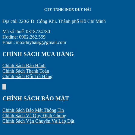
Hoạt
Tự
Nguyên
Động
Động:
Lý
CTY TNHH INOX DUY HẢI
Checklist
Hoạt
Để
Động
Địa chỉ:
220/2 D. Công Khi, Thành phố Hồ Chí Minh
Kéo
–
Dài
Kiến
Mã số thuế: 0318724780
Tuổi
Thức
Hotline: 0902.262.559
Thọ
Cơ
Email: inoxduyhaisg@gmail.com
Thiết
Bản
Bị
Cần
CHÍNH SÁCH MUA HÀNG
Biết
Chính Sách Bảo Hành
Chính Sách Thanh Toán
Chính Sách Đổi Trả Hàng
CHÍNH SÁCH BẢO MẬT
Chính Sách Bảo Mật Thông Tin
Chính Sách Và Quy Định Chung
Chính Sách Vận Chuyển Và Lắp Đặt