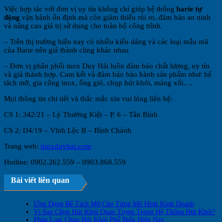
Việc hợp tác với đơn vị uy tín không chỉ giúp hệ thống
barie tự
động
vận hành ổn định mà còn giảm thiểu rủi ro, đảm bảo an ninh
và nâng cao giá trị sử dụng cho toàn bộ công trình.
– Trên thị trường hiện nay có nhiều kiểu dáng và các loại mẫu mã
của Barie nên giá thành cũng khác nhau
– Đơn vị phân phối inox Duy Hải luôn đảm bảo chất lượng, uy tín
và giá thành hợp. Cam kết và đảm bảo bảo hành sản phẩm như: bể
tách mỡ, gia công inox, ống gió, chụp hút khói, máng xối,…
Mọi thông tin chi tiết và thắc mắc xin vui lòng liên hệ:
CS 1: 342/21 – Lý Thường Kiệt – P. 6 – Tân Bình
CS 2: D4/19 – Vĩnh Lộc B – Bình Chánh
Trang web:
inoxduyhai.com
Hotline: 0902.262.559 – 0903.868.559
Bài viết liên quan
Ứng Dụng Bể Tách Mỡ Cho Từng Mô Hình Kinh Doanh
Vì Sao Chụp Hút Khói Quan Trọng Trong Hệ Thống Hút Khói?
Phân Loại Chụp Hút Khói Phổ Biến Hiện Nay