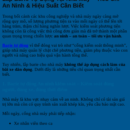
An Ninh & Hiệu Suất Cần Biết
Trong bối cảnh các khu công nghiệp và nhà máy ngày càng mở
rộng quy mô, số lượng phương tiện ra vào mỗi ngày có thể lên tới
hàng trăm, thậm chí hàng nghìn lượt. Việc kiểm soát phương tiện
không còn là công việc thủ công đơn giản mà đã trở thành một phần
quan trọng trong chiến lược
an ninh – an toàn – tối ưu vận hành
.
Barie tự động
vì thế đóng vai trò như “cổng kiểm soát thông minh”,
giúp nhà máy quản lý chặt chẽ phương tiện, giảm phụ thuộc vào con
người và nâng cao hiệu quả vận hành tổng thể.
Tuy nhiên, lắp barie cho nhà máy
không thể áp dụng cách làm của
bãi xe dân dụng
. Dưới đây là những tiêu chí quan trọng nhất cần
biết.
1. Barie tự động An ninh kiểm soát – Kiểm soát đúng
người, đúng xe, đúng thời điểm
Nhà máy là khu vực nhạy cảm về an ninh. Không chỉ có tài sản giá
trị lớn mà còn có quy trình sản xuất khép kín, yêu cầu bảo mật cao.
Mỗi ngày, cổng nhà máy phải tiếp nhận:
Xe nhân viên theo ca