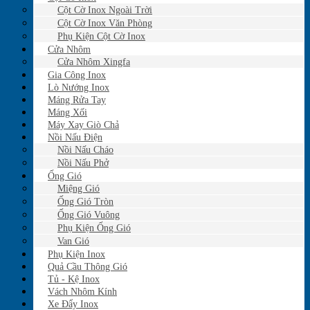
Cột Cờ Inox Ngoài Trời
Cột Cờ Inox Văn Phòng
Phụ Kiện Cột Cờ Inox
Cửa Nhôm
Cửa Nhôm Xingfa
Gia Công Inox
Lò Nướng Inox
Máng Rửa Tay
Máng Xối
Máy Xay Giò Chả
Nồi Nấu Điện
Nồi Nấu Cháo
Nồi Nấu Phở
Ống Gió
Miệng Gió
Ống Gió Tròn
Ống Gió Vuông
Phụ Kiện Ống Gió
Van Gió
Phụ Kiện Inox
Quả Cầu Thông Gió
Tủ - Kệ Inox
Vách Nhôm Kính
Xe Đẩy Inox