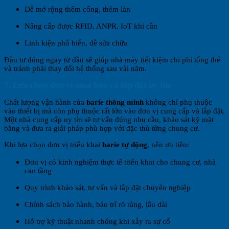
Dễ mở rộng thêm cổng, thêm làn
Nâng cấp được RFID, ANPR, IoT khi cần
Linh kiện phổ biến, dễ sửa chữa
Đầu tư đúng ngay từ đầu sẽ giúp nhà máy tiết kiệm chi phí tổng thể
và tránh phải thay đổi hệ thống sau vài năm.
7. Lựa chọn đơn vị mua bán và lắp đặt uy tín
Chất lượng vận hành của
barie thông minh
không chỉ phụ thuộc
vào thiết bị mà còn phụ thuộc rất lớn vào đơn vị cung cấp và lắp đặt.
Một nhà cung cấp uy tín sẽ tư vấn đúng nhu cầu, khảo sát kỹ mặt
bằng và đưa ra giải pháp phù hợp với đặc thù từng chung cư.
Khi lựa chọn đơn vị triển khai
barie tự động
, nên ưu tiên:
Đơn vị có kinh nghiệm thực tế triển khai cho chung cư, nhà
cao tầng
Quy trình khảo sát, tư vấn và lắp đặt chuyên nghiệp
Chính sách bảo hành, bảo trì rõ ràng, lâu dài
Hỗ trợ kỹ thuật nhanh chóng khi xảy ra sự cố