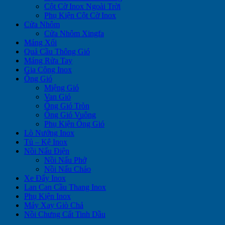
Cột Cờ Inox Ngoài Trời
Phụ Kiện Cột Cờ Inox
Cửa Nhôm
Cửa Nhôm Xingfa
Máng Xối
Quả Cầu Thông Gió
Máng Rửa Tay
Gia Công Inox
Ống Gió
Miệng Gió
Van Gió
Ống Gió Tròn
Ống Gió Vuông
Phụ Kiện Ống Gió
Lò Nướng Inox
Tủ – Kệ Inox
Nồi Nấu Điện
Nồi Nấu Phở
Nồi Nấu Cháo
Xe Đẩy Inox
Lan Can Cầu Thang Inox
Phụ Kiện Inox
Máy Xay Giò Chả
Nồi Chưng Cất Tinh Dầu