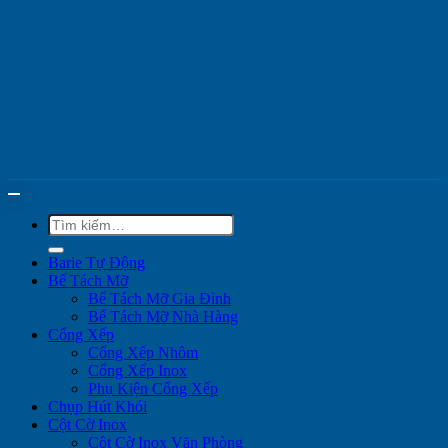
Tìm
kiếm:
Barie Tự Động
Bể Tách Mỡ
Bể Tách Mỡ Gia Đình
Bể Tách Mỡ Nhà Hàng
Cổng Xếp
Cổng Xếp Nhôm
Cổng Xếp Inox
Phụ Kiện Cổng Xếp
Chụp Hút Khói
Cột Cờ Inox
Cột Cờ Inox Văn Phòng