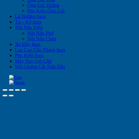
Ống Gió Vuông
Phụ Kiện Ống Gió
Lò Nướng Inox
Tủ – Kệ Inox
Nồi Nấu Điện
Nồi Nấu Phở
Nồi Nấu Cháo
Xe Đẩy Inox
Lan Can Cầu Thang Inox
Phụ Kiện Inox
Máy Xay Giò Chả
Nồi Chưng Cất Tinh Dầu