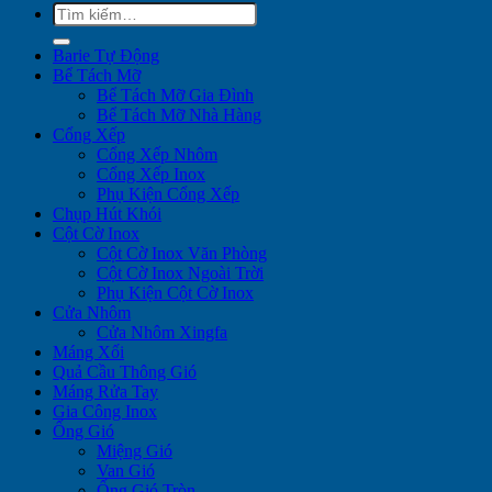
Tìm
kiếm:
Barie Tự Động
Bể Tách Mỡ
Bể Tách Mỡ Gia Đình
Bể Tách Mỡ Nhà Hàng
Cổng Xếp
Cổng Xếp Nhôm
Cổng Xếp Inox
Phụ Kiện Cổng Xếp
Chụp Hút Khói
Cột Cờ Inox
Cột Cờ Inox Văn Phòng
Cột Cờ Inox Ngoài Trời
Phụ Kiện Cột Cờ Inox
Cửa Nhôm
Cửa Nhôm Xingfa
Máng Xối
Quả Cầu Thông Gió
Máng Rửa Tay
Gia Công Inox
Ống Gió
Miệng Gió
Van Gió
Ống Gió Tròn