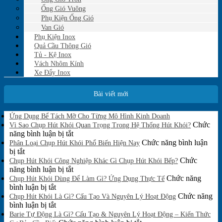
Ống Gió Vuông
Phụ Kiện Ống Gió
Van Gió
Phụ Kiện Inox
Quả Cầu Thông Gió
Tủ - Kệ Inox
Vách Nhôm Kính
Xe Đẩy Inox
Bài viết mới
Không
Ứng Dụng Bể Tách Mỡ Cho Từng Mô Hình Kinh Doanh
có
Chức
Vì Sao Chụp Hút Khói Quan Trọng Trong Hệ Thống Hút Khói?
bình
ở
năng bình luận bị tắt
luận
Vì
Chức năng bình luận
Phân Loại Chụp Hút Khói Phổ Biến Hiện Nay
ở
ở
Sao
bị tắt
Ứng
Phân
Chụp
Chức
Chụp Hút Khói Công Nghiệp Khác Gì Chụp Hút Khói Bếp?
Dụng
Loại
Hút
ở
năng bình luận bị tắt
Bể
Chụp
Khói
Chụp
Chức năng
Tách
Chụp Hút Khói Dùng Để Làm Gì? Ứng Dụng Thực Tế
Mỡ
Hút
ở
Quan
Hút
bình luận bị tắt
Cho
Khói
Chụp
Trọng
Khói
Chức năng
Chụp Hút Khói Là Gì? Cấu Tạo Và Nguyên Lý Hoạt Động
Từng
Phổ
Hút
ở
Trong
Công
bình luận bị tắt
Mô
Biến
Khói
Chụp
Hệ
Nghiệp
Barie Tự Động Là Gì? Cấu Tạo & Nguyên Lý Hoạt Động – Kiến Thức
Hình