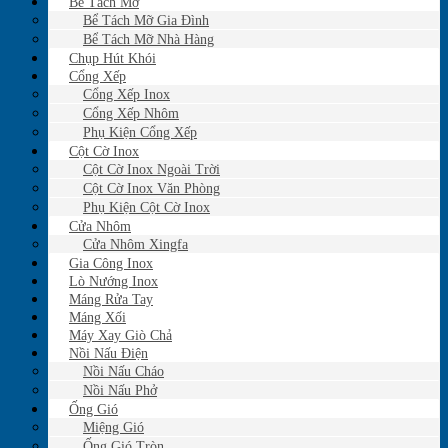
Bể Tách Mỡ
Bể Tách Mỡ Gia Đình
Bể Tách Mỡ Nhà Hàng
Chụp Hút Khói
Cổng Xếp
Cổng Xếp Inox
Cổng Xếp Nhôm
Phụ Kiện Cổng Xếp
Cột Cờ Inox
Cột Cờ Inox Ngoài Trời
Cột Cờ Inox Văn Phòng
Phụ Kiện Cột Cờ Inox
Cửa Nhôm
Cửa Nhôm Xingfa
Gia Công Inox
Lò Nướng Inox
Máng Rửa Tay
Máng Xối
Máy Xay Giò Chả
Nồi Nấu Điện
Nồi Nấu Cháo
Nồi Nấu Phở
Ống Gió
Miệng Gió
Ống Gió Tròn