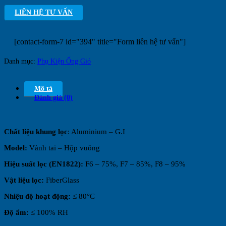
LIÊN HỆ TƯ VẤN
[contact-form-7 id="394" title="Form liên hệ tư vấn"]
Danh mục:
Phụ Kiện Ống Gió
Mô tả
Đánh giá (0)
Chất liệu khung lọc
: Aluminium – G.I
Model:
Vành tai – Hộp vuông
Hiệu suất lọc (EN1822):
F6 – 75%, F7 – 85%, F8 – 95%
Vật liệu lọc:
FiberGlass
Nhiệu độ hoạt động:
≤ 80°C
Độ ẩm:
≤ 100% RH