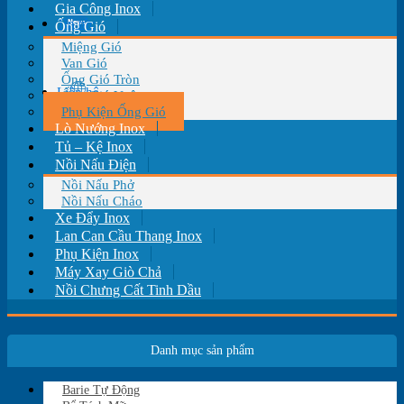
Gia Công Inox
Tin tức
Ống Gió
Miệng Gió
Van Gió
Ống Gió Tròn
Liên hệ
Ống Gió Vuông
Phụ Kiện Ống Gió
Lò Nướng Inox
Tủ – Kệ Inox
Nồi Nấu Điện
Nồi Nấu Phở
Nồi Nấu Cháo
Xe Đẩy Inox
Lan Can Cầu Thang Inox
Phụ Kiện Inox
Máy Xay Giò Chả
Nồi Chưng Cất Tinh Dầu
Danh mục sản phẩm
Barie Tự Động