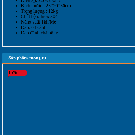
Điện áp: 220V/50Hz
Kích thước : 23*26*36cm
Trọng lượng : 12kg
Chất liệu: Inox 304
Năng suất 1kh/Mẻ
Dao: 03 cánh
Dao đánh chà bông
Sản phẩm tương tự
-15%