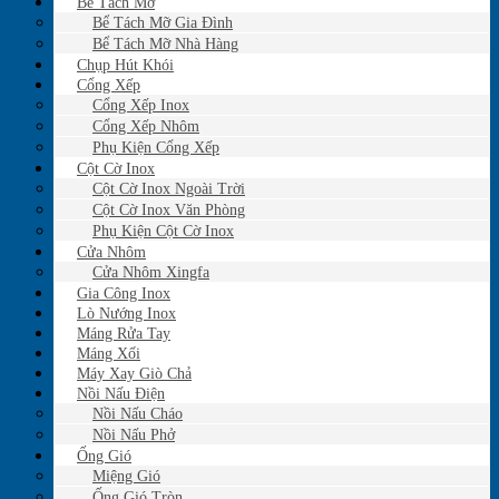
Bể Tách Mỡ
Bể Tách Mỡ Gia Đình
Bể Tách Mỡ Nhà Hàng
Chụp Hút Khói
Cổng Xếp
Cổng Xếp Inox
Cổng Xếp Nhôm
Phụ Kiện Cổng Xếp
Cột Cờ Inox
Cột Cờ Inox Ngoài Trời
Cột Cờ Inox Văn Phòng
Phụ Kiện Cột Cờ Inox
Cửa Nhôm
Cửa Nhôm Xingfa
Gia Công Inox
Lò Nướng Inox
Máng Rửa Tay
Máng Xối
Máy Xay Giò Chả
Nồi Nấu Điện
Nồi Nấu Cháo
Nồi Nấu Phở
Ống Gió
Miệng Gió
Ống Gió Tròn