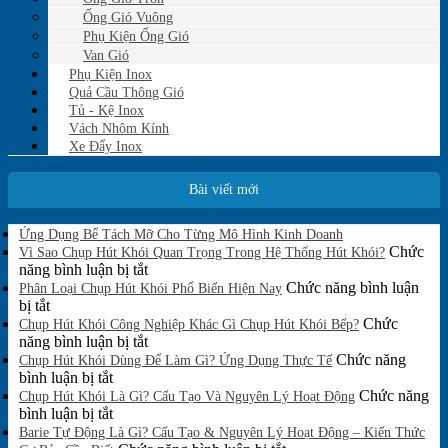
Ống Gió Vuông
Phụ Kiện Ống Gió
Van Gió
Phụ Kiện Inox
Quả Cầu Thông Gió
Tủ - Kệ Inox
Vách Nhôm Kính
Xe Đẩy Inox
Bài viết mới
Không
Ứng Dụng Bể Tách Mỡ Cho Từng Mô Hình Kinh Doanh
có
Chức
Vì Sao Chụp Hút Khói Quan Trọng Trong Hệ Thống Hút Khói?
bình
ở
năng bình luận bị tắt
luận
Vì
Chức năng bình luận
Phân Loại Chụp Hút Khói Phổ Biến Hiện Nay
ở
ở
Sao
bị tắt
Ứng
Phân
Chụp
Chức
Chụp Hút Khói Công Nghiệp Khác Gì Chụp Hút Khói Bếp?
Dụng
Loại
Hút
ở
năng bình luận bị tắt
Bể
Chụp
Khói
Chụp
Chức năng
Tách
Chụp Hút Khói Dùng Để Làm Gì? Ứng Dụng Thực Tế
Mỡ
Hút
ở
Quan
Hút
bình luận bị tắt
Cho
Khói
Chụp
Trọng
Khói
Chức năng
Chụp Hút Khói Là Gì? Cấu Tạo Và Nguyên Lý Hoạt Động
Từng
Phổ
Hút
ở
Trong
Công
bình luận bị tắt
Mô
Biến
Khói
Chụp
Hệ
Nghiệp
Barie Tự Động Là Gì? Cấu Tạo & Nguyên Lý Hoạt Động – Kiến Thức
Hình