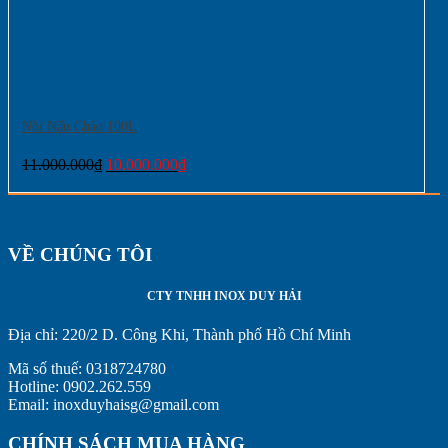
Nồi Nấu Cháo 100L
Giá
Giá
11.000.000
₫
10.000.000
₫
gốc
hiện
là:
tại
11.000.000₫.
là:
10.000.000₫.
VỀ CHÚNG TÔI
CTY TNHH INOX DUY HẢI
Địa chỉ:
220/2 D. Công Khi, Thành phố Hồ Chí Minh
Mã số thuế: 0318724780
Hotline: 0902.262.559
Email: inoxduyhaisg@gmail.com
CHÍNH SÁCH MUA HÀNG