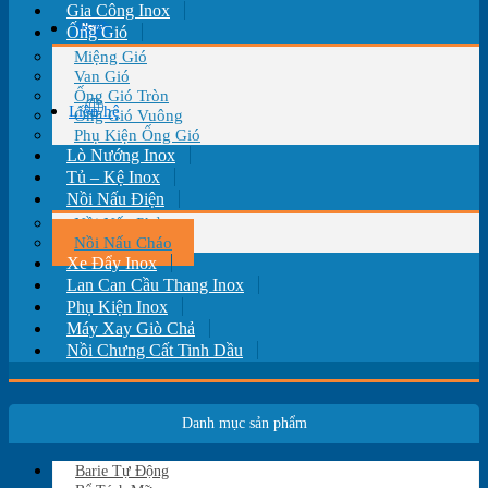
Gia Công Inox
Tin tức
Ống Gió
Miệng Gió
Van Gió
Ống Gió Tròn
Liên hệ
Ống Gió Vuông
Phụ Kiện Ống Gió
Lò Nướng Inox
Tủ – Kệ Inox
Nồi Nấu Điện
Nồi Nấu Phở
Nồi Nấu Cháo
Xe Đẩy Inox
Lan Can Cầu Thang Inox
Phụ Kiện Inox
Máy Xay Giò Chả
Nồi Chưng Cất Tinh Dầu
Danh mục sản phẩm
Barie Tự Động