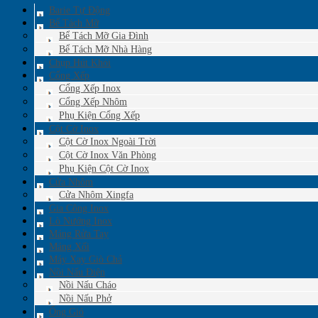
Barie Tự Động
Bể Tách Mỡ
Bể Tách Mỡ Gia Đình
Bể Tách Mỡ Nhà Hàng
Chụp Hút Khói
Cổng Xếp
Cổng Xếp Inox
Cổng Xếp Nhôm
Phụ Kiện Cổng Xếp
Cột Cờ Inox
Cột Cờ Inox Ngoài Trời
Cột Cờ Inox Văn Phòng
Phụ Kiện Cột Cờ Inox
Cửa Nhôm
Cửa Nhôm Xingfa
Gia Công Inox
Lò Nướng Inox
Máng Rửa Tay
Máng Xối
Máy Xay Giò Chả
Nồi Nấu Điện
Nồi Nấu Cháo
Nồi Nấu Phở
Ống Gió