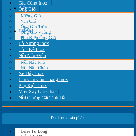
Gia Công Inox
Tin tức
Ống Gió
Miệng Gió
Van Gió
Ống Gió Tròn
Liên hệ
Ống Gió Vuông
Phụ Kiện Ống Gió
Lò Nướng Inox
Tủ – Kệ Inox
Nồi Nấu Điện
Nồi Nấu Phở
Nồi Nấu Cháo
Xe Đẩy Inox
Lan Can Cầu Thang Inox
Phụ Kiện Inox
Máy Xay Giò Chả
Nồi Chưng Cất Tinh Dầu
Danh mục sản phẩm
Barie Tự Động