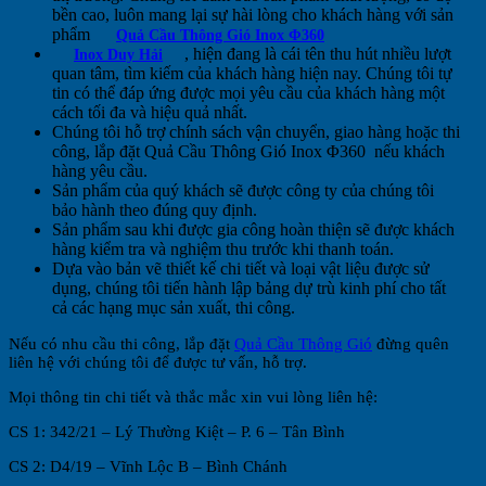
bền cao, luôn mang lại sự hài lòng cho khách hàng với sản
phẩm
Quả Cầu Thông Gió Inox Φ360
, hiện đang là cái tên thu hút nhiều lượt
Inox Duy Hải
quan tâm, tìm kiếm của khách hàng hiện nay. Chúng tôi tự
tin có thể đáp ứng được mọi yêu cầu của khách hàng một
cách tối đa và hiệu quả nhất.
Chúng tôi hỗ trợ chính sách vận chuyển, giao hàng hoặc thi
công, lắp đặt Quả Cầu Thông Gió Inox Φ360
nếu khách
hàng yêu cầu.
Sản phẩm của quý khách sẽ được công ty của chúng tôi
bảo hành theo đúng quy định.
Sản phẩm sau khi được gia công hoàn thiện sẽ được khách
hàng kiểm tra và nghiệm thu trước khi thanh toán.
Dựa vào bản vẽ thiết kế chi tiết và loại vật liệu được sử
dụng, chúng tôi tiến hành lập bảng dự trù kinh phí cho tất
cả các hạng mục sản xuất, thi công.
Nếu có nhu cầu thi công, lắp đặt
Quả Cầu Thông Gió
đừng quên
liên hệ với chúng tôi để được tư vấn, hỗ trợ.
Mọi thông tin chi tiết và thắc mắc xin vui lòng liên hệ:
CS 1: 342/21 – Lý Thường Kiệt – P. 6 – Tân Bình
CS 2: D4/19 – Vĩnh Lộc B – Bình Chánh