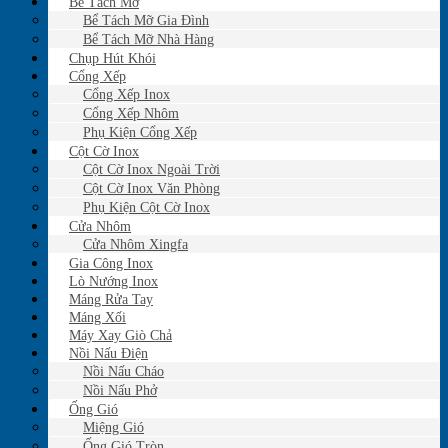
Bể Tách Mỡ
Bể Tách Mỡ Gia Đình
Bể Tách Mỡ Nhà Hàng
Chụp Hút Khói
Cổng Xếp
Cổng Xếp Inox
Cổng Xếp Nhôm
Phụ Kiện Cổng Xếp
Cột Cờ Inox
Cột Cờ Inox Ngoài Trời
Cột Cờ Inox Văn Phòng
Phụ Kiện Cột Cờ Inox
Cửa Nhôm
Cửa Nhôm Xingfa
Gia Công Inox
Lò Nướng Inox
Máng Rửa Tay
Máng Xối
Máy Xay Giò Chả
Nồi Nấu Điện
Nồi Nấu Cháo
Nồi Nấu Phở
Ống Gió
Miệng Gió
Ống Gió Tròn