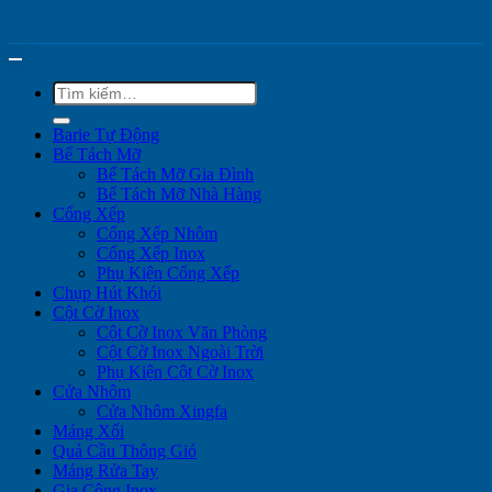
Tìm
kiếm:
Barie Tự Động
Bể Tách Mỡ
Bể Tách Mỡ Gia Đình
Bể Tách Mỡ Nhà Hàng
Cổng Xếp
Cổng Xếp Nhôm
Cổng Xếp Inox
Phụ Kiện Cổng Xếp
Chụp Hút Khói
Cột Cờ Inox
Cột Cờ Inox Văn Phòng
Cột Cờ Inox Ngoài Trời
Phụ Kiện Cột Cờ Inox
Cửa Nhôm
Cửa Nhôm Xingfa
Máng Xối
Quả Cầu Thông Gió
Máng Rửa Tay
Gia Công Inox