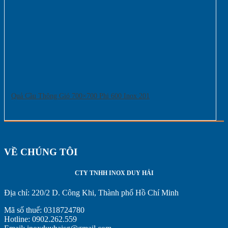
Quả Cầu Thông Gió 700×700 Phi 600 Inox 201
VỀ CHÚNG TÔI
CTY TNHH INOX DUY HẢI
Địa chỉ:
220/2 D. Công Khi, Thành phố Hồ Chí Minh
Mã số thuế: 0318724780
Hotline: 0902.262.559