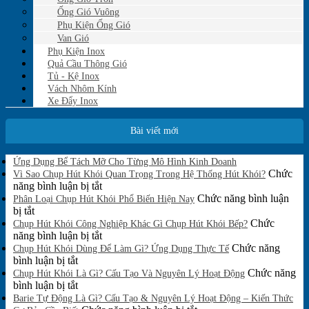
Ống Gió Vuông
Phụ Kiện Ống Gió
Van Gió
Phụ Kiện Inox
Quả Cầu Thông Gió
Tủ - Kệ Inox
Vách Nhôm Kính
Xe Đẩy Inox
Bài viết mới
Không
Ứng Dụng Bể Tách Mỡ Cho Từng Mô Hình Kinh Doanh
có
Chức
Vì Sao Chụp Hút Khói Quan Trọng Trong Hệ Thống Hút Khói?
bình
ở
năng bình luận bị tắt
luận
Vì
Chức năng bình luận
Phân Loại Chụp Hút Khói Phổ Biến Hiện Nay
ở
ở
Sao
bị tắt
Ứng
Phân
Chụp
Chức
Chụp Hút Khói Công Nghiệp Khác Gì Chụp Hút Khói Bếp?
Dụng
Loại
Hút
ở
năng bình luận bị tắt
Bể
Chụp
Khói
Chụp
Chức năng
Tách
Chụp Hút Khói Dùng Để Làm Gì? Ứng Dụng Thực Tế
Mỡ
Hút
ở
Quan
Hút
bình luận bị tắt
Cho
Khói
Chụp
Trọng
Khói
Chức năng
Chụp Hút Khói Là Gì? Cấu Tạo Và Nguyên Lý Hoạt Động
Từng
Phổ
Hút
ở
Trong
Công
bình luận bị tắt
Mô
Biến
Khói
Chụp
Hệ
Nghiệp
Barie Tự Động Là Gì? Cấu Tạo & Nguyên Lý Hoạt Động – Kiến Thức
Hình