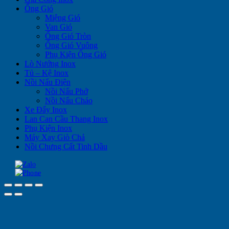
Ống Gió
Miệng Gió
Van Gió
Ống Gió Tròn
Ống Gió Vuông
Phụ Kiện Ống Gió
Lò Nướng Inox
Tủ – Kệ Inox
Nồi Nấu Điện
Nồi Nấu Phở
Nồi Nấu Cháo
Xe Đẩy Inox
Lan Can Cầu Thang Inox
Phụ Kiện Inox
Máy Xay Giò Chả
Nồi Chưng Cất Tinh Dầu