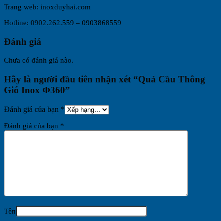
Trang web: inoxduyhai.com
Hotline: 0902.262.559 – 0903868559
Đánh giá
Chưa có đánh giá nào.
Hãy là người đầu tiên nhận xét “Quả Cầu Thông
Gió Inox Φ360”
Đánh giá của bạn
*
Đánh giá của bạn
*
Tên