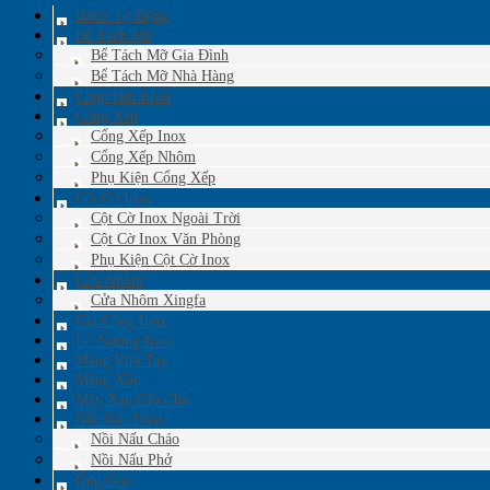
Barie Tự Động
Bể Tách Mỡ
Bể Tách Mỡ Gia Đình
Bể Tách Mỡ Nhà Hàng
Chụp Hút Khói
Cổng Xếp
Cổng Xếp Inox
Cổng Xếp Nhôm
Phụ Kiện Cổng Xếp
Cột Cờ Inox
Cột Cờ Inox Ngoài Trời
Cột Cờ Inox Văn Phòng
Phụ Kiện Cột Cờ Inox
Cửa Nhôm
Cửa Nhôm Xingfa
Gia Công Inox
Lò Nướng Inox
Máng Rửa Tay
Máng Xối
Máy Xay Giò Chả
Nồi Nấu Điện
Nồi Nấu Cháo
Nồi Nấu Phở
Ống Gió