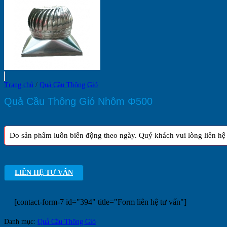
Mô
Hình
Kinh
Doanh
Trang chủ
/
Quả Cầu Thông Gió
Quả Cầu Thông Gió Nhôm Φ500
Do sản phẩm luôn biến động theo ngày. Quý khách vui lòng liên hệ h
LIÊN HỆ TƯ VẤN
[contact-form-7 id="394" title="Form liên hệ tư vấn"]
Danh mục:
Quả Cầu Thông Gió