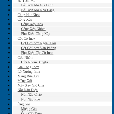
Bể Tách Mỡ
Bể Tách Mỡ Gia Đình
Bể Tách Mỡ Nhà Hàng
Chụp Hút Khói
Cổng Xếp
Cổng Xếp Inox
Cổng Xếp Nhôm
Phụ Kiện Cổng Xếp
Cột Cờ Inox
Cột Cờ Inox Ngoài Trời
Cột Cờ Inox Văn Phòng
Phụ Kiện Cột Cờ Inox
Cửa Nhôm
Cửa Nhôm Xingfa
Gia Công Inox
Lò Nướng Inox
Máng Rửa Tay
Máng Xối
Máy Xay Giò Chả
Nồi Nấu Điện
Nồi Nấu Cháo
Nồi Nấu Phở
Ống Gió
Miệng Gió
Ống Gió Tròn