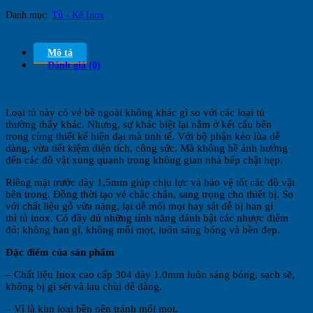
Danh mục:
Tủ - Kệ Inox
Mô tả
Đánh giá (0)
Loại tủ này có vẻ bề ngoài không khác gì so với các loại tủ
thường thấy khác. Nhưng, sự khác biệt lại nằm ở kết cấu bên
trong cùng thiết kế hiện đại mà tinh tế. Với bộ phận kéo lùa dễ
dàng, vừa tiết kiệm diện tích, công sức. Mà không hề ảnh hưởng
đến các đồ vật xung quanh trong không gian nhà bếp chật hẹp.
Riêng mặt trước dày 1,5mm giúp chịu lực và bảo vệ tốt các đồ vật
bên trong. Đồng thời tạo vẻ chắc chắn, sang trọng cho thiết bị. So
với chất liệu gỗ vừa nặng, lại dễ mối mọt hay sắt dễ bị han gỉ
thì tủ inox. Có đầy đủ những tính năng đánh bật các nhược điểm
đó: không han gỉ, không mối mọt, luôn sáng bóng và bền đẹp.
Đặc điểm của sản phẩm
– Chất liệu Inox cao cấp 304 dày 1.0mm luôn sáng bóng, sạch sẽ,
không bị gỉ sét và lau chùi dễ dàng.
– Vì là kim loại bền nên tránh mối mọt.