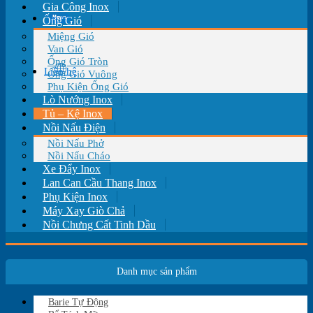
Gia Công Inox
Tin tức
Ống Gió
Miệng Gió
Van Gió
Ống Gió Tròn
Liên hệ
Ống Gió Vuông
Phụ Kiện Ống Gió
Lò Nướng Inox
Tủ – Kệ Inox
Nồi Nấu Điện
Nồi Nấu Phở
Nồi Nấu Cháo
Xe Đẩy Inox
Lan Can Cầu Thang Inox
Phụ Kiện Inox
Máy Xay Giò Chả
Nồi Chưng Cất Tinh Dầu
Danh mục sản phẩm
Barie Tự Động