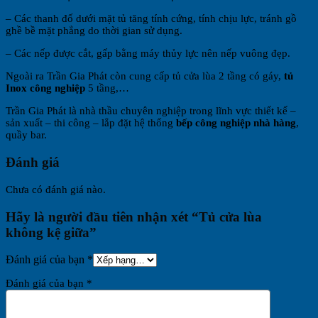
– Các thanh đố dưới mặt tủ tăng tính cứng, tính chịu lực, tránh gồ
ghề bề mặt phẳng do thời gian sử dụng.
– Các nếp được cắt, gấp bằng máy thủy lực nên nếp vuông đẹp.
Ngoài ra Trần Gia Phát còn cung cấp tủ cửa lùa 2 tầng có gáy,
tủ
Inox công nghiệp
5 tầng,…
Trần Gia Phát là nhà thầu chuyên nghiệp trong lĩnh vực thiết kế –
sản xuất – thi công – lắp đặt hệ thống
bếp công nghiệp nhà hàng
,
quầy bar.
Đánh giá
Chưa có đánh giá nào.
Hãy là người đầu tiên nhận xét “Tủ cửa lùa
không kệ giữa”
Đánh giá của bạn
*
Đánh giá của bạn
*