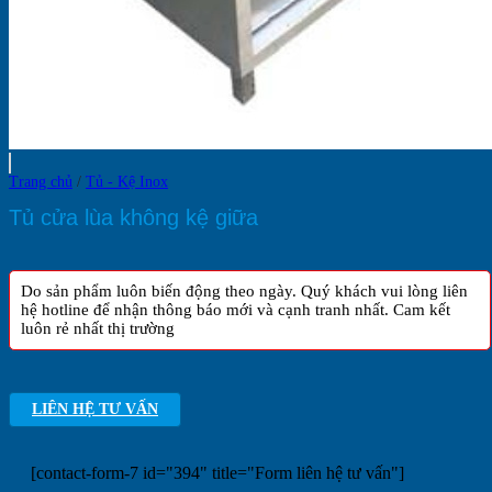
Trang chủ
/
Tủ - Kệ Inox
Tủ cửa lùa không kệ giữa
Do sản phẩm luôn biến động theo ngày. Quý khách vui lòng liên
hệ hotline để nhận thông báo mới và cạnh tranh nhất. Cam kết
luôn rẻ nhất thị trường
LIÊN HỆ TƯ VẤN
[contact-form-7 id="394" title="Form liên hệ tư vấn"]