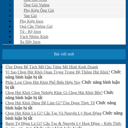
Ống Gió Vuông
Phụ Kiện Ống Gió
Van Gió
Phụ Kiện Inox
Quả Cầu Thông Gió
Tủ - Kệ Inox
Vách Nhôm Kính
Xe Đẩy Inox
Bài viết mới
Không
Ứng Dụng Bể Tách Mỡ Cho Từng Mô Hình Kinh Doanh
có
Chức
Vì Sao Chụp Hút Khói Quan Trọng Trong Hệ Thống Hút Khói?
bình
ở
năng bình luận bị tắt
luận
Vì
Chức năng bình luận
Phân Loại Chụp Hút Khói Phổ Biến Hiện Nay
ở
ở
Sao
bị tắt
Ứng
Phân
Chụp
Chức
Chụp Hút Khói Công Nghiệp Khác Gì Chụp Hút Khói Bếp?
Dụng
Loại
Hút
ở
năng bình luận bị tắt
Bể
Chụp
Khói
Chụp
Chức năng
Tách
Chụp Hút Khói Dùng Để Làm Gì? Ứng Dụng Thực Tế
Mỡ
Hút
ở
Quan
Hút
bình luận bị tắt
Cho
Khói
Chụp
Trọng
Khói
Chức năng
Chụp Hút Khói Là Gì? Cấu Tạo Và Nguyên Lý Hoạt Động
Từng
Phổ
Hút
ở
Trong
Công
bình luận bị tắt
Mô
Biến
Khói
Chụp
Hệ
Nghiệp
Barie Tự Động Là Gì? Cấu Tạo & Nguyên Lý Hoạt Động – Kiến Thức
Hình