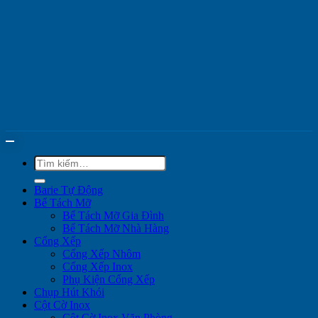
Tìm
kiếm:
Barie Tự Động
Bể Tách Mỡ
Bể Tách Mỡ Gia Đình
Bể Tách Mỡ Nhà Hàng
Cổng Xếp
Cổng Xếp Nhôm
Cổng Xếp Inox
Phụ Kiện Cổng Xếp
Chụp Hút Khói
Cột Cờ Inox
Cột Cờ Inox Văn Phòng