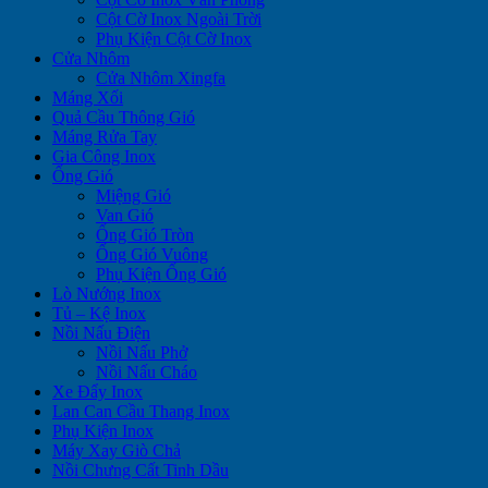
Cột Cờ Inox Ngoài Trời
Phụ Kiện Cột Cờ Inox
Cửa Nhôm
Cửa Nhôm Xingfa
Máng Xối
Quả Cầu Thông Gió
Máng Rửa Tay
Gia Công Inox
Ống Gió
Miệng Gió
Van Gió
Ống Gió Tròn
Ống Gió Vuông
Phụ Kiện Ống Gió
Lò Nướng Inox
Tủ – Kệ Inox
Nồi Nấu Điện
Nồi Nấu Phở
Nồi Nấu Cháo
Xe Đẩy Inox
Lan Can Cầu Thang Inox
Phụ Kiện Inox
Máy Xay Giò Chả
Nồi Chưng Cất Tinh Dầu