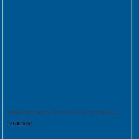
Chậu Rửa Công Nghiệp 2 Hộc Có Kệ Trên Và Kệ Dưới CR-21
12.000.000
₫