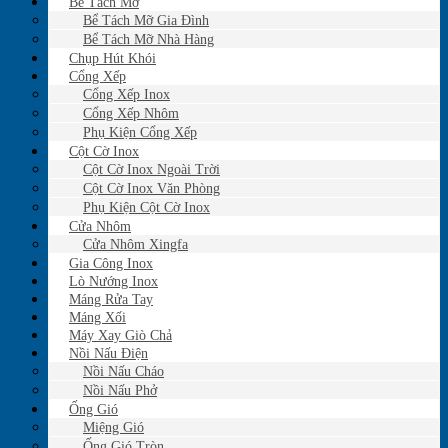
Bể Tách Mỡ
Bể Tách Mỡ Gia Đình
Bể Tách Mỡ Nhà Hàng
Chụp Hút Khói
Cổng Xếp
Cổng Xếp Inox
Cổng Xếp Nhôm
Phụ Kiện Cổng Xếp
Cột Cờ Inox
Cột Cờ Inox Ngoài Trời
Cột Cờ Inox Văn Phòng
Phụ Kiện Cột Cờ Inox
Cửa Nhôm
Cửa Nhôm Xingfa
Gia Công Inox
Lò Nướng Inox
Máng Rửa Tay
Máng Xối
Máy Xay Giò Chả
Nồi Nấu Điện
Nồi Nấu Cháo
Nồi Nấu Phở
Ống Gió
Miệng Gió
Ống Gió Tròn