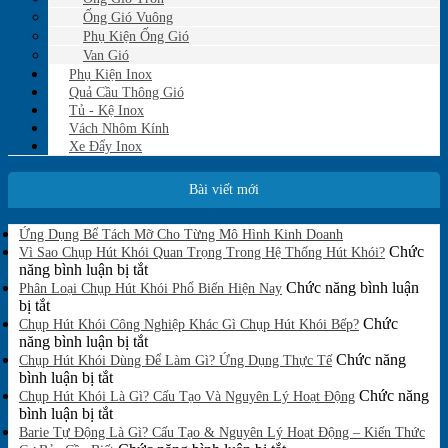
Ống Gió Vuông
Phụ Kiện Ống Gió
Van Gió
Phụ Kiện Inox
Quả Cầu Thông Gió
Tủ - Kệ Inox
Vách Nhôm Kính
Xe Đẩy Inox
Bài viết mới
Không
Ứng Dụng Bể Tách Mỡ Cho Từng Mô Hình Kinh Doanh
có
Chức
Vì Sao Chụp Hút Khói Quan Trọng Trong Hệ Thống Hút Khói?
bình
ở
năng bình luận bị tắt
luận
Vì
Chức năng bình luận
Phân Loại Chụp Hút Khói Phổ Biến Hiện Nay
ở
ở
Sao
bị tắt
Ứng
Phân
Chụp
Chức
Chụp Hút Khói Công Nghiệp Khác Gì Chụp Hút Khói Bếp?
Dụng
Loại
Hút
ở
năng bình luận bị tắt
Bể
Chụp
Khói
Chụp
Chức năng
Tách
Chụp Hút Khói Dùng Để Làm Gì? Ứng Dụng Thực Tế
Mỡ
Hút
ở
Quan
Hút
bình luận bị tắt
Cho
Khói
Chụp
Trọng
Khói
Chức năng
Chụp Hút Khói Là Gì? Cấu Tạo Và Nguyên Lý Hoạt Động
Từng
Phổ
Hút
ở
Trong
Công
bình luận bị tắt
Mô
Biến
Khói
Chụp
Hệ
Nghiệp
Barie Tự Động Là Gì? Cấu Tạo & Nguyên Lý Hoạt Động – Kiến Thức
Hình