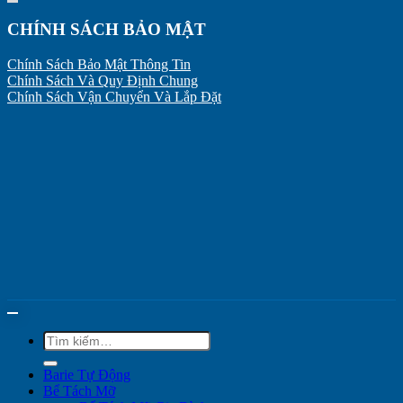
CHÍNH SÁCH BẢO MẬT
Chính Sách Bảo Mật Thông Tin
Chính Sách Và Quy Định Chung
Chính Sách Vận Chuyển Và Lắp Đặt
Tìm
kiếm:
Barie Tự Động
Bể Tách Mỡ