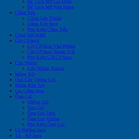
Bể Tách Mỡ Gia Đình
Bể Tách Mỡ Nhà Hàng
Cổng Xếp
Cổng Xếp Nhôm
Cổng Xếp Inox
Phụ Kiện Cổng Xếp
Chụp Hút Khói
Cột Cờ Inox
Cột Cờ Inox Văn Phòng
Cột Cờ Inox Ngoài Trời
Phụ Kiện Cột Cờ Inox
Cửa Nhôm
Cửa Nhôm Xingfa
Máng Xối
Quả Cầu Thông Gió
Máng Rửa Tay
Gia Công Inox
Ống Gió
Miệng Gió
Van Gió
Ống Gió Tròn
Ống Gió Vuông
Phụ Kiện Ống Gió
Lò Nướng Inox
Tủ – Kệ Inox