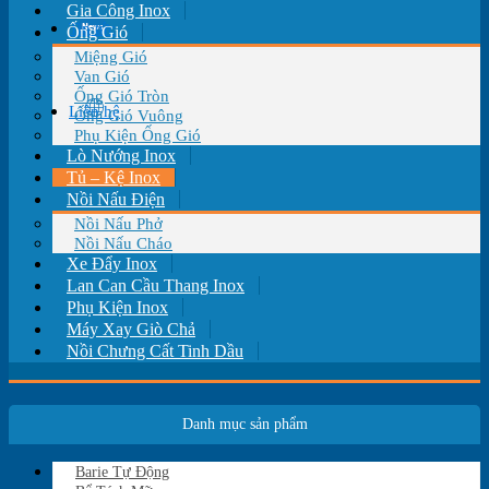
Gia Công Inox
Tin tức
Ống Gió
Miệng Gió
Van Gió
Ống Gió Tròn
Liên hệ
Ống Gió Vuông
Phụ Kiện Ống Gió
Lò Nướng Inox
Tủ – Kệ Inox
Nồi Nấu Điện
Nồi Nấu Phở
Nồi Nấu Cháo
Xe Đẩy Inox
Lan Can Cầu Thang Inox
Phụ Kiện Inox
Máy Xay Giò Chả
Nồi Chưng Cất Tinh Dầu
Danh mục sản phẩm
Barie Tự Động