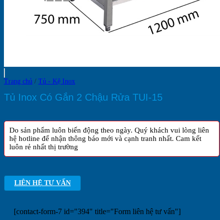
Trang chủ
/
Tủ - Kệ Inox
Tủ Inox Có Gắn 2 Chậu Rửa TUI-15
Do sản phẩm luôn biến động theo ngày. Quý khách vui lòng liên
hệ hotline để nhận thông báo mới và cạnh tranh nhất. Cam kết
luôn rẻ nhất thị trường
LIÊN HỆ TƯ VẤN
[contact-form-7 id="394" title="Form liên hệ tư vấn"]