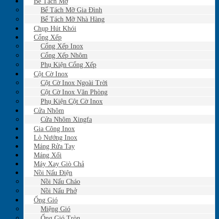
Bể Tách Mỡ
Bể Tách Mỡ Gia Đình
Bể Tách Mỡ Nhà Hàng
Chụp Hút Khói
Cổng Xếp
Cổng Xếp Inox
Cổng Xếp Nhôm
Phụ Kiện Cổng Xếp
Cột Cờ Inox
Cột Cờ Inox Ngoài Trời
Cột Cờ Inox Văn Phòng
Phụ Kiện Cột Cờ Inox
Cửa Nhôm
Cửa Nhôm Xingfa
Gia Công Inox
Lò Nướng Inox
Máng Rửa Tay
Máng Xối
Máy Xay Giò Chả
Nồi Nấu Điện
Nồi Nấu Cháo
Nồi Nấu Phở
Ống Gió
Miệng Gió
Ống Gió Tròn