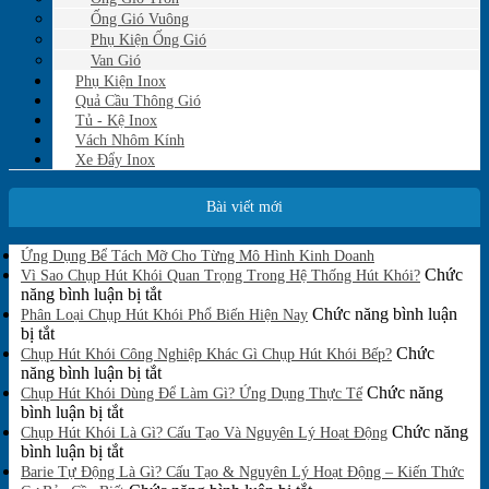
Ống Gió Vuông
Phụ Kiện Ống Gió
Van Gió
Phụ Kiện Inox
Quả Cầu Thông Gió
Tủ - Kệ Inox
Vách Nhôm Kính
Xe Đẩy Inox
Bài viết mới
Không
Ứng Dụng Bể Tách Mỡ Cho Từng Mô Hình Kinh Doanh
có
Chức
Vì Sao Chụp Hút Khói Quan Trọng Trong Hệ Thống Hút Khói?
bình
ở
năng bình luận bị tắt
luận
Vì
Chức năng bình luận
Phân Loại Chụp Hút Khói Phổ Biến Hiện Nay
ở
ở
Sao
bị tắt
Ứng
Phân
Chụp
Chức
Chụp Hút Khói Công Nghiệp Khác Gì Chụp Hút Khói Bếp?
Dụng
Loại
Hút
ở
năng bình luận bị tắt
Bể
Chụp
Khói
Chụp
Chức năng
Tách
Chụp Hút Khói Dùng Để Làm Gì? Ứng Dụng Thực Tế
Mỡ
Hút
ở
Quan
Hút
bình luận bị tắt
Cho
Khói
Chụp
Trọng
Khói
Chức năng
Chụp Hút Khói Là Gì? Cấu Tạo Và Nguyên Lý Hoạt Động
Từng
Phổ
Hút
ở
Trong
Công
bình luận bị tắt
Mô
Biến
Khói
Chụp
Hệ
Nghiệp
Barie Tự Động Là Gì? Cấu Tạo & Nguyên Lý Hoạt Động – Kiến Thức
Hình