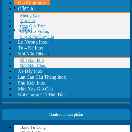
Gia Công Inox
Tin tức
Ống Gió
Miệng Gió
Van Gió
Ống Gió Tròn
Liên hệ
Ống Gió Vuông
Phụ Kiện Ống Gió
Lò Nướng Inox
Tủ – Kệ Inox
Nồi Nấu Điện
Nồi Nấu Phở
Nồi Nấu Cháo
Xe Đẩy Inox
Lan Can Cầu Thang Inox
Phụ Kiện Inox
Máy Xay Giò Chả
Nồi Chưng Cất Tinh Dầu
Danh mục sản phẩm
Barie Tự Động