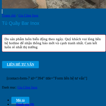
Trang chủ
/
Gia Công Inox
Tủ Quầy Bar Inox
Do sản phẩm luôn biến động theo ngày. Quý khách vui lòng liên
hệ hotline để nhận thông báo mới và cạnh tranh nhất. Cam kết
luôn rẻ nhất thị trường
LIÊN HỆ TƯ VẤN
[contact-form-7 id="394" title="Form liên hệ tư vấn"]
Danh mục:
Gia Công Inox
Mô tả
Đánh giá (0)