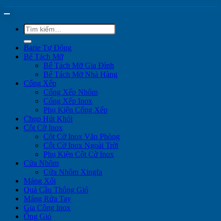
Tìm
kiếm:
Barie Tự Động
Bể Tách Mỡ
Bể Tách Mỡ Gia Đình
Bể Tách Mỡ Nhà Hàng
Cổng Xếp
Cổng Xếp Nhôm
Cổng Xếp Inox
Phụ Kiện Cổng Xếp
Chụp Hút Khói
Cột Cờ Inox
Cột Cờ Inox Văn Phòng
Cột Cờ Inox Ngoài Trời
Phụ Kiện Cột Cờ Inox
Cửa Nhôm
Cửa Nhôm Xingfa
Máng Xối
Quả Cầu Thông Gió
Máng Rửa Tay
Gia Công Inox
Ống Gió