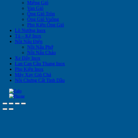
Miệng Gió
Van Gió
Ống Gió Tròn
Ống Gió Vuông
Phụ Kiện Ống Gió
Lò Nướng Inox
Tủ – Kệ Inox
Nồi Nấu Điện
Nồi Nấu Phở
Nồi Nấu Cháo
Xe Đẩy Inox
Lan Can Cầu Thang Inox
Phụ Kiện Inox
Máy Xay Giò Chả
Nồi Chưng Cất Tinh Dầu