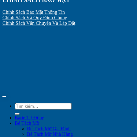
CHÍNH SÁCH BẢO MẬT
Chính Sách Bảo Mật Thông Tin
Chính Sách Và Quy Định Chung
Chính Sách Vận Chuyển Và Lắp Đặt
Tìm
kiếm:
Barie Tự Động
Bể Tách Mỡ
Bể Tách Mỡ Gia Đình
Bể Tách Mỡ Nhà Hàng