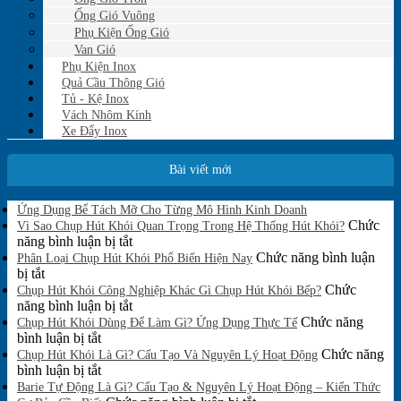
Ống Gió Vuông
Phụ Kiện Ống Gió
Van Gió
Phụ Kiện Inox
Quả Cầu Thông Gió
Tủ - Kệ Inox
Vách Nhôm Kính
Xe Đẩy Inox
Bài viết mới
Không
Ứng Dụng Bể Tách Mỡ Cho Từng Mô Hình Kinh Doanh
có
Chức
Vì Sao Chụp Hút Khói Quan Trọng Trong Hệ Thống Hút Khói?
bình
ở
năng bình luận bị tắt
luận
Vì
Chức năng bình luận
Phân Loại Chụp Hút Khói Phổ Biến Hiện Nay
ở
ở
Sao
bị tắt
Ứng
Phân
Chụp
Chức
Chụp Hút Khói Công Nghiệp Khác Gì Chụp Hút Khói Bếp?
Dụng
Loại
Hút
ở
năng bình luận bị tắt
Bể
Chụp
Khói
Chụp
Chức năng
Tách
Chụp Hút Khói Dùng Để Làm Gì? Ứng Dụng Thực Tế
Mỡ
Hút
ở
Quan
Hút
bình luận bị tắt
Cho
Khói
Chụp
Trọng
Khói
Chức năng
Chụp Hút Khói Là Gì? Cấu Tạo Và Nguyên Lý Hoạt Động
Từng
Phổ
Hút
ở
Trong
Công
bình luận bị tắt
Mô
Biến
Khói
Chụp
Hệ
Nghiệp
Barie Tự Động Là Gì? Cấu Tạo & Nguyên Lý Hoạt Động – Kiến Thức
Hình