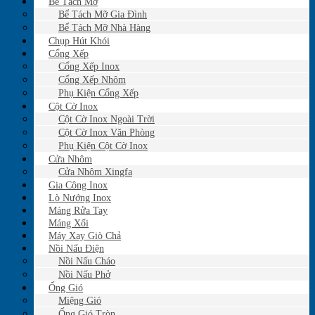
Bể Tách Mỡ
Bể Tách Mỡ Gia Đình
Bể Tách Mỡ Nhà Hàng
Chụp Hút Khói
Cổng Xếp
Cổng Xếp Inox
Cổng Xếp Nhôm
Phụ Kiện Cổng Xếp
Cột Cờ Inox
Cột Cờ Inox Ngoài Trời
Cột Cờ Inox Văn Phòng
Phụ Kiện Cột Cờ Inox
Cửa Nhôm
Cửa Nhôm Xingfa
Gia Công Inox
Lò Nướng Inox
Máng Rửa Tay
Máng Xối
Máy Xay Giò Chả
Nồi Nấu Điện
Nồi Nấu Cháo
Nồi Nấu Phở
Ống Gió
Miệng Gió
Ống Gió Tròn