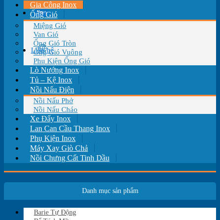
Gia Công Inox
Tin tức
Ống Gió
Miệng Gió
Van Gió
Ống Gió Tròn
Liên hệ
Ống Gió Vuông
Phụ Kiện Ống Gió
Lò Nướng Inox
Tủ – Kệ Inox
Nồi Nấu Điện
Nồi Nấu Phở
Nồi Nấu Cháo
Xe Đẩy Inox
Lan Can Cầu Thang Inox
Phụ Kiện Inox
Máy Xay Giò Chả
Nồi Chưng Cất Tinh Dầu
Danh mục sản phẩm
Barie Tự Động