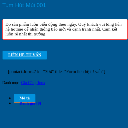
Tum Hút Mùi 001
Do sản phẩm luôn biến động theo ngày. Quý khách vui lòng liên
hệ hotline để nhận thông báo mới và cạnh tranh nhất. Cam kết
luôn rẻ nhất thị trường
LIÊN HỆ TƯ VẤN
[contact-form-7 id="394" title="Form liên hệ tư vấn"]
Danh mục:
Gia Công Inox
Mô tả
Đánh giá (0)