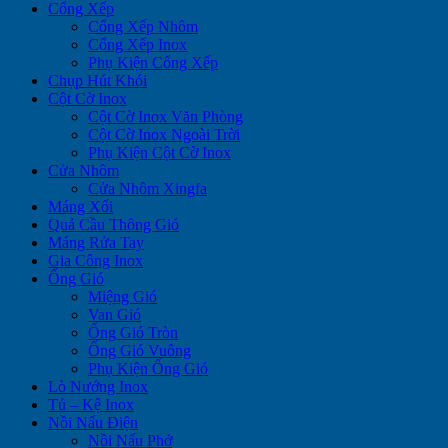
Cổng Xếp
Cổng Xếp Nhôm
Cổng Xếp Inox
Phụ Kiện Cổng Xếp
Chụp Hút Khói
Cột Cờ Inox
Cột Cờ Inox Văn Phòng
Cột Cờ Inox Ngoài Trời
Phụ Kiện Cột Cờ Inox
Cửa Nhôm
Cửa Nhôm Xingfa
Máng Xối
Quả Cầu Thông Gió
Máng Rửa Tay
Gia Công Inox
Ống Gió
Miệng Gió
Van Gió
Ống Gió Tròn
Ống Gió Vuông
Phụ Kiện Ống Gió
Lò Nướng Inox
Tủ – Kệ Inox
Nồi Nấu Điện
Nồi Nấu Phở