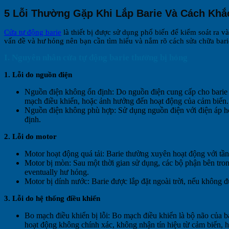
5 Lỗi Thường Gặp Khi Lắp Barie Và Cách Kh
Cửa tự động barie
là thiết bị được sử dụng phổ biến để kiểm soát ra v
vấn đề và hư hỏng nên bạn cần tìm hiểu và nắm rõ cách sửa chữa bari
I. Nguyên nhân cửa tự động barie thường bị hỏng
1. Lỗi do nguồn điện
Nguồn điện không ổn định: Do nguồn điện cung cấp cho barie 
mạch điều khiển, hoặc ảnh hưởng đến hoạt động của cảm biến.
Nguồn điện không phù hợp: Sử dụng nguồn điện với điện áp ho
định.
2. Lỗi do motor
Motor hoạt động quá tải: Barie thường xuyên hoạt động với tần s
Motor bị mòn: Sau một thời gian sử dụng, các bộ phận bên tron
eventually hư hỏng.
Motor bị dính nước: Barie được lắp đặt ngoài trời, nếu không
3. Lỗi do hệ thống điều khiển
Bo mạch điều khiển bị lỗi: Bo mạch điều khiển là bộ não của b
hoạt động không chính xác, không nhận tín hiệu từ cảm biến, 