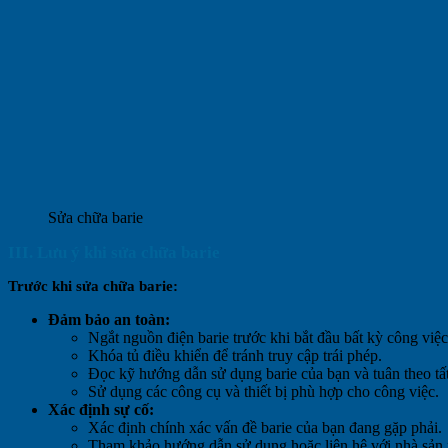
Sửa chữa barie
III. Lưu ý khi sửa chữa barie
Trước khi sửa chữa barie:
Đảm bảo an toàn:
Ngắt nguồn điện barie trước khi bắt đầu bất kỳ công việ
Khóa tủ điều khiển để tránh truy cập trái phép.
Đọc kỹ hướng dẫn sử dụng barie của bạn và tuân theo tấ
Sử dụng các công cụ và thiết bị phù hợp cho công việc.
Xác định sự cố:
Xác định chính xác vấn đề barie của bạn đang gặp phải.
Tham khảo hướng dẫn sử dụng hoặc liên hệ với nhà sản x