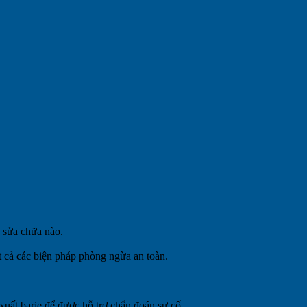
c sửa chữa nào.
t cả các biện pháp phòng ngừa an toàn.
uất barie để được hỗ trợ chẩn đoán sự cố.