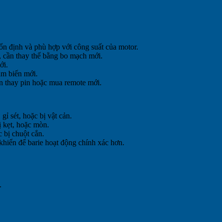
n định và phù hợp với công suất của motor.
, cần thay thế bằng bo mạch mới.
ới.
ảm biến mới.
ần thay pin hoặc mua remote mới.
ỉ sét, hoặc bị vật cản.
ị kẹt, hoặc mòn.
 bị chuột cắn.
khiển để barie hoạt động chính xác hơn.
.