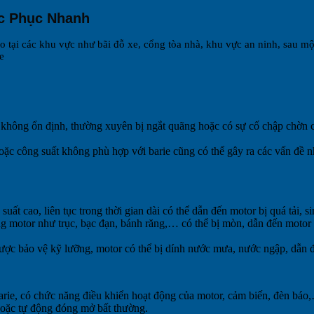
ắc Phục Nhanh
ào tại các khu vực như bãi đỗ xe, cổng tòa nhà, khu vực an ninh, sau mộ
e
không ổn định, thường xuyên bị ngắt quãng hoặc có sự cố chập chờn 
ặc công suất không phù hợp với barie cũng có thể gây ra các vấn đề 
uất cao, liên tục trong thời gian dài có thể dẫn đến motor bị quá tải, 
g motor như trục, bạc đạn, bánh răng,… có thể bị mòn, dẫn đến motor h
 được bảo vệ kỹ lưỡng, motor có thể bị dính nước mưa, nước ngập, dẫn 
arie, có chức năng điều khiển hoạt động của motor, cảm biến, đèn báo,
hoặc tự động đóng mở bất thường.