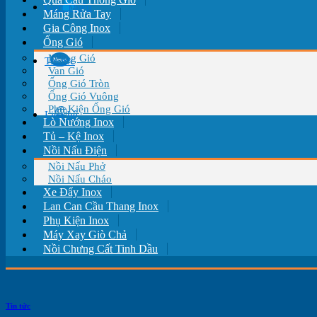
Giới Thiệu
Máng Rửa Tay
Gia Công Inox
Ống Gió
Miệng Gió
Tin tức
Van Gió
Ống Gió Tròn
Ống Gió Vuông
Phụ Kiện Ống Gió
Liên hệ
Lò Nướng Inox
Tủ – Kệ Inox
Nồi Nấu Điện
Nồi Nấu Phở
Nồi Nấu Cháo
Xe Đẩy Inox
Lan Can Cầu Thang Inox
Phụ Kiện Inox
Máy Xay Giò Chả
Nồi Chưng Cất Tinh Dầu
Tin tức