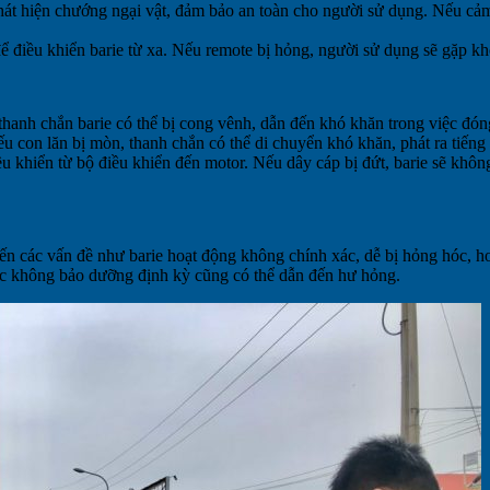
hát hiện chướng ngại vật, đảm bảo an toàn cho người sử dụng. Nếu cảm
điều khiển barie từ xa. Nếu remote bị hỏng, người sử dụng sẽ gặp khó
thanh chắn barie có thể bị cong vênh, dẫn đến khó khăn trong việc đó
u con lăn bị mòn, thanh chắn có thể di chuyển khó khăn, phát ra tiếng
ều khiển từ bộ điều khiển đến motor. Nếu dây cáp bị đứt, barie sẽ khôn
n đến các vấn đề như barie hoạt động không chính xác, dễ bị hỏng hóc, 
ặc không bảo dưỡng định kỳ cũng có thể dẫn đến hư hỏng.