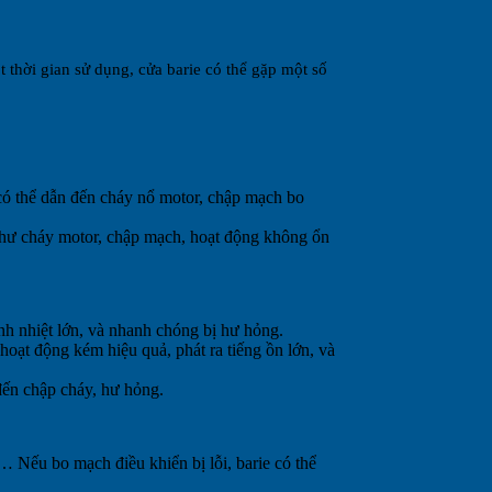
t thời gian sử dụng, cửa barie có thể gặp một số
có thể dẫn đến cháy nổ motor, chập mạch bo
như cháy motor, chập mạch, hoạt động không ổn
sinh nhiệt lớn, và nhanh chóng bị hư hỏng.
oạt động kém hiệu quả, phát ra tiếng ồn lớn, và
đến chập cháy, hư hỏng.
… Nếu bo mạch điều khiển bị lỗi, barie có thể