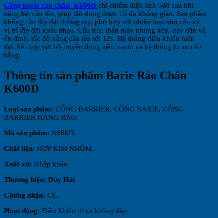
Cổng barie rào chắn K600D
chỉ chiếm diện tích 540 sau khi
nâng hết cần lên, giúp tận dụng được tối đa không gian. Sản phẩm
không cần lắp đặt đường ray, phù hợp với nhiều loại nhu cầu và
vị trí lắp đặt khác nhau. Cấu trúc thân máy khung kép, dày dặn và
ổn định, tốc độ nâng cần lên tới 12s. Hệ thống điều khiển hiện
đại, kết hợp với bộ truyền động siêu mạnh và hệ thống lò xo cân
bằng.
Thông tin sản phẩm Barie Rào Chắn
K600D
Loại sản phẩm:
CỔNG BARRIER, CỔNG BARIE, CỔNG
BARRIER HÀNG RÀO.
Mã sản phẩm:
K600D.
Chất liệu:
HỢP KIM NHÔM.
Xuất xứ:
Nhập khẩu.
Thương hiệu:
Duy Hải
Chứng nhận:
CE.
Hoạt động:
Điều khiển từ xa không dây.