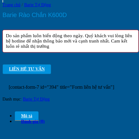
Trang chủ
/
Barie Tự Động
Barie Rào Chắn K600D
Do sản phẩm luôn biến động theo ngày. Quý khách vui lòng liên
hệ hotline để nhận thông báo mới và cạnh tranh nhất. Cam kết
luôn rẻ nhất thị trường
LIÊN HỆ TƯ VẤN
[contact-form-7 id="394" title="Form liên hệ tư vấn"]
Danh mục:
Barie Tự Động
Mô tả
Đánh giá (0)