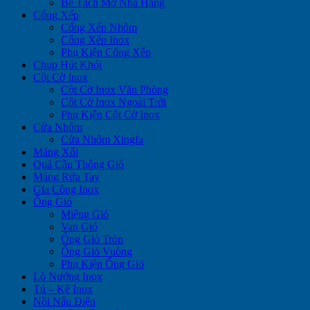
Bể Tách Mỡ Nhà Hàng
Cổng Xếp
Cổng Xếp Nhôm
Cổng Xếp Inox
Phụ Kiện Cổng Xếp
Chụp Hút Khói
Cột Cờ Inox
Cột Cờ Inox Văn Phòng
Cột Cờ Inox Ngoài Trời
Phụ Kiện Cột Cờ Inox
Cửa Nhôm
Cửa Nhôm Xingfa
Máng Xối
Quả Cầu Thông Gió
Máng Rửa Tay
Gia Công Inox
Ống Gió
Miệng Gió
Van Gió
Ống Gió Tròn
Ống Gió Vuông
Phụ Kiện Ống Gió
Lò Nướng Inox
Tủ – Kệ Inox
Nồi Nấu Điện