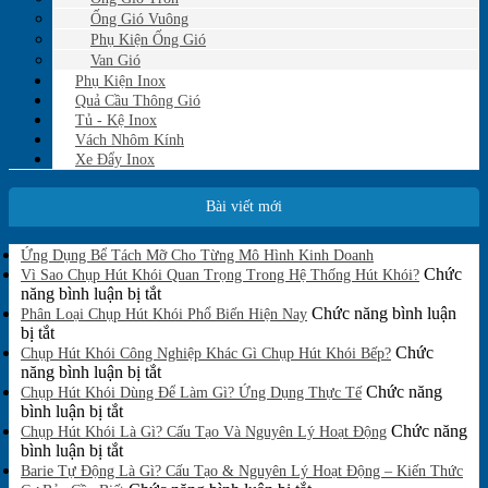
Ống Gió Vuông
Phụ Kiện Ống Gió
Van Gió
Phụ Kiện Inox
Quả Cầu Thông Gió
Tủ - Kệ Inox
Vách Nhôm Kính
Xe Đẩy Inox
Bài viết mới
Không
Ứng Dụng Bể Tách Mỡ Cho Từng Mô Hình Kinh Doanh
có
Chức
Vì Sao Chụp Hút Khói Quan Trọng Trong Hệ Thống Hút Khói?
bình
ở
năng bình luận bị tắt
luận
Vì
Chức năng bình luận
Phân Loại Chụp Hút Khói Phổ Biến Hiện Nay
ở
ở
Sao
bị tắt
Ứng
Phân
Chụp
Chức
Chụp Hút Khói Công Nghiệp Khác Gì Chụp Hút Khói Bếp?
Dụng
Loại
Hút
ở
năng bình luận bị tắt
Bể
Chụp
Khói
Chụp
Chức năng
Tách
Chụp Hút Khói Dùng Để Làm Gì? Ứng Dụng Thực Tế
Mỡ
Hút
ở
Quan
Hút
bình luận bị tắt
Cho
Khói
Chụp
Trọng
Khói
Chức năng
Chụp Hút Khói Là Gì? Cấu Tạo Và Nguyên Lý Hoạt Động
Từng
Phổ
Hút
ở
Trong
Công
bình luận bị tắt
Mô
Biến
Khói
Chụp
Hệ
Nghiệp
Barie Tự Động Là Gì? Cấu Tạo & Nguyên Lý Hoạt Động – Kiến Thức
Hình