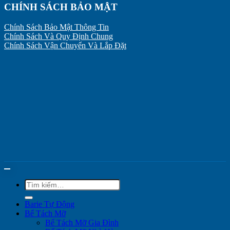
CHÍNH SÁCH BẢO MẬT
Chính Sách Bảo Mật Thông Tin
Chính Sách Và Quy Định Chung
Chính Sách Vận Chuyển Và Lắp Đặt
Tìm
kiếm:
Barie Tự Động
Bể Tách Mỡ
Bể Tách Mỡ Gia Đình