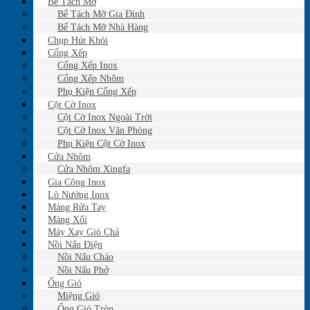
Bể Tách Mỡ
Bể Tách Mỡ Gia Đình
Bể Tách Mỡ Nhà Hàng
Chụp Hút Khói
Cổng Xếp
Cổng Xếp Inox
Cổng Xếp Nhôm
Phụ Kiện Cổng Xếp
Cột Cờ Inox
Cột Cờ Inox Ngoài Trời
Cột Cờ Inox Văn Phòng
Phụ Kiện Cột Cờ Inox
Cửa Nhôm
Cửa Nhôm Xingfa
Gia Công Inox
Lò Nướng Inox
Máng Rửa Tay
Máng Xối
Máy Xay Giò Chả
Nồi Nấu Điện
Nồi Nấu Cháo
Nồi Nấu Phở
Ống Gió
Miệng Gió
Ống Gió Tròn