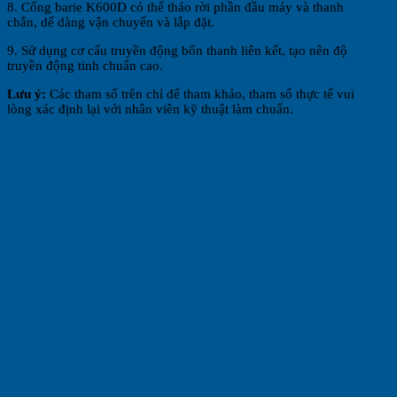
8. Cổng barie K600D có thể tháo rời phần đầu máy và thanh
chắn, dể dàng vận chuyển và lắp đặt.
9. Sử dụng cơ cấu truyền động bốn thanh liên kết, tạo nên độ
truyền động tinh chuẩn cao.
Lưu ý:
Các tham số trên chỉ để tham khảo, tham số thực tế vui
lòng xác định lại với nhân viên kỹ thuật làm chuẩn.