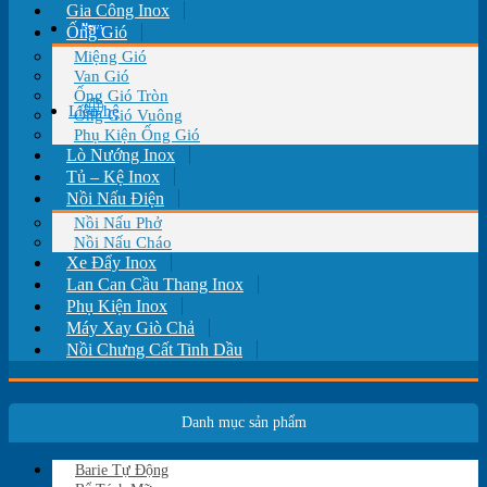
Gia Công Inox
Tin tức
Ống Gió
Miệng Gió
Van Gió
Ống Gió Tròn
Liên hệ
Ống Gió Vuông
Phụ Kiện Ống Gió
Lò Nướng Inox
Tủ – Kệ Inox
Nồi Nấu Điện
Nồi Nấu Phở
Nồi Nấu Cháo
Xe Đẩy Inox
Lan Can Cầu Thang Inox
Phụ Kiện Inox
Máy Xay Giò Chả
Nồi Chưng Cất Tinh Dầu
Danh mục sản phẩm
Barie Tự Động