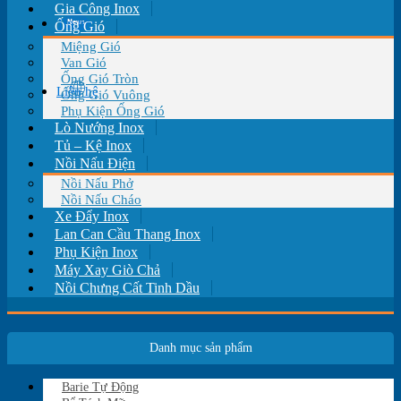
Gia Công Inox
Tin tức
Ống Gió
Miệng Gió
Van Gió
Ống Gió Tròn
Liên hệ
Ống Gió Vuông
Phụ Kiện Ống Gió
Lò Nướng Inox
Tủ – Kệ Inox
Nồi Nấu Điện
Nồi Nấu Phở
Nồi Nấu Cháo
Xe Đẩy Inox
Lan Can Cầu Thang Inox
Phụ Kiện Inox
Máy Xay Giò Chả
Nồi Chưng Cất Tinh Dầu
Danh mục sản phẩm
Barie Tự Động