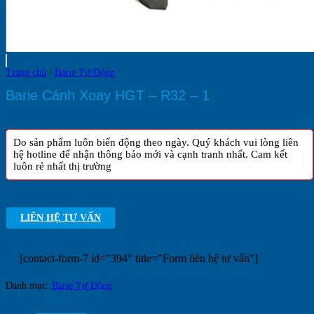
Trang chủ
/
Barie Tự Động
Barie Cánh Xoay HGT – R32 – 1
Do sản phẩm luôn biến động theo ngày. Quý khách vui lòng liên
hệ hotline để nhận thông báo mới và cạnh tranh nhất. Cam kết
luôn rẻ nhất thị trường
LIÊN HỆ TƯ VẤN
[contact-form-7 id="394" title="Form liên hệ tư vấn"]
Danh mục:
Barie Tự Động