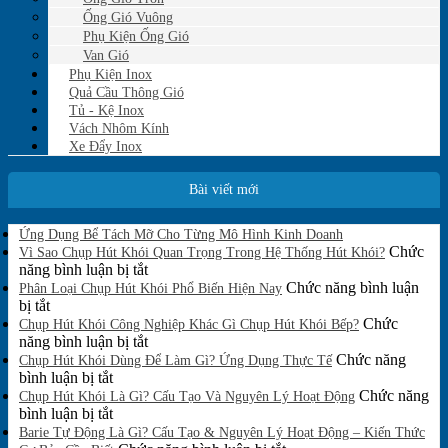
Ống Gió Vuông
Phụ Kiện Ống Gió
Van Gió
Phụ Kiện Inox
Quả Cầu Thông Gió
Tủ - Kệ Inox
Vách Nhôm Kính
Xe Đẩy Inox
Bài viết mới
Không
Ứng Dụng Bể Tách Mỡ Cho Từng Mô Hình Kinh Doanh
có
Chức
Vì Sao Chụp Hút Khói Quan Trọng Trong Hệ Thống Hút Khói?
bình
ở
năng bình luận bị tắt
luận
Vì
Chức năng bình luận
Phân Loại Chụp Hút Khói Phổ Biến Hiện Nay
ở
ở
Sao
bị tắt
Ứng
Phân
Chụp
Chức
Chụp Hút Khói Công Nghiệp Khác Gì Chụp Hút Khói Bếp?
Dụng
Loại
Hút
ở
năng bình luận bị tắt
Bể
Chụp
Khói
Chụp
Chức năng
Tách
Chụp Hút Khói Dùng Để Làm Gì? Ứng Dụng Thực Tế
Mỡ
Hút
ở
Quan
Hút
bình luận bị tắt
Cho
Khói
Chụp
Trọng
Khói
Chức năng
Chụp Hút Khói Là Gì? Cấu Tạo Và Nguyên Lý Hoạt Động
Từng
Phổ
Hút
ở
Trong
Công
bình luận bị tắt
Mô
Biến
Khói
Chụp
Hệ
Nghiệp
Barie Tự Động Là Gì? Cấu Tạo & Nguyên Lý Hoạt Động – Kiến Thức
Hình