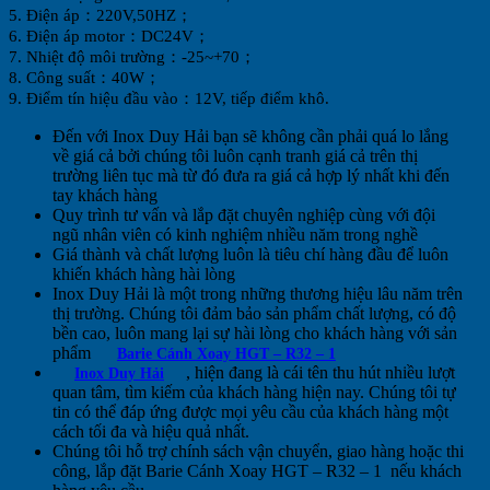
5. Điện áp：220V,50HZ；
6. Điện áp motor：DC24V；
7. Nhiệt độ môi trường：-25~+70；
8. Công suất：40W；
9. Điểm tín hiệu đầu vào：12V, tiếp điểm khô.
Đến với Inox Duy Hải bạn sẽ không cần phải quá lo lắng
về giá cả bởi chúng tôi luôn cạnh tranh giá cả trên thị
trường liên tục mà từ đó đưa ra giá cả hợp lý nhất khi đến
tay khách hàng
Quy trình tư vấn và lắp đặt chuyên nghiệp cùng với đội
ngũ nhân viên có kinh nghiệm nhiều năm trong nghề
Giá thành và chất lượng luôn là tiêu chí hàng đầu để luôn
khiến khách hàng hài lòng
Inox Duy Hải là một trong những thương hiệu lâu năm trên
thị trường. Chúng tôi đảm bảo sản phẩm chất lượng, có độ
bền cao, luôn mang lại sự hài lòng cho khách hàng với sản
phẩm
Barie Cánh Xoay HGT – R32 – 1
, hiện đang là cái tên thu hút nhiều lượt
Inox Duy Hải
quan tâm, tìm kiếm của khách hàng hiện nay. Chúng tôi tự
tin có thể đáp ứng được mọi yêu cầu của khách hàng một
cách tối đa và hiệu quả nhất.
Chúng tôi hỗ trợ chính sách vận chuyển, giao hàng hoặc thi
công, lắp đặt Barie Cánh Xoay HGT – R32 – 1
nếu khách