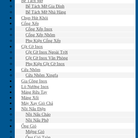
Bể Tách Mỡ
Bể Tách Mỡ Gia Đình
Bể Tách Mỡ Nhà Hàng
Chụp Hút Khói
Cổng Xếp
Cổng Xếp Inox
Cổng Xếp Nhôm
Phụ Kiện Cổng Xếp
Cột Cờ Inox
Cột Cờ Inox Ngoài Trời
Cột Cờ Inox Văn Phòng
Phụ Kiện Cột Cờ Inox
Cửa Nhôm
Cửa Nhôm Xingfa
Gia Công Inox
Lò Nướng Inox
Máng Rửa Tay
Máng Xối
Máy Xay Giò Chả
Nồi Nấu Điện
Nồi Nấu Cháo
Nồi Nấu Phở
Ống Gió
Miệng Gió
Ống Gió Tròn