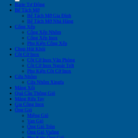
Barie Tự Động
Bể Tách Mỡ
Bể Tách Mỡ Gia Đình
Bể Tách Mỡ Nhà Hàng
Cổng Xếp
Cổng Xếp Nhôm
Cổng Xếp Inox
Phụ Kiện Cổng Xếp
Chụp Hút Khói
Cột Cờ Inox
Cột Cờ Inox Văn Phòng
Cột Cờ Inox Ngoài Trời
Phụ Kiện Cột Cờ Inox
Cửa Nhôm
Cửa Nhôm Xingfa
Máng Xối
Quả Cầu Thông Gió
Máng Rửa Tay
Gia Công Inox
Ống Gió
Miệng Gió
Van Gió
Ống Gió Tròn
Ống Gió Vuông
Phụ Kiện Ống Gió