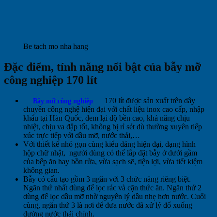
Be tach mo nha hang
Đặc điểm, tính năng nổi bật của bẫy mỡ
công nghiệp 170 lít
170 lít được sản xuất trên dây
Bẫy mỡ công nghiệp
chuyền công nghệ hiện đại với chất liệu inox cao cấp, nhập
khẩu tại Hàn Quốc, đem lại độ bền cao, khả năng chịu
nhiệt, chịu va đập tốt, không bị rỉ sét dù thường xuyên tiếp
xúc trực tiếp với dầu mỡ, nước thải,…
Với thiết kế nhỏ gọn cùng kiểu dáng hiện đại, dạng hình
hộp chữ nhật, người dùng có thể lắp đặt bẫy ở dưới gầm
của bếp ăn hay bồn rửa, vừa sạch sẽ, tiện lợi, vừa tiết kiệm
không gian.
Bẫy có cấu tạo gồm 3 ngăn với 3 chức năng riêng biệt.
Ngăn thứ nhất dùng để lọc rác và cặn thức ăn. Ngăn thứ 2
dùng để lọc dầu mỡ nhờ nguyên lý dầu nhẹ hơn nước. Cuối
cùng, ngăn thứ 3 là nơi để đưa nước đã xử lý đổ xuống
đường nước thải chính.