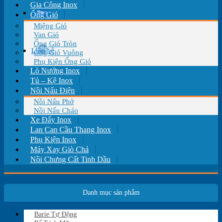
Gia Công Inox
Tin tức
Ống Gió
Miệng Gió
Van Gió
Ống Gió Tròn
Liên hệ
Ống Gió Vuông
Phụ Kiện Ống Gió
Lò Nướng Inox
Tủ – Kệ Inox
Nồi Nấu Điện
Nồi Nấu Phở
Nồi Nấu Cháo
Xe Đẩy Inox
Lan Can Cầu Thang Inox
Phụ Kiện Inox
Máy Xay Giò Chả
Nồi Chưng Cất Tinh Dầu
Danh mục sản phẩm
Barie Tự Động