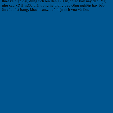
thiết kế hiện đại, dung tích lên đến 170 lít, chiếc bẫy này đáp ứng
nhu cầu xử lý nước thải trong hệ thống bếp công nghiệp hay bếp
ăn của nhà hàng, khách sạn,… có diện tích vừa và lớn.