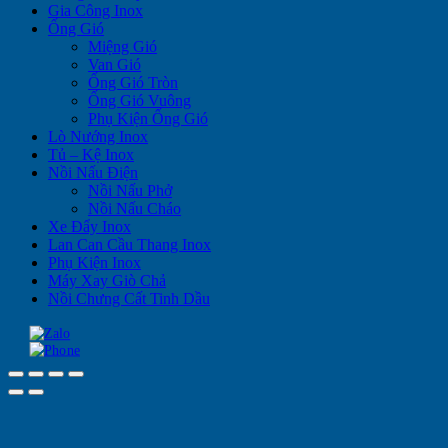
Gia Công Inox
Ống Gió
Miệng Gió
Van Gió
Ống Gió Tròn
Ống Gió Vuông
Phụ Kiện Ống Gió
Lò Nướng Inox
Tủ – Kệ Inox
Nồi Nấu Điện
Nồi Nấu Phở
Nồi Nấu Cháo
Xe Đẩy Inox
Lan Can Cầu Thang Inox
Phụ Kiện Inox
Máy Xay Giò Chả
Nồi Chưng Cất Tinh Dầu