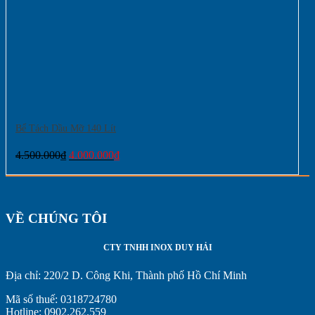
Bể Tách Dầu Mỡ 140 Lít
Giá
Giá
4.500.000
₫
4.000.000
₫
gốc
hiện
là:
tại
4.500.000₫.
là:
4.000.000₫.
VỀ CHÚNG TÔI
CTY TNHH INOX DUY HẢI
Địa chỉ:
220/2 D. Công Khi, Thành phố Hồ Chí Minh
Mã số thuế: 0318724780
Hotline: 0902.262.559