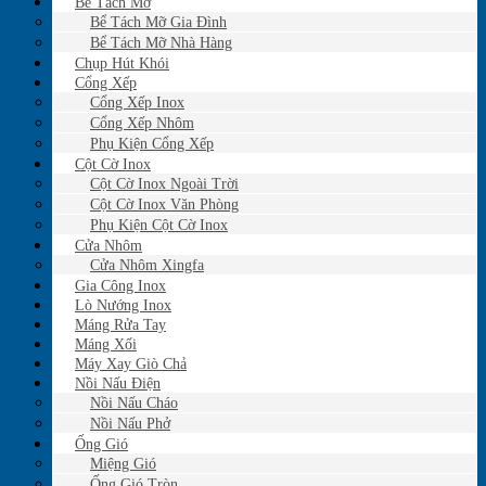
Bể Tách Mỡ
Bể Tách Mỡ Gia Đình
Bể Tách Mỡ Nhà Hàng
Chụp Hút Khói
Cổng Xếp
Cổng Xếp Inox
Cổng Xếp Nhôm
Phụ Kiện Cổng Xếp
Cột Cờ Inox
Cột Cờ Inox Ngoài Trời
Cột Cờ Inox Văn Phòng
Phụ Kiện Cột Cờ Inox
Cửa Nhôm
Cửa Nhôm Xingfa
Gia Công Inox
Lò Nướng Inox
Máng Rửa Tay
Máng Xối
Máy Xay Giò Chả
Nồi Nấu Điện
Nồi Nấu Cháo
Nồi Nấu Phở
Ống Gió
Miệng Gió
Ống Gió Tròn