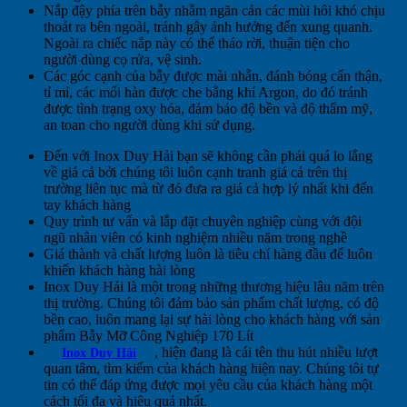
Nắp đậy phía trên bẫy nhằm ngăn cản các mùi hôi khó chịu
thoát ra bên ngoài, tránh gây ảnh hưởng đến xung quanh.
Ngoài ra chiếc nắp này có thể tháo rời, thuận tiện cho
người dùng cọ rửa, vệ sinh.
Các góc cạnh của bẫy được mài nhẵn, đánh bóng cẩn thận,
tỉ mỉ, các mối hàn được che bằng khí Argon, do đó tránh
được tình trạng oxy hóa, đảm bảo độ bền và độ thẩm mỹ,
an toan cho người dùng khi sử dụng.
Đến với Inox Duy Hải bạn sẽ không cần phải quá lo lắng
về giá cả bởi chúng tôi luôn cạnh tranh giá cả trên thị
trường liên tục mà từ đó đưa ra giá cả hợp lý nhất khi đến
tay khách hàng
Quy trình tư vấn và lắp đặt chuyên nghiệp cùng với đội
ngũ nhân viên có kinh nghiệm nhiều năm trong nghề
Giá thành và chất lượng luôn là tiêu chí hàng đầu để luôn
khiến khách hàng hài lòng
Inox Duy Hải là một trong những thương hiệu lâu năm trên
thị trường. Chúng tôi đảm bảo sản phẩm chất lượng, có độ
bền cao, luôn mang lại sự hài lòng cho khách hàng với sản
phẩm Bẫy Mỡ Công Nghiệp 170 Lít
, hiện đang là cái tên thu hút nhiều lượt
Inox Duy Hải
quan tâm, tìm kiếm của khách hàng hiện nay. Chúng tôi tự
tin có thể đáp ứng được mọi yêu cầu của khách hàng một
cách tối đa và hiệu quả nhất.