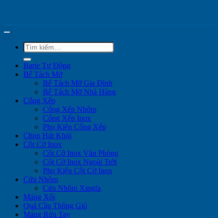
Tìm
kiếm:
Barie Tự Động
Bể Tách Mỡ
Bể Tách Mỡ Gia Đình
Bể Tách Mỡ Nhà Hàng
Cổng Xếp
Cổng Xếp Nhôm
Cổng Xếp Inox
Phụ Kiện Cổng Xếp
Chụp Hút Khói
Cột Cờ Inox
Cột Cờ Inox Văn Phòng
Cột Cờ Inox Ngoài Trời
Phụ Kiện Cột Cờ Inox
Cửa Nhôm
Cửa Nhôm Xingfa
Máng Xối
Quả Cầu Thông Gió
Máng Rửa Tay