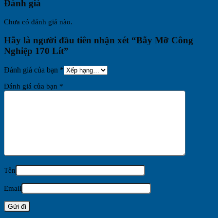
Đánh giá
Chưa có đánh giá nào.
Hãy là người đầu tiên nhận xét “Bẫy Mỡ Công
Nghiệp 170 Lít”
Đánh giá của bạn
*
Đánh giá của bạn
*
Tên
Email