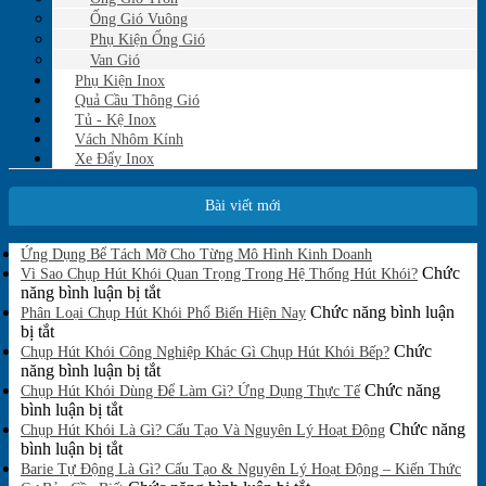
Ống Gió Vuông
Phụ Kiện Ống Gió
Van Gió
Phụ Kiện Inox
Quả Cầu Thông Gió
Tủ - Kệ Inox
Vách Nhôm Kính
Xe Đẩy Inox
Bài viết mới
Không
Ứng Dụng Bể Tách Mỡ Cho Từng Mô Hình Kinh Doanh
có
Chức
Vì Sao Chụp Hút Khói Quan Trọng Trong Hệ Thống Hút Khói?
bình
ở
năng bình luận bị tắt
luận
Vì
Chức năng bình luận
Phân Loại Chụp Hút Khói Phổ Biến Hiện Nay
ở
ở
Sao
bị tắt
Ứng
Phân
Chụp
Chức
Chụp Hút Khói Công Nghiệp Khác Gì Chụp Hút Khói Bếp?
Dụng
Loại
Hút
ở
năng bình luận bị tắt
Bể
Chụp
Khói
Chụp
Chức năng
Tách
Chụp Hút Khói Dùng Để Làm Gì? Ứng Dụng Thực Tế
Mỡ
Hút
ở
Quan
Hút
bình luận bị tắt
Cho
Khói
Chụp
Trọng
Khói
Chức năng
Chụp Hút Khói Là Gì? Cấu Tạo Và Nguyên Lý Hoạt Động
Từng
Phổ
Hút
ở
Trong
Công
bình luận bị tắt
Mô
Biến
Khói
Chụp
Hệ
Nghiệp
Barie Tự Động Là Gì? Cấu Tạo & Nguyên Lý Hoạt Động – Kiến Thức
Hình