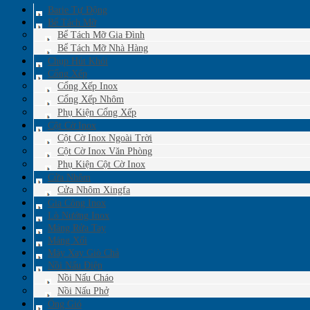
Barie Tự Động
Bể Tách Mỡ
Bể Tách Mỡ Gia Đình
Bể Tách Mỡ Nhà Hàng
Chụp Hút Khói
Cổng Xếp
Cổng Xếp Inox
Cổng Xếp Nhôm
Phụ Kiện Cổng Xếp
Cột Cờ Inox
Cột Cờ Inox Ngoài Trời
Cột Cờ Inox Văn Phòng
Phụ Kiện Cột Cờ Inox
Cửa Nhôm
Cửa Nhôm Xingfa
Gia Công Inox
Lò Nướng Inox
Máng Rửa Tay
Máng Xối
Máy Xay Giò Chả
Nồi Nấu Điện
Nồi Nấu Cháo
Nồi Nấu Phở
Ống Gió