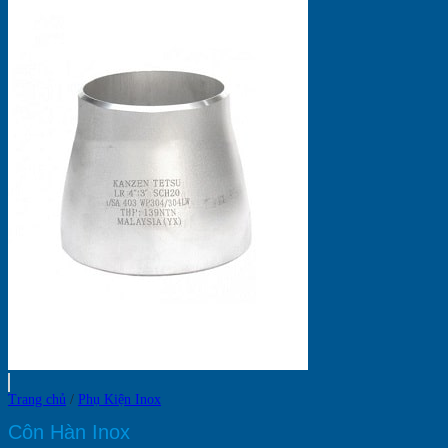
Mô
Hình
Kinh
Doanh
Trang chủ
/
Phụ Kiện Inox
Côn Hàn Inox