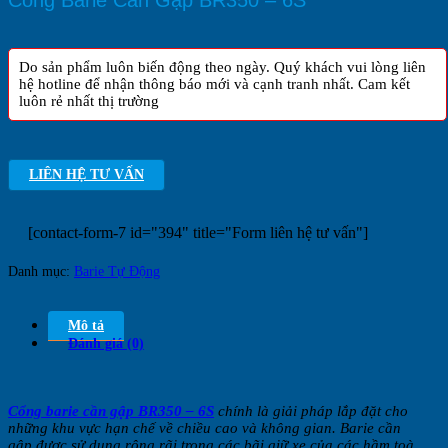
Cổng Barie Cần Gập BR350 – 6S
Do sản phẩm luôn biến động theo ngày. Quý khách vui lòng liên
hệ hotline để nhận thông báo mới và cạnh tranh nhất. Cam kết
luôn rẻ nhất thị trường
LIÊN HỆ TƯ VẤN
[contact-form-7 id="394" title="Form liên hệ tư vấn"]
Danh mục:
Barie Tự Động
Mô tả
Đánh giá (0)
Cổng barie cần gập
BR350 – 6S
chính là giải pháp lắp đặt cho
những khu vực hạn chế về chiều cao và không gian. Barie cần
gập được sử dụng rộng rãi trong các bãi giữ xe của các hầm toà