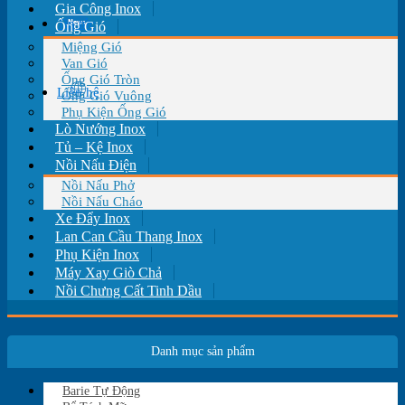
Gia Công Inox
Tin tức
Ống Gió
Miệng Gió
Van Gió
Ống Gió Tròn
Liên hệ
Ống Gió Vuông
Phụ Kiện Ống Gió
Lò Nướng Inox
Tủ – Kệ Inox
Nồi Nấu Điện
Nồi Nấu Phở
Nồi Nấu Cháo
Xe Đẩy Inox
Lan Can Cầu Thang Inox
Phụ Kiện Inox
Máy Xay Giò Chả
Nồi Chưng Cất Tinh Dầu
Danh mục sản phẩm
Barie Tự Động