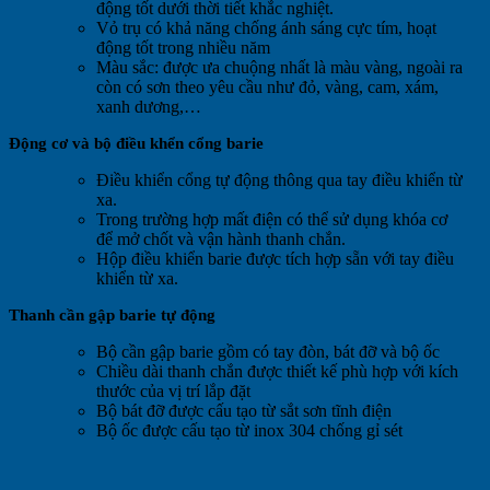
động tốt dưới thời tiết khắc nghiệt.
Vỏ trụ có khả năng chống ánh sáng cực tím, hoạt
động tốt trong nhiều năm
Màu sắc: được ưa chuộng nhất là màu vàng, ngoài ra
còn có sơn theo yêu cầu như đỏ, vàng, cam, xám,
xanh dương,…
Động cơ và bộ điều khển cổng barie
Điều khiển cổng tự động thông qua tay điều khiển từ
xa.
Trong trường hợp mất điện có thể sử dụng khóa cơ
để mở chốt và vận hành thanh chắn.
Hộp điều khiển barie được tích hợp sẵn với tay điều
khiển từ xa.
Thanh cần gập barie tự động
Bộ cần gập barie gồm có tay đòn, bát đỡ và bộ ốc
Chiều dài thanh chắn được thiết kế phù hợp với kích
thước của vị trí lắp đặt
Bộ bát đỡ được cấu tạo từ sắt sơn tĩnh điện
Bộ ốc được cấu tạo từ inox 304 chống gỉ sét