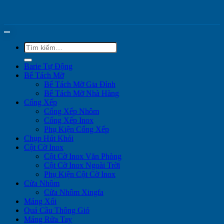
Tìm
kiếm:
Barie Tự Động
Bể Tách Mỡ
Bể Tách Mỡ Gia Đình
Bể Tách Mỡ Nhà Hàng
Cổng Xếp
Cổng Xếp Nhôm
Cổng Xếp Inox
Phụ Kiện Cổng Xếp
Chụp Hút Khói
Cột Cờ Inox
Cột Cờ Inox Văn Phòng
Cột Cờ Inox Ngoài Trời
Phụ Kiện Cột Cờ Inox
Cửa Nhôm
Cửa Nhôm Xingfa
Máng Xối
Quả Cầu Thông Gió
Máng Rửa Tay