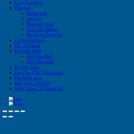
Gia Công Inox
Ống Gió
Miệng Gió
Van Gió
Ống Gió Tròn
Ống Gió Vuông
Phụ Kiện Ống Gió
Lò Nướng Inox
Tủ – Kệ Inox
Nồi Nấu Điện
Nồi Nấu Phở
Nồi Nấu Cháo
Xe Đẩy Inox
Lan Can Cầu Thang Inox
Phụ Kiện Inox
Máy Xay Giò Chả
Nồi Chưng Cất Tinh Dầu