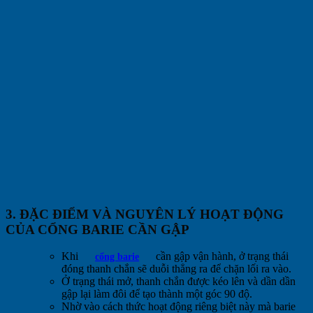
3. ĐẶC ĐIỂM VÀ NGUYÊN LÝ HOẠT ĐỘNG
CỦA CỔNG BARIE CẦN GẬP
Khi
cần gập vận hành, ở trạng thái
cổng barie
đóng thanh chắn sẽ duỗi thẳng ra để chặn lối ra vào.
Ở trạng thái mở, thanh chắn được kéo lên và dần dần
gập lại làm đôi để tạo thành một góc 90 độ.
Nhờ vào cách thức hoạt động riêng biệt này mà barie