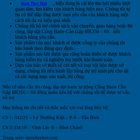
, hiện đang là cái tên thu hút nhiều lượt
Inox Duy Hải
quan tâm, tìm kiếm của khách hàng hiện nay. Chúng tôi tự
tin có thể đáp ứng được mọi yêu cầu của khách hàng một
cách tối đa và hiệu quả nhất.
Chúng tôi hỗ trợ chính sách vận chuyển, giao hàng hoặc thi
công, lắp đặt Cổng Barie Cần Gập BR350 – 6S
nếu
khách hàng yêu cầu.
Sản phẩm của quý khách sẽ được công ty của chúng tôi
bảo hành theo đúng quy định.
Sản phẩm sau khi được gia công hoàn thiện sẽ được khách
hàng kiểm tra và nghiệm thu trước khi thanh toán.
Dựa vào bản vẽ thiết kế chi tiết và loại vật liệu được sử
dụng, chúng tôi tiến hành lập bảng dự trù kinh phí cho tất
cả các hạng mục sản xuất, thi công.
Nếu có nhu cầu thi công, lắp đặt barie tự động Cổng Barie Cần
Gập BR350 – 6S đừng quên liên hệ với chúng tôi để được tư vấn,
hỗ trợ.
Mọi thông tin chi tiết và thắc mắc xin vui lòng liên hệ:
CS 1: 342/21 – Lý Thường Kiệt – P. 6 – Tân Bình
CS 2: D4/19 – Vĩnh Lộc B – Bình Chánh
Trang web: inoxduyhai.com