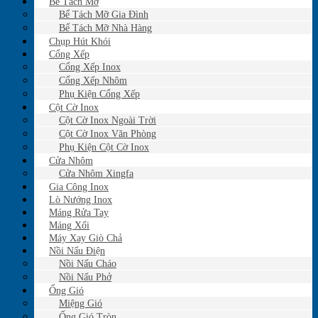
Bể Tách Mỡ
Bể Tách Mỡ Gia Đình
Bể Tách Mỡ Nhà Hàng
Chụp Hút Khói
Cổng Xếp
Cổng Xếp Inox
Cổng Xếp Nhôm
Phụ Kiện Cổng Xếp
Cột Cờ Inox
Cột Cờ Inox Ngoài Trời
Cột Cờ Inox Văn Phòng
Phụ Kiện Cột Cờ Inox
Cửa Nhôm
Cửa Nhôm Xingfa
Gia Công Inox
Lò Nướng Inox
Máng Rửa Tay
Máng Xối
Máy Xay Giò Chả
Nồi Nấu Điện
Nồi Nấu Cháo
Nồi Nấu Phở
Ống Gió
Miệng Gió
Ống Gió Tròn