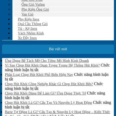
Ống Gió Vuông
Phụ Kiện Ống Gió
Van Gió
Phụ Kiện Inox
Quả Cầu Thông Gió
Tủ - Kệ Inox
Vách Nhôm Kính
Xe Đẩy Inox
Bài viết mới
Không
Ứng Dụng Bể Tách Mỡ Cho Từng Mô Hình Kinh Doanh
có
Chức
Vì Sao Chụp Hút Khói Quan Trọng Trong Hệ Thống Hút Khói?
bình
ở
năng bình luận bị tắt
luận
Vì
Chức năng bình luận
Phân Loại Chụp Hút Khói Phổ Biến Hiện Nay
ở
ở
Sao
bị tắt
Ứng
Phân
Chụp
Chức
Chụp Hút Khói Công Nghiệp Khác Gì Chụp Hút Khói Bếp?
Dụng
Loại
Hút
ở
năng bình luận bị tắt
Bể
Chụp
Khói
Chụp
Chức năng
Tách
Chụp Hút Khói Dùng Để Làm Gì? Ứng Dụng Thực Tế
Mỡ
Hút
ở
Quan
Hút
bình luận bị tắt
Cho
Khói
Chụp
Trọng
Khói
Chức năng
Chụp Hút Khói Là Gì? Cấu Tạo Và Nguyên Lý Hoạt Động
Từng
Phổ
Hút
ở
Trong
Công
bình luận bị tắt
Mô
Biến
Khói
Chụp
Hệ
Nghiệp
Barie Tự Động Là Gì? Cấu Tạo & Nguyên Lý Hoạt Động – Kiến Thức
Hình