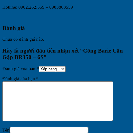
Hotline: 0902.262.559 – 0903868559
Đánh giá
Chưa có đánh giá nào.
Hãy là người đầu tiên nhận xét “Cổng Barie Cần
Gập BR350 – 6S”
Đánh giá của bạn
*
Đánh giá của bạn
*
Tên