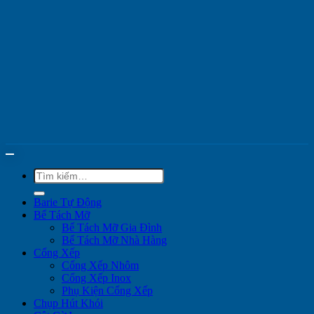
Tìm
kiếm:
Barie Tự Động
Bể Tách Mỡ
Bể Tách Mỡ Gia Đình
Bể Tách Mỡ Nhà Hàng
Cổng Xếp
Cổng Xếp Nhôm
Cổng Xếp Inox
Phụ Kiện Cổng Xếp
Chụp Hút Khói