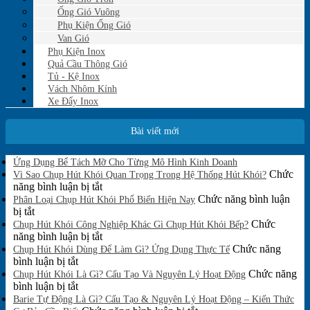
Ống Gió Vuông
Phụ Kiện Ống Gió
Van Gió
Phụ Kiện Inox
Quả Cầu Thông Gió
Tủ - Kệ Inox
Vách Nhôm Kính
Xe Đẩy Inox
Bài viết mới
Không
Ứng Dụng Bể Tách Mỡ Cho Từng Mô Hình Kinh Doanh
có
Chức
Vì Sao Chụp Hút Khói Quan Trọng Trong Hệ Thống Hút Khói?
bình
ở
năng bình luận bị tắt
luận
Vì
Chức năng bình luận
Phân Loại Chụp Hút Khói Phổ Biến Hiện Nay
ở
ở
Sao
bị tắt
Ứng
Phân
Chụp
Chức
Chụp Hút Khói Công Nghiệp Khác Gì Chụp Hút Khói Bếp?
Dụng
Loại
Hút
ở
năng bình luận bị tắt
Bể
Chụp
Khói
Chụp
Chức năng
Tách
Chụp Hút Khói Dùng Để Làm Gì? Ứng Dụng Thực Tế
Mỡ
Hút
ở
Quan
Hút
bình luận bị tắt
Cho
Khói
Chụp
Trọng
Khói
Chức năng
Chụp Hút Khói Là Gì? Cấu Tạo Và Nguyên Lý Hoạt Động
Từng
Phổ
Hút
ở
Trong
Công
bình luận bị tắt
Mô
Biến
Khói
Chụp
Hệ
Nghiệp
Barie Tự Động Là Gì? Cấu Tạo & Nguyên Lý Hoạt Động – Kiến Thức
Hình