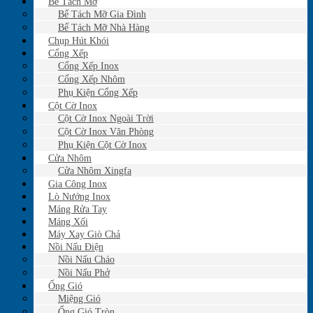
Bể Tách Mỡ
Bể Tách Mỡ Gia Đình
Bể Tách Mỡ Nhà Hàng
Chụp Hút Khói
Cổng Xếp
Cổng Xếp Inox
Cổng Xếp Nhôm
Phụ Kiện Cổng Xếp
Cột Cờ Inox
Cột Cờ Inox Ngoài Trời
Cột Cờ Inox Văn Phòng
Phụ Kiện Cột Cờ Inox
Cửa Nhôm
Cửa Nhôm Xingfa
Gia Công Inox
Lò Nướng Inox
Máng Rửa Tay
Máng Xối
Máy Xay Giò Chả
Nồi Nấu Điện
Nồi Nấu Cháo
Nồi Nấu Phở
Ống Gió
Miệng Gió
Ống Gió Tròn