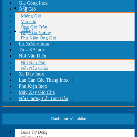
Gia Công Inox
Tin tức
Ống Gió
Miệng Gió
Van Gió
Ống Gió Tròn
Liên hệ
Ống Gió Vuông
Phụ Kiện Ống Gió
Lò Nướng Inox
Tủ – Kệ Inox
Nồi Nấu Điện
Nồi Nấu Phở
Nồi Nấu Cháo
Xe Đẩy Inox
Lan Can Cầu Thang Inox
Phụ Kiện Inox
Máy Xay Giò Chả
Nồi Chưng Cất Tinh Dầu
Danh mục sản phẩm
Barie Tự Động