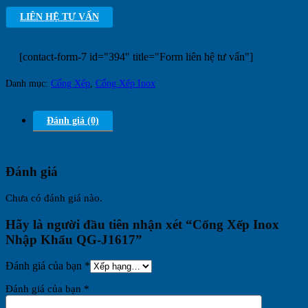
LIÊN HỆ TƯ VẤN
[contact-form-7 id="394" title="Form liên hệ tư vấn"]
Danh mục:
Cổng Xếp
,
Cổng Xếp Inox
Đánh giá (0)
Đánh giá
Chưa có đánh giá nào.
Hãy là người đầu tiên nhận xét “Cổng Xếp Inox
Nhập Khẩu QG-J1617”
Đánh giá của bạn
*
Đánh giá của bạn
*