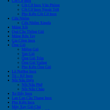
Cột Cờ Inox
Cột Cờ Inox Văn Phòng
Cột Cờ Inox Ngoài Trời
Phụ Kiện Cột Cờ Inox
Cửa Nhôm
Cửa Nhôm Xingfa
Máng Xối
Quả Cầu Thông Gió
Máng Rửa Tay
Gia Công Inox
Ống Gió
Miệng Gió
Van Gió
Ống Gió Tròn
Ống Gió Vuông
Phụ Kiện Ống Gió
Lò Nướng Inox
Tủ – Kệ Inox
Nồi Nấu Điện
Nồi Nấu Phở
Nồi Nấu Cháo
Xe Đẩy Inox
Lan Can Cầu Thang Inox
Phụ Kiện Inox
Máy Xay Giò Chả