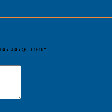
 nhập khẩu QG-L1619”