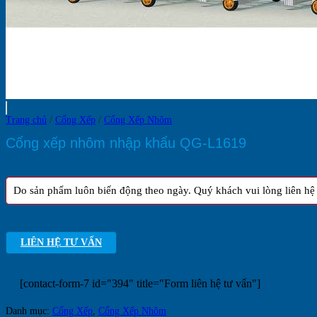
Trang chủ
/
Cổng Xếp
/
Cổng Xếp Nhôm
Cổng xếp nhôm nhập khẩu QG-L1619
Do sản phẩm luôn biến động theo ngày. Quý khách vui lòng liên hệ h
LIÊN HỆ TƯ VẤN
[contact-form-7 id="394" title="Form liên hệ tư vấn"]
Danh mục:
Cổng Xếp
,
Cổng Xếp Nhôm