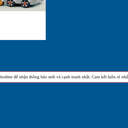
otline để nhận thông báo mới và cạnh tranh nhất. Cam kết luôn rẻ nhất