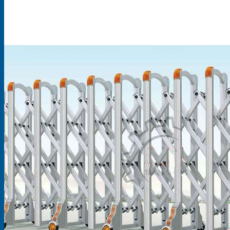
Mô
Hình
Kinh
Doanh