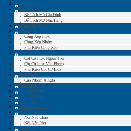
Barie Tự Động
Bể Tách Mỡ
Bể Tách Mỡ Gia Đình
Bể Tách Mỡ Nhà Hàng
Chụp Hút Khói
Cổng Xếp
Cổng Xếp Inox
Cổng Xếp Nhôm
Phụ Kiện Cổng Xếp
Cột Cờ Inox
Cột Cờ Inox Ngoài Trời
Cột Cờ Inox Văn Phòng
Phụ Kiện Cột Cờ Inox
Cửa Nhôm
Cửa Nhôm Xingfa
Gia Công Inox
Lò Nướng Inox
Máng Rửa Tay
Máng Xối
Máy Xay Giò Chả
Nồi Nấu Điện
Nồi Nấu Cháo
Nồi Nấu Phở
Ống Gió