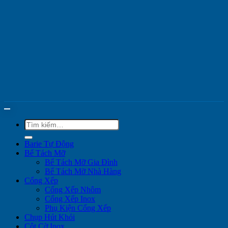
Tìm
kiếm:
Barie Tự Động
Bể Tách Mỡ
Bể Tách Mỡ Gia Đình
Bể Tách Mỡ Nhà Hàng
Cổng Xếp
Cổng Xếp Nhôm
Cổng Xếp Inox
Phụ Kiện Cổng Xếp
Chụp Hút Khói
Cột Cờ Inox