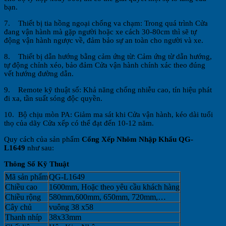
bạn.
7. Thiết bị tia hồng ngoại chống va chạm: Trong quá trình Cửa
đang vận hành mà gặp người hoặc xe cách 30-80cm thì sẽ tự
động vận hành ngược về, đảm bảo sự an toàn cho người và xe.
8. Thiết bị dẫn hướng bằng cảm ứng từ: Cảm ứng từ dẫn hướng,
tự động chỉnh xéo, bảo đảm Cửa vận hành chính xác theo đúng
vết hướng đường dẫn.
9. Remote kỹ thuật số: Khả năng chống nhiễu cao, tín hiệu phát
đi xa, tần suất sóng độc quyền.
10. Bộ chịu mòn PA: Giảm ma sát khi Cửa vận hành, kéo dài tuổi
thọ của dãy Cửa xếp có thể đạt đến 10-12 năm.
Quy cách của sản phẩm
Cổng Xếp Nhôm Nhập Khẩu QG-
L1649
như sau:
Thông Số Kỹ Thuật
Mã sản phẩm
QG-L1649
Chiều cao
1600mm, Hoặc theo yêu cầu khách hàng
Chiều rộng
580mm,600mm, 650mm, 720mm,…
Cây chủ
vuông 38 x58
Thanh nhíp
38x33mm