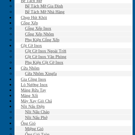
Bể Tách Mỡ
Bể Tách Mỡ Gia Đình
Bể Tách Mỡ Nhà Hàng
Chụp Hút Khói
Cổng Xếp
Cổng Xếp Inox
Cổng Xếp Nhôm
Phụ Kiện Cổng Xếp
Cột Cờ Inox
Cột Cờ Inox Ngoài Trời
Cột Cờ Inox Văn Phòng
Phụ Kiện Cột Cờ Inox
Cửa Nhôm
Cửa Nhôm Xingfa
Gia Công Inox
Lò Nướng Inox
Máng Rửa Tay
Máng Xối
Máy Xay Giò Chả
Nồi Nấu Điện
Nồi Nấu Cháo
Nồi Nấu Phở
Ống Gió
Miệng Gió
Ống Gió Tròn