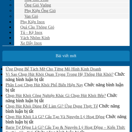
Ống Gió Vuông
Phụ Kiện Ống Gió
Van Gió
Phụ Kiện Inox
Quả Cầu Thông Gió
Tủ - Kệ Inox
Vách Nhôm Kính
Xe Đẩy Inox
Bài viết mới
Không
Ứng Dụng Bể Tách Mỡ Cho Từng Mô Hình Kinh Doanh
có
Chức
Vì Sao Chụp Hút Khói Quan Trọng Trong Hệ Thống Hút Khói?
bình
ở
năng bình luận bị tắt
luận
Vì
Chức năng bình luận
Phân Loại Chụp Hút Khói Phổ Biến Hiện Nay
ở
ở
Sao
bị tắt
Ứng
Phân
Chụp
Chức
Chụp Hút Khói Công Nghiệp Khác Gì Chụp Hút Khói Bếp?
Dụng
Loại
Hút
ở
năng bình luận bị tắt
Bể
Chụp
Khói
Chụp
Chức năng
Tách
Chụp Hút Khói Dùng Để Làm Gì? Ứng Dụng Thực Tế
Mỡ
Hút
ở
Quan
Hút
bình luận bị tắt
Cho
Khói
Chụp
Trọng
Khói
Chức năng
Chụp Hút Khói Là Gì? Cấu Tạo Và Nguyên Lý Hoạt Động
Từng
Phổ
Hút
ở
Trong
Công
bình luận bị tắt
Mô
Biến
Khói
Chụp
Hệ
Nghiệp
Barie Tự Động Là Gì? Cấu Tạo & Nguyên Lý Hoạt Động – Kiến Thức
Hình