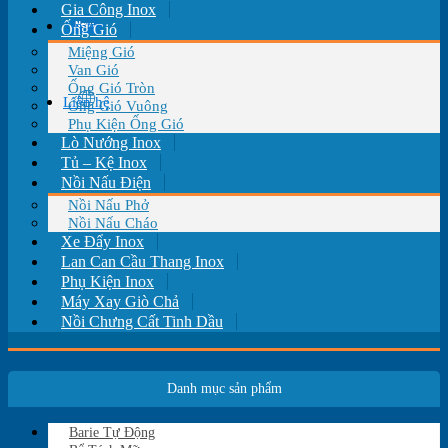
Gia Công Inox
Tin tức
Ống Gió
Miệng Gió
Van Gió
Ống Gió Tròn
Liên hệ
Ống Gió Vuông
Phụ Kiện Ống Gió
Lò Nướng Inox
Tủ – Kệ Inox
Nồi Nấu Điện
Nồi Nấu Phở
Nồi Nấu Cháo
Xe Đẩy Inox
Lan Can Cầu Thang Inox
Phụ Kiện Inox
Máy Xay Giò Chả
Nồi Chưng Cất Tinh Dầu
Danh mục sản phẩm
Barie Tự Động