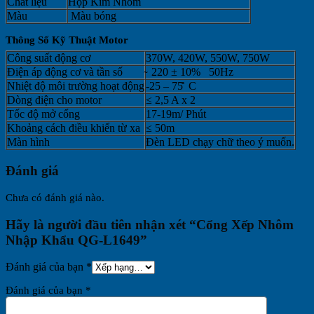
Chất liệu
Hộp Kim Nhôm
Màu
Màu bóng
Thông Số Kỹ Thuật Motor
Công suất động cơ
370W, 420W, 550W, 750W
Điện áp động cơ và tần số
̴ 220 ± 10% 50Hz
Nhiệt độ môi trường hoạt động
-25 – 75̊̊ C
Dòng điện cho motor
≤ 2,5 A x 2
Tốc độ mở cổng
17-19m/ Phút
Khoảng cách điều khiển từ xa
≤ 50m
Màn hình
Đèn LED chạy chữ theo ý muốn.
Đánh giá
Chưa có đánh giá nào.
Hãy là người đầu tiên nhận xét “Cổng Xếp Nhôm
Nhập Khẩu QG-L1649”
Đánh giá của bạn
*
Đánh giá của bạn
*