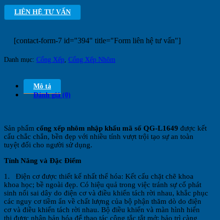
LIÊN HỆ TƯ VẤN
[contact-form-7 id="394" title="Form liên hệ tư vấn"]
Danh mục:
Cổng Xếp
,
Cổng Xếp Nhôm
Mô tả
Đánh giá (0)
Sản phẩm
cổng xếp nhôm nhập khẩu mã số QG-L1649
được kết
cấu chắc chắn, bền đẹp với nhiều tính vượt trội tạo sự an toàn
tuyệt đối cho người sử dụng.
Tính Năng và Đặc Điểm
1. Điện cơ được thiết kế nhất thể hóa: Kết cấu chặt chẽ khoa
khoa học; bề ngoài đẹp. Có hiệu quả trong việc tránh sự cố phát
sinh nối sai dây do điện cơ và điều khiển tách rời nhau, khắc phục
các nguy cơ tiềm ẩn về chất lượng của bộ phận thăm dò do điện
cơ và điều khiển tách rời nhau. Bộ điều khiển và màn hình hiển
thị được nhân bản hóa để thao tác công tắc tắt mở; bảo trì càng