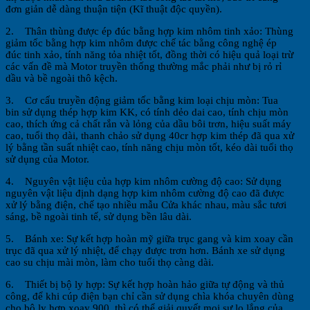
đơn giản dễ dàng thuận tiện (Kĩ thuật độc quyền).
2. Thân thùng được ép đúc bằng hợp kim nhôm tinh xảo: Thùng
giảm tốc bằng hợp kim nhôm được chế tác bằng công nghệ ép
đúc tinh xảo, tính năng tỏa nhiệt tốt, đồng thời có hiệu quả loại trừ
các vấn đề mà Motor truyền thống thường mắc phải như bị rỏ rỉ
dầu và bề ngoài thô kệch.
3. Cơ cấu truyền động giảm tốc bằng kim loại chịu mòn: Tua
bin sử dụng thép hợp kim KK, có tính dẻo dai cao, tính chịu mòn
cao, thích ứng cả chất rắn và lỏng của dầu bôi trơn, hiệu suất máy
cao, tuổi thọ dài, thanh chảo sử dụng 40cr hợp kim thép đã qua xử
lý bằng tần suất nhiệt cao, tính năng chịu mòn tốt, kéo dài tuổi thọ
sử dụng của Motor.
4. Nguyên vật liệu của hợp kim nhôm cường độ cao: Sử dụng
nguyên vật liệu định dạng hợp kim nhôm cường độ cao đã được
xử lý bằng điện, chế tạo nhiều mẫu Cửa khác nhau, màu sắc tươi
sáng, bề ngoài tinh tế, sử dụng bền lâu dài.
5. Bánh xe: Sự kết hợp hoàn mỹ giữa trục gang và kim xoay cần
trục đã qua xử lý nhiệt, để chạy được trơn hơn. Bánh xe sử dụng
cao su chịu mài mòn, làm cho tuổi thọ càng dài.
6. Thiết bị bộ ly hợp: Sự kết hợp hoàn hảo giữa tự động và thủ
công, để khi cúp điện bạn chỉ cần sử dụng chìa khóa chuyên dùng
cho bộ ly hợp xoay 900, thì có thể giải quyết mọi sự lo lắng của