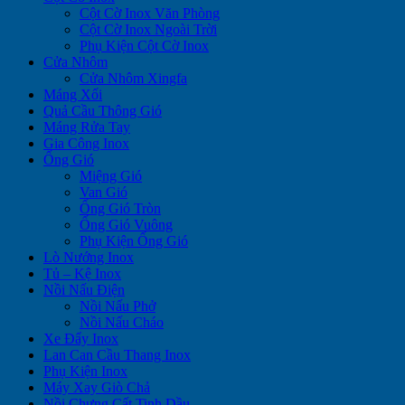
Cột Cờ Inox Văn Phòng
Cột Cờ Inox Ngoài Trời
Phụ Kiện Cột Cờ Inox
Cửa Nhôm
Cửa Nhôm Xingfa
Máng Xối
Quả Cầu Thông Gió
Máng Rửa Tay
Gia Công Inox
Ống Gió
Miệng Gió
Van Gió
Ống Gió Tròn
Ống Gió Vuông
Phụ Kiện Ống Gió
Lò Nướng Inox
Tủ – Kệ Inox
Nồi Nấu Điện
Nồi Nấu Phở
Nồi Nấu Cháo
Xe Đẩy Inox
Lan Can Cầu Thang Inox
Phụ Kiện Inox
Máy Xay Giò Chả
Nồi Chưng Cất Tinh Dầu