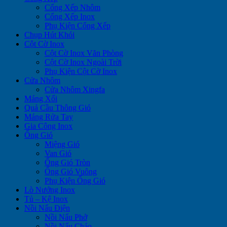
Cổng Xếp Nhôm
Cổng Xếp Inox
Phụ Kiện Cổng Xếp
Chụp Hút Khói
Cột Cờ Inox
Cột Cờ Inox Văn Phòng
Cột Cờ Inox Ngoài Trời
Phụ Kiện Cột Cờ Inox
Cửa Nhôm
Cửa Nhôm Xingfa
Máng Xối
Quả Cầu Thông Gió
Máng Rửa Tay
Gia Công Inox
Ống Gió
Miệng Gió
Van Gió
Ống Gió Tròn
Ống Gió Vuông
Phụ Kiện Ống Gió
Lò Nướng Inox
Tủ – Kệ Inox
Nồi Nấu Điện
Nồi Nấu Phở
Nồi Nấu Cháo