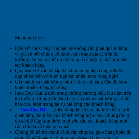
Mang xoi inox
Đến với Inox Duy Hải bạn sẽ không cần phải quá lo lắng
về giá cả bởi chúng tôi luôn cạnh tranh giá cả trên thị
trường liên tục mà từ đó đưa ra giá cả hợp lý nhất khi đến
tay khách hàng
Quy trình tư vấn và lắp đặt chuyên nghiệp cùng với đội
ngũ nhân viên có kinh nghiệm nhiều năm trong nghề
Giá thành và chất lượng luôn là tiêu chí hàng đầu để luôn
khiến khách hàng hài lòng
Inox Duy Hải là một trong những thương hiệu lâu năm trên
thị trường. Chúng tôi đảm bảo sản phẩm chất lượng, có độ
bền cao, luôn mang lại sự hài lòng cho khách hàng.
, hiện đang là cái tên thu hút nhiều lượt
Inox Duy Hải
quan tâm, tìm kiếm của khách hàng hiện nay. Chúng tôi tự
tin có thể đáp ứng được mọi yêu cầu của khách hàng một
cách tối đa và hiệu quả nhất.
Chúng tôi hỗ trợ chính sách vận chuyển, giao hàng hoặc thi
công, lắp đặt máng xối inox nếu khách hàng yêu cầu.