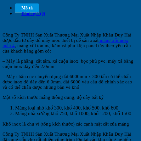
Mô tả
Đánh giá (0)
Công Ty TNHH Sản Xuất Thương Mại Xuất Nhập Khẩu Duy Hải
được đầu tư đầy đủ máy móc thiết bị để sản xuất
máng xối inox
mẫu 4
, máng xối tôn mạ kẽm và phụ kiện panel tùy theo yêu cầu
của khách hàng gồm có:
– Máy là phẳng, cắt tấm, xả cuộn inox, bọc phủ pvc, máy xả băng
cuộn inox dày đến 2.0mm
– Máy chấn cnc chuyên dụng dài 6000mm x 300 tấn có thể chấn
được inox độ dày đến 6.0mm. dài 6000 yêu cầu độ chính xác cao
và có thể chấn được những bản vẽ khó
Một số kích thước máng thông dụng, độ dày bất kỳ
Máng loại nhỏ khổ 300, khổ 400, khổ 500, khổ 600,
Máng nhà xưởng khổ 750, khổ 1000, khổ 1200, khổ 1500
Khổ inox là chu vi (tổng kích thước) các cạnh mặt cắt của máng
Công Ty TNHH Sản Xuất Thương Mại Xuất Nhập Khẩu Duy Hải
đã cung cấp cho rất nhiều công trình lớn tại các khu công nghiệp