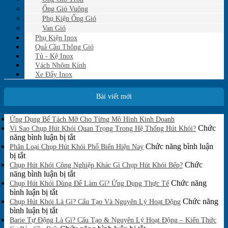
Ống Gió Vuông
Phụ Kiện Ống Gió
Van Gió
Phụ Kiện Inox
Quả Cầu Thông Gió
Tủ - Kệ Inox
Vách Nhôm Kính
Xe Đẩy Inox
Bài viết mới
Không
Ứng Dụng Bể Tách Mỡ Cho Từng Mô Hình Kinh Doanh
có
Chức
Vì Sao Chụp Hút Khói Quan Trọng Trong Hệ Thống Hút Khói?
bình
ở
năng bình luận bị tắt
luận
Vì
Chức năng bình luận
Phân Loại Chụp Hút Khói Phổ Biến Hiện Nay
ở
ở
Sao
bị tắt
Ứng
Phân
Chụp
Chức
Chụp Hút Khói Công Nghiệp Khác Gì Chụp Hút Khói Bếp?
Dụng
Loại
Hút
ở
năng bình luận bị tắt
Bể
Chụp
Khói
Chụp
Chức năng
Tách
Chụp Hút Khói Dùng Để Làm Gì? Ứng Dụng Thực Tế
Mỡ
Hút
ở
Quan
Hút
bình luận bị tắt
Cho
Khói
Chụp
Trọng
Khói
Chức năng
Chụp Hút Khói Là Gì? Cấu Tạo Và Nguyên Lý Hoạt Động
Từng
Phổ
Hút
ở
Trong
Công
bình luận bị tắt
Mô
Biến
Khói
Chụp
Hệ
Nghiệp
Barie Tự Động Là Gì? Cấu Tạo & Nguyên Lý Hoạt Động – Kiến Thức
Hình