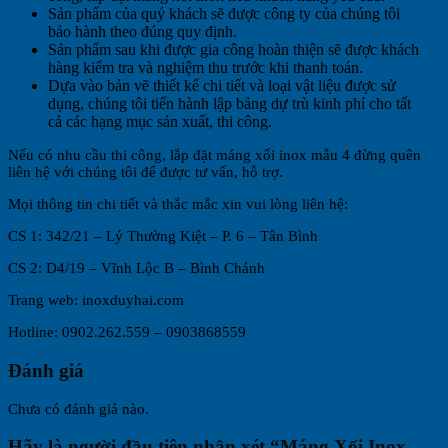
Sản phẩm của quý khách sẽ được công ty của chúng tôi
bảo hành theo đúng quy định.
Sản phẩm sau khi được gia công hoàn thiện sẽ được khách
hàng kiểm tra và nghiệm thu trước khi thanh toán.
Dựa vào bản vẽ thiết kế chi tiết và loại vật liệu được sử
dụng, chúng tôi tiến hành lập bảng dự trù kinh phí cho tất
cả các hạng mục sản xuất, thi công.
Nếu có nhu cầu thi công, lắp đặt máng xối inox mẫu 4 đừng quên
liên hệ với chúng tôi để được tư vấn, hỗ trợ.
Mọi thông tin chi tiết và thắc mắc xin vui lòng liên hệ:
CS 1: 342/21 – Lý Thường Kiệt – P. 6 – Tân Bình
CS 2: D4/19 – Vĩnh Lộc B – Bình Chánh
Trang web: inoxduyhai.com
Hotline: 0902.262.559 – 0903868559
Đánh giá
Chưa có đánh giá nào.
Hãy là người đầu tiên nhận xét “Máng Xối Inox