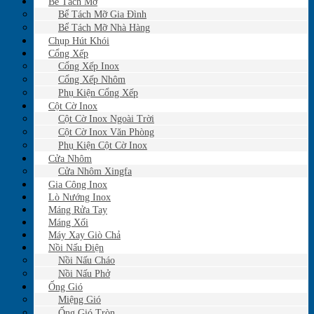
Bể Tách Mỡ
Bể Tách Mỡ Gia Đình
Bể Tách Mỡ Nhà Hàng
Chụp Hút Khói
Cổng Xếp
Cổng Xếp Inox
Cổng Xếp Nhôm
Phụ Kiện Cổng Xếp
Cột Cờ Inox
Cột Cờ Inox Ngoài Trời
Cột Cờ Inox Văn Phòng
Phụ Kiện Cột Cờ Inox
Cửa Nhôm
Cửa Nhôm Xingfa
Gia Công Inox
Lò Nướng Inox
Máng Rửa Tay
Máng Xối
Máy Xay Giò Chả
Nồi Nấu Điện
Nồi Nấu Cháo
Nồi Nấu Phở
Ống Gió
Miệng Gió
Ống Gió Tròn