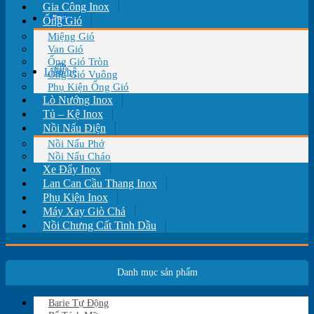
Gia Công Inox
Tin tức
Ống Gió
Miệng Gió
Van Gió
Ống Gió Tròn
Liên hệ
Ống Gió Vuông
Phụ Kiện Ống Gió
Lò Nướng Inox
Tủ – Kệ Inox
Nồi Nấu Điện
Nồi Nấu Phở
Nồi Nấu Cháo
Xe Đẩy Inox
Lan Can Cầu Thang Inox
Phụ Kiện Inox
Máy Xay Giò Chả
Nồi Chưng Cất Tinh Dầu
Danh mục sản phẩm
Barie Tự Động