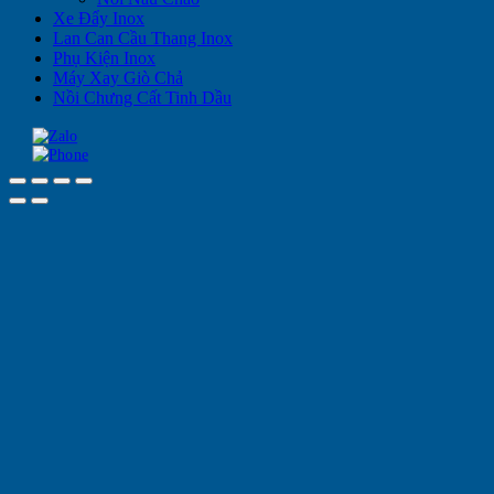
Xe Đẩy Inox
Lan Can Cầu Thang Inox
Phụ Kiện Inox
Máy Xay Giò Chả
Nồi Chưng Cất Tinh Dầu