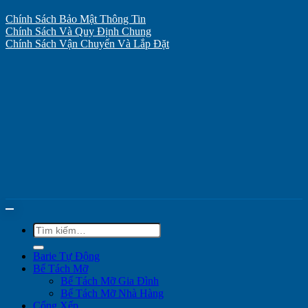
Chính Sách Bảo Mật Thông Tin
Chính Sách Và Quy Định Chung
Chính Sách Vận Chuyển Và Lắp Đặt
Tìm
kiếm:
Barie Tự Động
Bể Tách Mỡ
Bể Tách Mỡ Gia Đình
Bể Tách Mỡ Nhà Hàng
Cổng Xếp