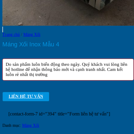
Trang chủ
/
Máng Xối
Máng Xối Inox Mẫu 4
Do sản phẩm luôn biến động theo ngày. Quý khách vui lòng liên
hệ hotline để nhận thông báo mới và cạnh tranh nhất. Cam kết
luôn rẻ nhất thị trường
LIÊN HỆ TƯ VẤN
[contact-form-7 id="394" title="Form liên hệ tư vấn"]
Danh mục:
Máng Xối