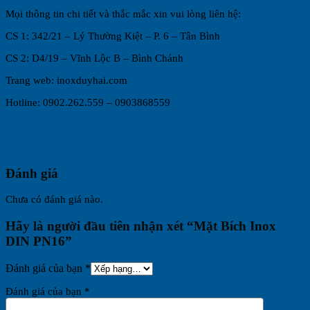
Mọi thông tin chi tiết và thắc mắc xin vui lòng liên hệ:
CS 1: 342/21 – Lý Thường Kiệt – P. 6 – Tân Bình
CS 2: D4/19 – Vĩnh Lộc B – Bình Chánh
Trang web: inoxduyhai.com
Hotline: 0902.262.559 – 0903868559
Đánh giá
Chưa có đánh giá nào.
Hãy là người đầu tiên nhận xét “Mặt Bích Inox
DIN PN16”
Đánh giá của bạn
*
Đánh giá của bạn
*