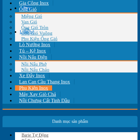
Gia Công Inox
Tin tức
Ống Gió
Miệng Gió
Van Gió
Ống Gió Tròn
Liên hệ
Ống Gió Vuông
Phụ Kiện Ống Gió
Lò Nướng Inox
Tủ – Kệ Inox
Nồi Nấu Điện
Nồi Nấu Phở
Nồi Nấu Cháo
Xe Đẩy Inox
Lan Can Cầu Thang Inox
Phụ Kiện Inox
Máy Xay Giò Chả
Nồi Chưng Cất Tinh Dầu
Danh mục sản phẩm
Barie Tự Động