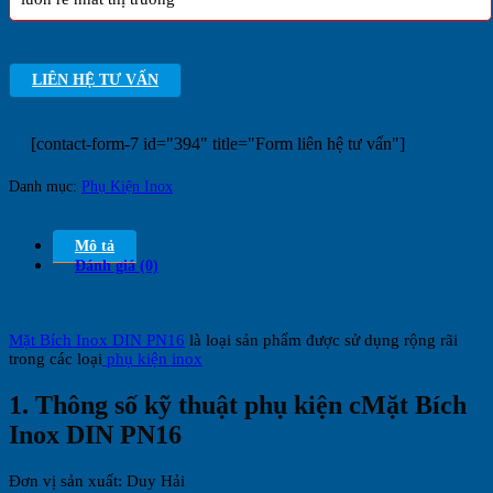
LIÊN HỆ TƯ VẤN
[contact-form-7 id="394" title="Form liên hệ tư vấn"]
Danh mục:
Phụ Kiện Inox
Mô tả
Đánh giá (0)
Mặt Bích Inox DIN PN16
là loại sản phẩm được sử dụng rộng rãi
trong các loại
phụ kiện inox
1. Thông số kỹ thuật phụ kiện cMặt Bích
Inox DIN PN16
Đơn vị sản xuất: Duy Hải