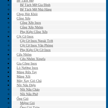
Bể Tách Mỡ
Bể Tách Mỡ Gia Đình
Bể Tách Mỡ Nhà Hàng
Chụp Hút Khói
Cổng Xếp
Cổng Xếp Inox
Cổng Xếp Nhôm
Phụ Kiện Cổng Xếp
Cột Cờ Inox
Cột Cờ Inox Ngoài Trời
Cột Cờ Inox Văn Phòng
Phụ Kiện Cột Cờ Inox
Cửa Nhôm
Cửa Nhôm Xingfa
Gia Công Inox
Lò Nướng Inox
Máng Rửa Tay
Máng Xối
Máy Xay Giò Chả
Nồi Nấu Điện
Nồi Nấu Cháo
Nồi Nấu Phở
Ống Gió
Miệng Gió
Ống Gió Tròn