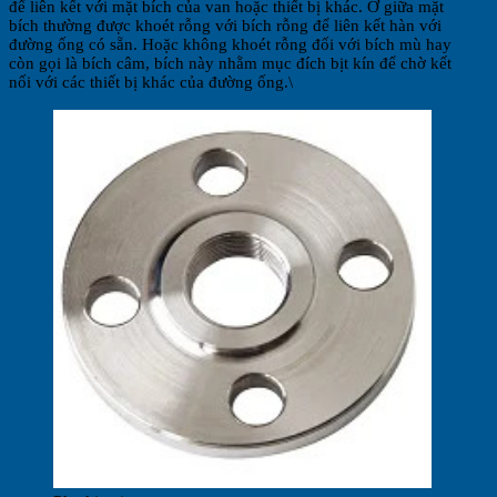
để liên kết với mặt bích của van hoặc thiết bị khác. Ở giữa mặt
bích thường được khoét rỗng với bích rỗng để liên kết hàn với
đường ống có sẵn. Hoặc không khoét rỗng đối với bích mù hay
còn gọi là bích câm, bích này nhằm mục đích bịt kín để chờ kết
nối với các thiết bị khác của đường ống.\