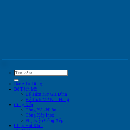
Tìm
kiếm:
Barie Tự Động
Bể Tách Mỡ
Bể Tách Mỡ Gia Đình
Bể Tách Mỡ Nhà Hàng
Cổng Xếp
Cổng Xếp Nhôm
Cổng Xếp Inox
Phụ Kiện Cổng Xếp
Chụp Hút Khói