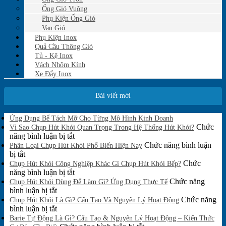
Ống Gió Vuông
Phụ Kiện Ống Gió
Van Gió
Phụ Kiện Inox
Quả Cầu Thông Gió
Tủ - Kệ Inox
Vách Nhôm Kính
Xe Đẩy Inox
Bài viết mới
Không
Ứng Dụng Bể Tách Mỡ Cho Từng Mô Hình Kinh Doanh
có
Chức
Vì Sao Chụp Hút Khói Quan Trọng Trong Hệ Thống Hút Khói?
bình
ở
năng bình luận bị tắt
luận
Vì
Chức năng bình luận
Phân Loại Chụp Hút Khói Phổ Biến Hiện Nay
ở
ở
Sao
bị tắt
Ứng
Phân
Chụp
Chức
Chụp Hút Khói Công Nghiệp Khác Gì Chụp Hút Khói Bếp?
Dụng
Loại
Hút
ở
năng bình luận bị tắt
Bể
Chụp
Khói
Chụp
Chức năng
Tách
Chụp Hút Khói Dùng Để Làm Gì? Ứng Dụng Thực Tế
Mỡ
Hút
ở
Quan
Hút
bình luận bị tắt
Cho
Khói
Chụp
Trọng
Khói
Chức năng
Chụp Hút Khói Là Gì? Cấu Tạo Và Nguyên Lý Hoạt Động
Từng
Phổ
Hút
ở
Trong
Công
bình luận bị tắt
Mô
Biến
Khói
Chụp
Hệ
Nghiệp
Barie Tự Động Là Gì? Cấu Tạo & Nguyên Lý Hoạt Động – Kiến Thức
Hình