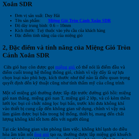
Xoắn SDR
Đơn vị sản xuất: Duy Hải
Tên sản phẩm:
Miệng Gió Tròn Cánh Xoắn SDR
Độ dày trung bình: 0.6 – 10mm
Kích thước: Tuỳ thuộc vào yêu cầu của khách hàng
Đặc điểm tính năng của của miệng gió
2, Đặc điểm và tính năng của Miệng Gió Tròn
Cánh Xoắn SDR
Cửa gió hay còn được gọi
miệng gió
có thể nói là điểm đầu và
điểm cuối trong hệ thống thông gió, chính vì vậy đây là sự lựa
chọn loại nào phù hợp, kích thước như thế nào là điều quan trọng
quyết định đến kỹ thuật cũng như tính thẩm mỹ của công trình
Một số miệng gió thường được lắp đặt trước đường gió hồi: miệng
gió nan thẳng, miệng gió nan T, miệng gió 2 lớp, và có kèm thêm
lưới lọc bụi có chức năng lọc bụi bẩn, trước khi đưa không khí
vào thiết bị cung cấp đến không gian sử dụng, chính vì vậy mà
làm giảm được bụi bẩn trong hệ thống, thiết bị, mang đến chất
lượng không khí tốt hơn đến với người dùng
Tại các không gian văn phòng làm việc, không khí lạnh do điều
hòa âm trần nối
ống gió
tạo ra, thường được lắp miệng gió khuếch