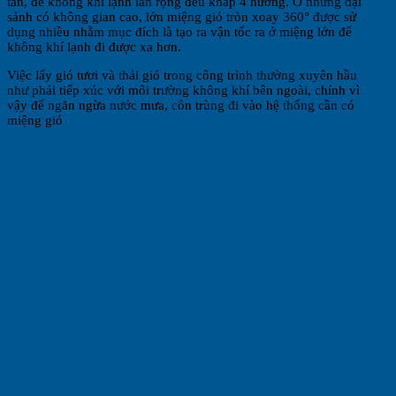
tán, để không khí lạnh lan rộng đều khắp 4 hướng. Ở những đại
sảnh có không gian cao, lớn miệng gió tròn xoay 360° được sử
dụng nhiều nhằm mục đích là tạo ra vận tốc ra ở miệng lớn để
không khí lạnh đi được xa hơn.
Việc lấy gió tươi và thải gió trong công trình thường xuyên hầu
như phải tiếp xúc với môi trường không khí bên ngoài, chính vì
vậy để ngăn ngừa nước mưa, côn trùng đi vào hệ thống cần có
miệng gió