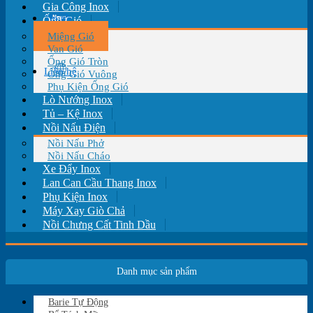
Gia Công Inox
Tin tức
Ống Gió
Miệng Gió
Van Gió
Ống Gió Tròn
Liên hệ
Ống Gió Vuông
Phụ Kiện Ống Gió
Lò Nướng Inox
Tủ – Kệ Inox
Nồi Nấu Điện
Nồi Nấu Phở
Nồi Nấu Cháo
Xe Đẩy Inox
Lan Can Cầu Thang Inox
Phụ Kiện Inox
Máy Xay Giò Chả
Nồi Chưng Cất Tinh Dầu
Danh mục sản phẩm
Barie Tự Động