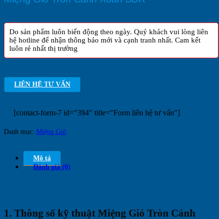
Do sản phẩm luôn biến động theo ngày. Quý khách vui lòng liên
hệ hotline để nhận thông báo mới và cạnh tranh nhất. Cam kết
luôn rẻ nhất thị trường
LIÊN HỆ TƯ VẤN
[contact-form-7 id="394" title="Form liên hệ tư vấn"]
Danh mục:
Miệng Gió
Mô tả
Đánh giá (0)
1. Thông số kỹ thuật Miệng Gió Tròn Cánh