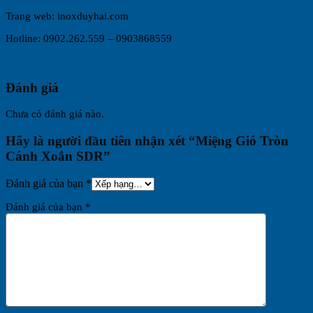
Trang web: inoxduyhai.com
Hotline: 0902.262.559 – 0903868559
Đánh giá
Chưa có đánh giá nào.
Hãy là người đầu tiên nhận xét “Miệng Gió Tròn
Cánh Xoắn SDR”
Đánh giá của bạn
*
Đánh giá của bạn
*