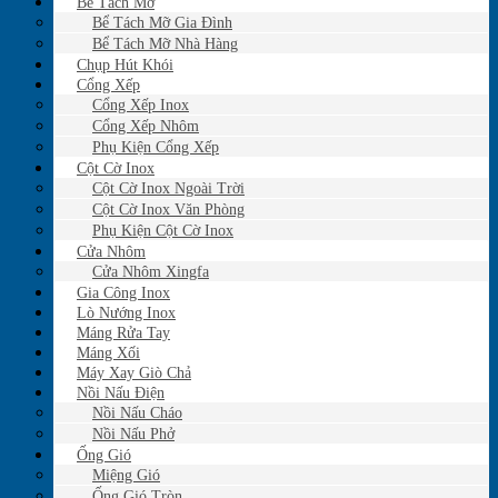
Bể Tách Mỡ
Bể Tách Mỡ Gia Đình
Bể Tách Mỡ Nhà Hàng
Chụp Hút Khói
Cổng Xếp
Cổng Xếp Inox
Cổng Xếp Nhôm
Phụ Kiện Cổng Xếp
Cột Cờ Inox
Cột Cờ Inox Ngoài Trời
Cột Cờ Inox Văn Phòng
Phụ Kiện Cột Cờ Inox
Cửa Nhôm
Cửa Nhôm Xingfa
Gia Công Inox
Lò Nướng Inox
Máng Rửa Tay
Máng Xối
Máy Xay Giò Chả
Nồi Nấu Điện
Nồi Nấu Cháo
Nồi Nấu Phở
Ống Gió
Miệng Gió
Ống Gió Tròn