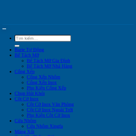
Tìm
kiếm:
Barie Tự Động
Bể Tách Mỡ
Bể Tách Mỡ Gia Đình
Bể Tách Mỡ Nhà Hàng
Cổng Xếp
Cổng Xếp Nhôm
Cổng Xếp Inox
Phụ Kiện Cổng Xếp
Chụp Hút Khói
Cột Cờ Inox
Cột Cờ Inox Văn Phòng
Cột Cờ Inox Ngoài Trời
Phụ Kiện Cột Cờ Inox
Cửa Nhôm
Cửa Nhôm Xingfa
Máng Xối