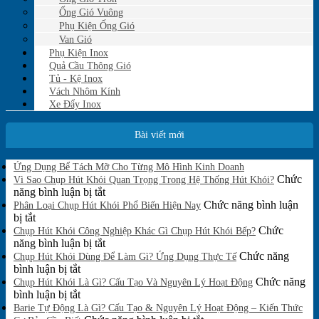
Ống Gió Vuông
Phụ Kiện Ống Gió
Van Gió
Phụ Kiện Inox
Quả Cầu Thông Gió
Tủ - Kệ Inox
Vách Nhôm Kính
Xe Đẩy Inox
Bài viết mới
Không
Ứng Dụng Bể Tách Mỡ Cho Từng Mô Hình Kinh Doanh
có
Chức
Vì Sao Chụp Hút Khói Quan Trọng Trong Hệ Thống Hút Khói?
bình
ở
năng bình luận bị tắt
luận
Vì
Chức năng bình luận
Phân Loại Chụp Hút Khói Phổ Biến Hiện Nay
ở
ở
Sao
bị tắt
Ứng
Phân
Chụp
Chức
Chụp Hút Khói Công Nghiệp Khác Gì Chụp Hút Khói Bếp?
Dụng
Loại
Hút
ở
năng bình luận bị tắt
Bể
Chụp
Khói
Chụp
Chức năng
Tách
Chụp Hút Khói Dùng Để Làm Gì? Ứng Dụng Thực Tế
Mỡ
Hút
ở
Quan
Hút
bình luận bị tắt
Cho
Khói
Chụp
Trọng
Khói
Chức năng
Chụp Hút Khói Là Gì? Cấu Tạo Và Nguyên Lý Hoạt Động
Từng
Phổ
Hút
ở
Trong
Công
bình luận bị tắt
Mô
Biến
Khói
Chụp
Hệ
Nghiệp
Barie Tự Động Là Gì? Cấu Tạo & Nguyên Lý Hoạt Động – Kiến Thức
Hình