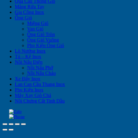
Quả Cầu Thông Gió
Máng Rửa Tay
Gia Công Inox
Ống Gió
Miệng Gió
Van Gió
Ống Gió Tròn
Ống Gió Vuông
Phụ Kiện Ống Gió
Lò Nướng Inox
Tủ – Kệ Inox
Nồi Nấu Điện
Nồi Nấu Phở
Nồi Nấu Cháo
Xe Đẩy Inox
Lan Can Cầu Thang Inox
Phụ Kiện Inox
Máy Xay Giò Chả
Nồi Chưng Cất Tinh Dầu