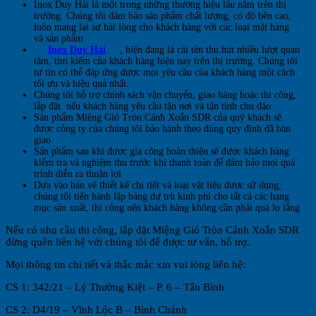
Inox Duy Hải là một trong những thương hiệu lâu năm trên thị
trường. Chúng tôi đảm bảo sản phẩm chất lượng, có độ bền cao,
luôn mang lại sự hài lòng cho khách hàng với các loại mặt hàng
và sản phẩm
Inox Duy Hải
, hiện đang là cái tên thu hút nhiều lượt quan
tâm, tìm kiếm của khách hàng hiện nay trên thị trường. Chúng tôi
tự tin có thể đáp ứng được mọi yêu cầu của khách hàng một cách
tối ưu và hiệu quả nhất.
Chúng tôi hỗ trợ chính sách vận chuyển, giao hàng hoặc thi công,
lắp đặt nếu khách hàng yêu cầu tận nơi và tận tình chu đáo
Sản phẩm Miệng Gió Tròn Cánh Xoắn SDR của quý khách sẽ
được công ty của chúng tôi bảo hành theo đúng quy định đã bàn
giao
Sản phẩm sau khi được gia công hoàn thiện sẽ được khách hàng
kiểm tra và nghiệm thu trước khi thanh toán để đảm bảo mọi quá
trình diễn ra thuận lợi
Dựa vào bản vẽ thiết kế chi tiết và loại vật liệu được sử dụng,
chúng tôi tiến hành lập bảng dự trù kinh phí cho tất cả các hạng
mục sản xuất, thi công nên khách hàng không cần phải quá lo lắng
Nếu có nhu cầu thi công, lắp đặt Miệng Gió Tròn Cánh Xoắn SDR
đừng quên liên hệ với chúng tôi để được tư vấn, hỗ trợ.
Mọi thông tin chi tiết và thắc mắc xin vui lòng liên hệ:
CS 1: 342/21 – Lý Thường Kiệt – P. 6 – Tân Bình
CS 2: D4/19 – Vĩnh Lộc B – Bình Chánh