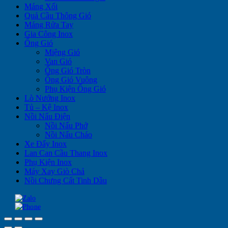
Máng Xối
Quả Cầu Thông Gió
Máng Rửa Tay
Gia Công Inox
Ống Gió
Miệng Gió
Van Gió
Ống Gió Tròn
Ống Gió Vuông
Phụ Kiện Ống Gió
Lò Nướng Inox
Tủ – Kệ Inox
Nồi Nấu Điện
Nồi Nấu Phở
Nồi Nấu Cháo
Xe Đẩy Inox
Lan Can Cầu Thang Inox
Phụ Kiện Inox
Máy Xay Giò Chả
Nồi Chưng Cất Tinh Dầu