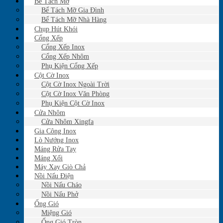
Bể Tách Mỡ
Bể Tách Mỡ Gia Đình
Bể Tách Mỡ Nhà Hàng
Chụp Hút Khói
Cổng Xếp
Cổng Xếp Inox
Cổng Xếp Nhôm
Phụ Kiện Cổng Xếp
Cột Cờ Inox
Cột Cờ Inox Ngoài Trời
Cột Cờ Inox Văn Phòng
Phụ Kiện Cột Cờ Inox
Cửa Nhôm
Cửa Nhôm Xingfa
Gia Công Inox
Lò Nướng Inox
Máng Rửa Tay
Máng Xối
Máy Xay Giò Chả
Nồi Nấu Điện
Nồi Nấu Cháo
Nồi Nấu Phở
Ống Gió
Miệng Gió
Ống Gió Tròn