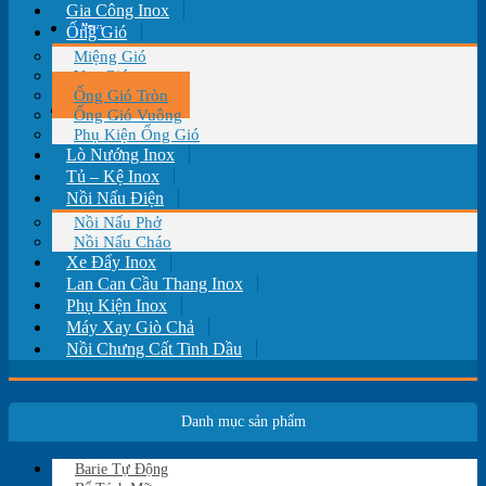
Gia Công Inox
Tin tức
Ống Gió
Miệng Gió
Van Gió
Ống Gió Tròn
Liên hệ
Ống Gió Vuông
Phụ Kiện Ống Gió
Lò Nướng Inox
Tủ – Kệ Inox
Nồi Nấu Điện
Nồi Nấu Phở
Nồi Nấu Cháo
Xe Đẩy Inox
Lan Can Cầu Thang Inox
Phụ Kiện Inox
Máy Xay Giò Chả
Nồi Chưng Cất Tinh Dầu
Danh mục sản phẩm
Barie Tự Động