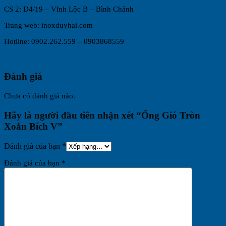
CS 2: D4/19 – Vĩnh Lộc B – Bình Chánh
Trang web: inoxduyhai.com
Hotline: 0902.262.559 – 0903868559
Đánh giá
Chưa có đánh giá nào.
Hãy là người đầu tiên nhận xét “Ống Gió Tròn
Xoắn Bích V”
Đánh giá của bạn
*
Đánh giá của bạn
*