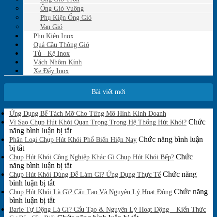
Ống Gió Vuông
Phụ Kiện Ống Gió
Van Gió
Phụ Kiện Inox
Quả Cầu Thông Gió
Tủ - Kệ Inox
Vách Nhôm Kính
Xe Đẩy Inox
Bài viết mới
Không
Ứng Dụng Bể Tách Mỡ Cho Từng Mô Hình Kinh Doanh
có
Chức
Vì Sao Chụp Hút Khói Quan Trọng Trong Hệ Thống Hút Khói?
bình
ở
năng bình luận bị tắt
luận
Vì
Chức năng bình luận
Phân Loại Chụp Hút Khói Phổ Biến Hiện Nay
ở
ở
Sao
bị tắt
Ứng
Phân
Chụp
Chức
Chụp Hút Khói Công Nghiệp Khác Gì Chụp Hút Khói Bếp?
Dụng
Loại
Hút
ở
năng bình luận bị tắt
Bể
Chụp
Khói
Chụp
Chức năng
Tách
Chụp Hút Khói Dùng Để Làm Gì? Ứng Dụng Thực Tế
Mỡ
Hút
ở
Quan
Hút
bình luận bị tắt
Cho
Khói
Chụp
Trọng
Khói
Chức năng
Chụp Hút Khói Là Gì? Cấu Tạo Và Nguyên Lý Hoạt Động
Từng
Phổ
Hút
ở
Trong
Công
bình luận bị tắt
Mô
Biến
Khói
Chụp
Hệ
Nghiệp
Barie Tự Động Là Gì? Cấu Tạo & Nguyên Lý Hoạt Động – Kiến Thức
Hình