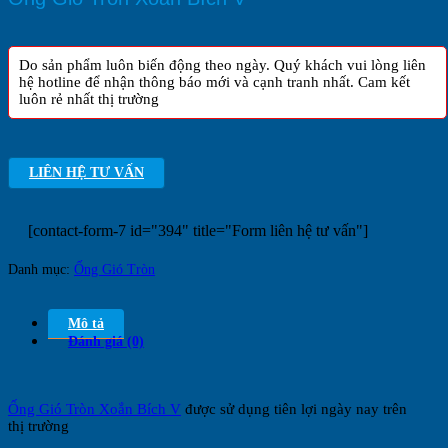
Do sản phẩm luôn biến động theo ngày. Quý khách vui lòng liên
hệ hotline để nhận thông báo mới và cạnh tranh nhất. Cam kết
luôn rẻ nhất thị trường
LIÊN HỆ TƯ VẤN
[contact-form-7 id="394" title="Form liên hệ tư vấn"]
Danh mục:
Ống Gió Tròn
Mô tả
Đánh giá (0)
Ống Gió Tròn Xoắn Bích V
được sử dụng tiên lợi ngày nay trên
thị trường