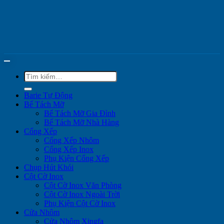
Tìm
kiếm:
Barie Tự Động
Bể Tách Mỡ
Bể Tách Mỡ Gia Đình
Bể Tách Mỡ Nhà Hàng
Cổng Xếp
Cổng Xếp Nhôm
Cổng Xếp Inox
Phụ Kiện Cổng Xếp
Chụp Hút Khói
Cột Cờ Inox
Cột Cờ Inox Văn Phòng
Cột Cờ Inox Ngoài Trời
Phụ Kiện Cột Cờ Inox
Cửa Nhôm
Cửa Nhôm Xingfa