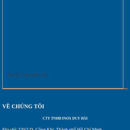
Ống Gió Tròn Ghép Tán
VỀ CHÚNG TÔI
CTY TNHH INOX DUY HẢI
Địa chỉ:
220/2 D. Công Khi, Thành phố Hồ Chí Minh