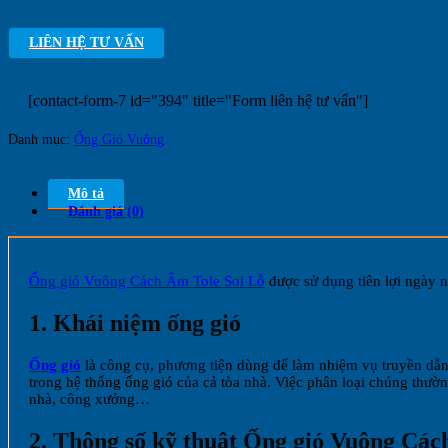
LIÊN HỆ TƯ VẤN
[contact-form-7 id="394" title="Form liên hệ tư vấn"]
Danh mục:
Ống Gió Vuông
Mô tả
Đánh giá (0)
Ống gió Vuông Cách Âm Tole Soi Lỗ
được sử dụng tiên lợi ngày n
1. Khái niệm ống gió
Ống gió
là công cụ, phương tiện dùng để làm nhiệm vụ truyền dẫn 
trong hệ thống ống gió của cả tòa nhà. Việc phân loại chúng thườ
nhà, công xưởng…
2. Thông số kỹ thuật Ống gió Vuông Các