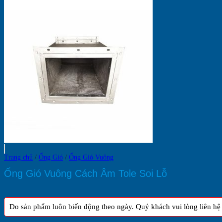
Mô
Hình
Kinh
Doanh
Trang chủ
/
Ống Gió
/
Ống Gió Vuông
Ống Gió Vuông Cách Âm Tole Soi Lỗ
Do sản phẩm luôn biến động theo ngày. Quý khách vui lòng liên hệ h