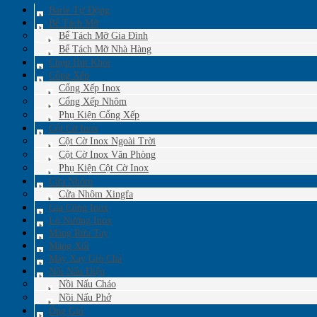
Barie Tự Động
Bể Tách Mỡ
Bể Tách Mỡ Gia Đình
Bể Tách Mỡ Nhà Hàng
Chụp Hút Khói
Cổng Xếp
Cổng Xếp Inox
Cổng Xếp Nhôm
Phụ Kiện Cổng Xếp
Cột Cờ Inox
Cột Cờ Inox Ngoài Trời
Cột Cờ Inox Văn Phòng
Phụ Kiện Cột Cờ Inox
Cửa Nhôm
Cửa Nhôm Xingfa
Gia Công Inox
Lò Nướng Inox
Máng Rửa Tay
Máng Xối
Máy Xay Giò Chả
Nồi Nấu Điện
Nồi Nấu Cháo
Nồi Nấu Phở
Ống Gió