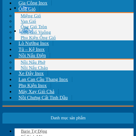
Gia Công Inox
Tin tức
Ống Gió
Miệng Gió
Van Gió
Ống Gió Tròn
Liên hệ
Ống Gió Vuông
Phụ Kiện Ống Gió
Lò Nướng Inox
Tủ – Kệ Inox
Nồi Nấu Điện
Nồi Nấu Phở
Nồi Nấu Cháo
Xe Đẩy Inox
Lan Can Cầu Thang Inox
Phụ Kiện Inox
Máy Xay Giò Chả
Nồi Chưng Cất Tinh Dầu
Danh mục sản phẩm
Barie Tự Động