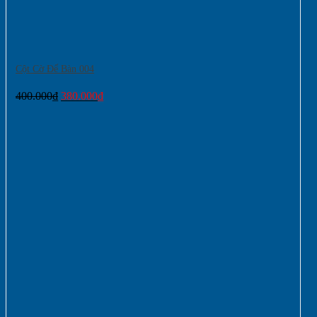
Cột Cờ Để Bàn 004
Giá
Giá
400.000
₫
380.000
₫
gốc
hiện
là:
tại
400.000₫.
là:
380.000₫.