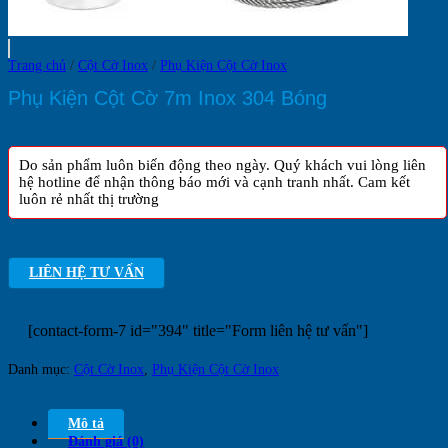
Trang chủ
/
Cột Cờ Inox
/
Phụ Kiện Cột Cờ Inox
Phụ Kiện Cột Cờ 7m Inox 304 Bóng
Do sản phẩm luôn biến động theo ngày. Quý khách vui lòng liên
hệ hotline để nhận thông báo mới và cạnh tranh nhất. Cam kết
luôn rẻ nhất thị trường
LIÊN HỆ TƯ VẤN
[contact-form-7 id="394" title="Form liên hệ tư vấn"]
Danh mục:
Cột Cờ Inox
,
Phụ Kiện Cột Cờ Inox
Mô tả
Đánh giá (0)