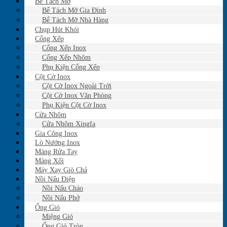
Bể Tách Mỡ
Bể Tách Mỡ Gia Đình
Bể Tách Mỡ Nhà Hàng
Chụp Hút Khói
Cổng Xếp
Cổng Xếp Inox
Cổng Xếp Nhôm
Phụ Kiện Cổng Xếp
Cột Cờ Inox
Cột Cờ Inox Ngoài Trời
Cột Cờ Inox Văn Phòng
Phụ Kiện Cột Cờ Inox
Cửa Nhôm
Cửa Nhôm Xingfa
Gia Công Inox
Lò Nướng Inox
Máng Rửa Tay
Máng Xối
Máy Xay Giò Chả
Nồi Nấu Điện
Nồi Nấu Cháo
Nồi Nấu Phở
Ống Gió
Miệng Gió
Ống Gió Tròn