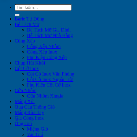
Tìm
kiếm:
Barie Tự Động
Bể Tách Mỡ
Bể Tách Mỡ Gia Đình
Bể Tách Mỡ Nhà Hàng
Cổng Xếp
Cổng Xếp Nhôm
Cổng Xếp Inox
Phụ Kiện Cổng Xếp
Chụp Hút Khói
Cột Cờ Inox
Cột Cờ Inox Văn Phòng
Cột Cờ Inox Ngoài Trời
Phụ Kiện Cột Cờ Inox
Cửa Nhôm
Cửa Nhôm Xingfa
Máng Xối
Quả Cầu Thông Gió
Máng Rửa Tay
Gia Công Inox
Ống Gió
Miệng Gió
Van Gió