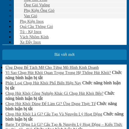
Ống Gió Vuông
Phụ Kiện Ống Gió
Van Gió
Phụ Kiện Inox
Quả Cầu Thông Gió
Tủ - Kệ Inox
Vách Nhôm Kính
Xe Đẩy Inox
Bài viết mới
Không
Ứng Dụng Bể Tách Mỡ Cho Từng Mô Hình Kinh Doanh
có
Chức
Vì Sao Chụp Hút Khói Quan Trọng Trong Hệ Thống Hút Khói?
bình
ở
năng bình luận bị tắt
luận
Vì
Chức năng bình luận
Phân Loại Chụp Hút Khói Phổ Biến Hiện Nay
ở
ở
Sao
bị tắt
Ứng
Phân
Chụp
Chức
Chụp Hút Khói Công Nghiệp Khác Gì Chụp Hút Khói Bếp?
Dụng
Loại
Hút
ở
năng bình luận bị tắt
Bể
Chụp
Khói
Chụp
Chức năng
Tách
Chụp Hút Khói Dùng Để Làm Gì? Ứng Dụng Thực Tế
Mỡ
Hút
ở
Quan
Hút
bình luận bị tắt
Cho
Khói
Chụp
Trọng
Khói
Chức năng
Chụp Hút Khói Là Gì? Cấu Tạo Và Nguyên Lý Hoạt Động
Từng
Phổ
Hút
ở
Trong
Công
bình luận bị tắt
Mô
Biến
Khói
Chụp
Hệ
Nghiệp
Barie Tự Động Là Gì? Cấu Tạo & Nguyên Lý Hoạt Động – Kiến Thức
Hình