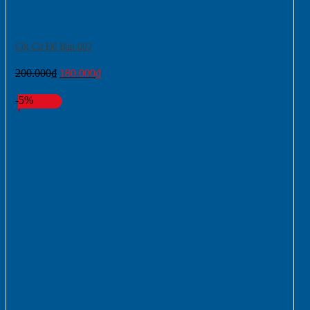
Cột Cờ Để Bàn 002
Giá
Giá
200.000
₫
180.000
₫
gốc
hiện
là:
tại
-5%
200.000₫.
là:
180.000₫.