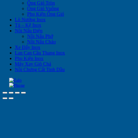
Ống Gió Tròn
Ống Gió Vuông
Phụ Kiện Ống Gió
Lò Nướng Inox
Tủ – Kệ Inox
Nồi Nấu Điện
Nồi Nấu Phở
Nồi Nấu Cháo
Xe Đẩy Inox
Lan Can Cầu Thang Inox
Phụ Kiện Inox
Máy Xay Giò Chả
Nồi Chưng Cất Tinh Dầu