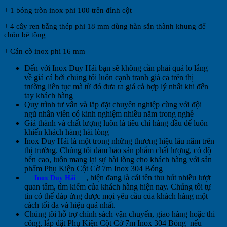
+ 1 bóng tròn inox phi 100 trên đỉnh cột
+ 4 cây ren bằng thép phi 18 mm dùng hàn sẵn thành khung để
chôn bê tông
+ Cán cờ inox phi 16 mm
Đến với Inox Duy Hải bạn sẽ không cần phải quá lo lắng
về giá cả bởi chúng tôi luôn cạnh tranh giá cả trên thị
trường liên tục mà từ đó đưa ra giá cả hợp lý nhất khi đến
tay khách hàng
Quy trình tư vấn và lắp đặt chuyên nghiệp cùng với đội
ngũ nhân viên có kinh nghiệm nhiều năm trong nghề
Giá thành và chất lượng luôn là tiêu chí hàng đầu để luôn
khiến khách hàng hài lòng
Inox Duy Hải là một trong những thương hiệu lâu năm trên
thị trường. Chúng tôi đảm bảo sản phẩm chất lượng, có độ
bền cao, luôn mang lại sự hài lòng cho khách hàng với sản
phẩm Phụ Kiện Cột Cờ 7m Inox 304 Bóng
, hiện đang là cái tên thu hút nhiều lượt
Inox Duy Hải
quan tâm, tìm kiếm của khách hàng hiện nay. Chúng tôi tự
tin có thể đáp ứng được mọi yêu cầu của khách hàng một
cách tối đa và hiệu quả nhất.
Chúng tôi hỗ trợ chính sách vận chuyển, giao hàng hoặc thi
công, lắp đặt Phụ Kiện Cột Cờ 7m Inox 304 Bóng
nếu